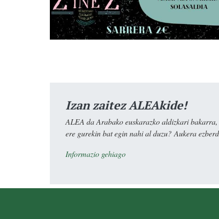
Izan zaitez ALEAkide!
ALEA da Arabako euskarazko aldizkari bakarra, e
ere gurekin bat egin nahi al duzu? Aukera ezberdi
Informazio gehiago