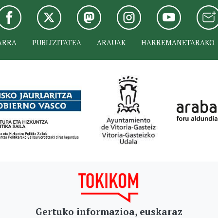
ARRA
PUBLIZITATEA
ARAUAK
HARREMANETARAKO
Gertuko informazioa, euskaraz