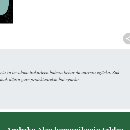
ta zu bezalako irakurleen babesa behar du aurrera egiteko. Zuk
nak dituzu gure proiektuarekin bat egiteko.
Arabako Alea komunikazio taldea