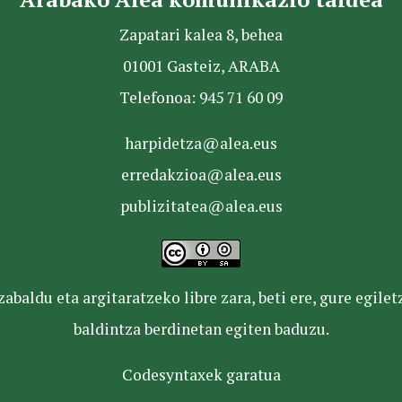
Zapatari kalea 8, behea
01001 Gasteiz, ARABA
Telefonoa: 945 71 60 09
harpidetza@alea.eus
erredakzioa@alea.eus
publizitatea@alea.eus
baldu eta argitaratzeko libre zara, beti ere, gure egile
baldintza berdinetan egiten baduzu.
Codesyntaxek garatua