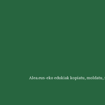
Alea.eus-eko edukiak kopiatu, moldatu, za