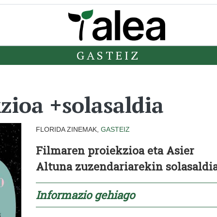
GASTEIZ
zioa +solasaldia
FLORIDA ZINEMAK,
GASTEIZ
Filmaren proiekzioa eta Asier
Altuna zuzendariarekin solasaldi
Informazio gehiago