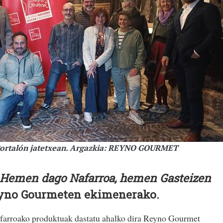
 Portalón jatetxean. Argazkia: REYNO GOURMET
Hemen dago Nafarroa, hemen Gasteizen
Reyno Gourmeten ekimenerako.
Nafarroako produktuak dastatu ahalko dira Reyno Gourmet