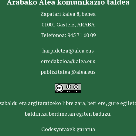
Arabako Alea komunikazio taldea
Zapatari kalea 8, behea
01001 Gasteiz, ARABA
Telefonoa: 945 71 60 09
harpidetza@alea.eus
erredakzioa@alea.eus
publizitatea@alea.eus
baldu eta argitaratzeko libre zara, beti ere, gure egile
baldintza berdinetan egiten baduzu.
Codesyntaxek garatua