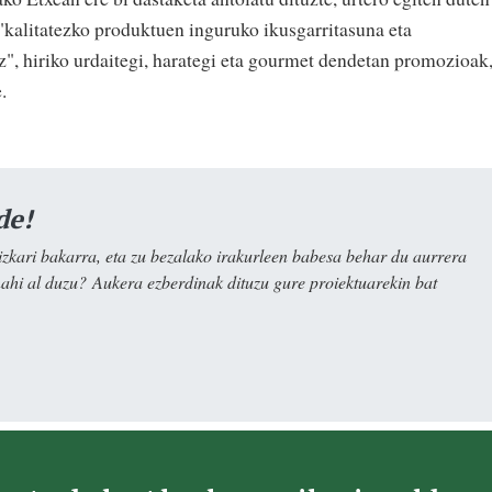
 "kalitatezko produktuen inguruko ikusgarritasuna eta
", hiriko urdaitegi, harategi eta gourmet dendetan promozioak
.
de!
kari bakarra, eta zu bezalako irakurleen babesa behar du aurrera
nahi al duzu? Aukera ezberdinak dituzu gure proiektuarekin bat