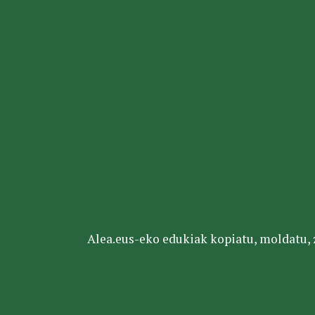
Alea.eus-eko edukiak kopiatu, moldatu, za