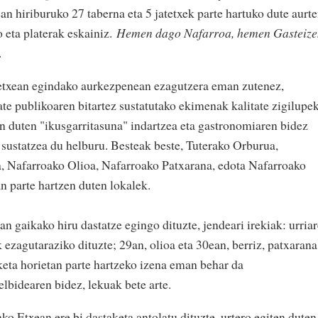
an hiriburuko 27 taberna eta 5 jatetxek parte hartuko dute aurte
 eta platerak eskainiz.
Hemen dago Nafarroa, hemen Gasteize
u.
atetxean egindako aurkezpenean ezagutzera eman zutenez,
e publikoaren bitartez sustatutako ekimenak kalitate zigilupe
an duten "ikusgarritasuna" indartzea eta gastronomiaren bidez
 sustatzea du helburu. Besteak beste, Tuterako Orburua,
a, Nafarroako Olioa, Nafarroako Patxarana, edota Nafarroako
n parte hartzen duten lokalek.
 gaikako hiru dastatze egingo dituzte, jendeari irekiak: urria
 ezagutaraziko dituzte; 29an, olioa eta 30ean, berriz, patxaran
keta horietan parte hartzeko izena eman behar da
idearen bidez, lekuak bete arte.
o Etxean ere bi dastaketa antolatu dituzte, urtero egiten duten