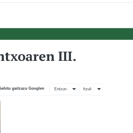
txoaren III.
Gehitu gaitzazu Googlen
Entzun
Itzuli