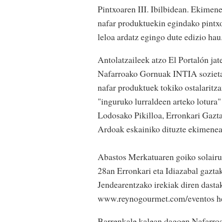
Pintxoaren III. Ibilbidean. Ekimene
nafar produktuekin egindako pintxo
leloa ardatz egingo dute edizio ha
Antolatzaileek atzo El Portalón j
Nafarroako Gornuak INTIA sozietat
nafar produktuek tokiko ostalaritz
"inguruko lurraldeen arteko lotura"
Lodosako Pikilloa, Erronkari Gazt
Ardoak eskainiko dituzte ekimenea
Abastos Merkatuaren goiko solairuan
28an Erronkari eta Idiazabal gaztak
Jendearentzako irekiak diren dasta
www.reynogourmet.com/eventos helb
Barrenkale kalean dagoen Nafarroak