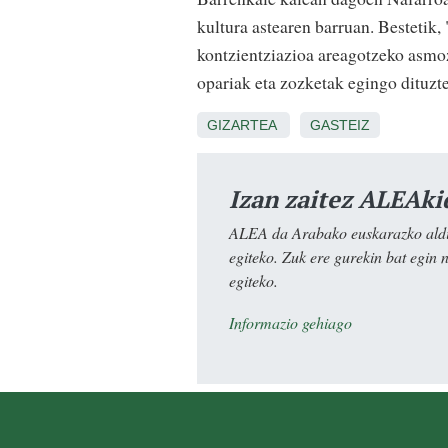
kultura astearen barruan. Bestetik,
kontzientziazioa areagotzeko asmoz
opariak eta zozketak egingo dituzte
GIZARTEA
GASTEIZ
Izan zaitez ALEAki
ALEA da Arabako euskarazko aldiz
egiteko. Zuk ere gurekin bat egin 
egiteko.
Informazio gehiago