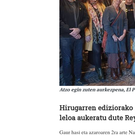
Atzo egin zuten aurkezpena, El
Hirugarren ediziorako
leloa aukeratu dute 
Gaur hasi eta azaroaren 2ra arte 