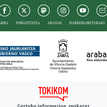
ARRA
PUBLIZITATEA
ARAUAK
HARREMANETARAKO
Gertuko informazioa, euskaraz