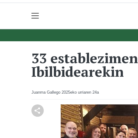
33 establezimen
Ibilbidearekin
Juanma Gallego
2025eko urriaren 24a