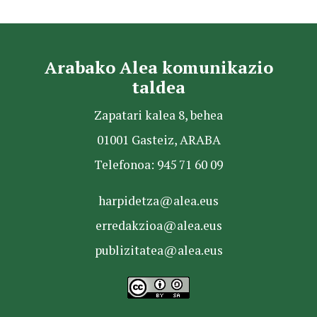
Arabako Alea komunikazio
taldea
Zapatari kalea 8, behea
01001 Gasteiz, ARABA
Telefonoa: 945 71 60 09
harpidetza@alea.eus
erredakzioa@alea.eus
publizitatea@alea.eus