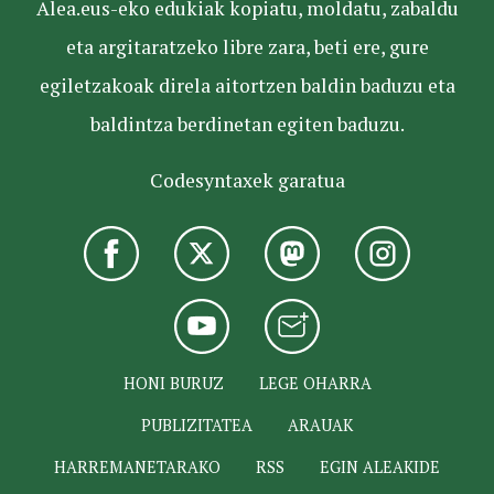
Alea.eus-eko edukiak kopiatu, moldatu, zabaldu
eta argitaratzeko libre zara, beti ere, gure
egiletzakoak direla aitortzen baldin baduzu eta
baldintza berdinetan egiten baduzu.
Codesyntaxek garatua
HONI BURUZ
LEGE OHARRA
PUBLIZITATEA
ARAUAK
HARREMANETARAKO
RSS
EGIN ALEAKIDE