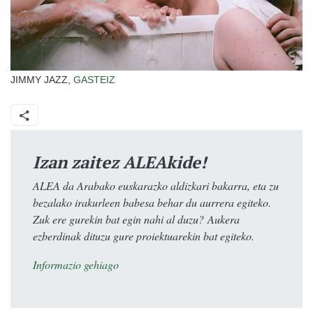
JIMMY JAZZ,
GASTEIZ
Izan zaitez ALEAkide!
ALEA da Arabako euskarazko aldizkari bakarra, eta zu
bezalako irakurleen babesa behar du aurrera egiteko.
Zuk ere gurekin bat egin nahi al duzu? Aukera
ezberdinak dituzu gure proiektuarekin bat egiteko.
Informazio gehiago