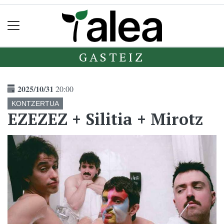
GASTEIZ
2025/10/31
20:00
KONTZERTUA
EZEZEZ + Silitia + Mirotz