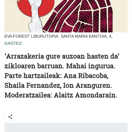
EVA FOREST LIBURUTOPIA. SANTA MARIA KANTOIA, 4,
GASTEIZ
'Arrazakeria gure auzoan hasten da'
zikloaren barruan. Mahai ingurua.
Parte hartzaileak: Ana Ribacoba,
Shaila Fernandez, Ion Aranguren.
Moderatzailea: Alaitz Amondarain.