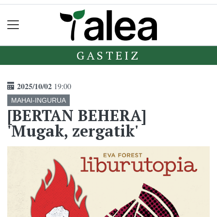
GASTEIZ
2025/10/02
19:00
MAHAI-INGURUA
[BERTAN BEHERA]
'Mugak, zergatik'