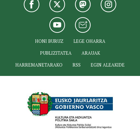
HONI BURUZ
LEGE OHARRA
PUBLIZITATEA
ARAUAK
HARREMANETARAKO
RSS
EGIN ALEAKIDE