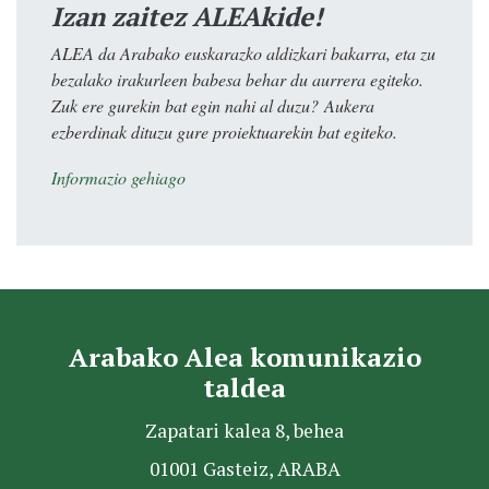
Izan zaitez ALEAkide!
ALEA da Arabako euskarazko aldizkari bakarra, eta zu
bezalako irakurleen babesa behar du aurrera egiteko.
Zuk ere gurekin bat egin nahi al duzu? Aukera
ezberdinak dituzu gure proiektuarekin bat egiteko.
Informazio gehiago
Arabako Alea komunikazio
taldea
Zapatari kalea 8, behea
01001 Gasteiz, ARABA