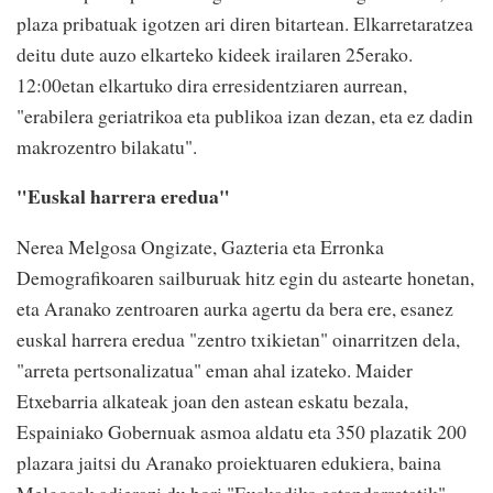
plaza pribatuak igotzen ari diren bitartean. Elkarretaratzea
deitu dute auzo elkarteko kideek irailaren 25erako.
12:00etan elkartuko dira erresidentziaren aurrean,
"erabilera geriatrikoa eta publikoa izan dezan, eta ez dadin
makrozentro bilakatu".
"Euskal harrera eredua"
Nerea Melgosa Ongizate, Gazteria eta Erronka
Demografikoaren sailburuak hitz egin du astearte honetan,
eta Aranako zentroaren aurka agertu da bera ere, esanez
euskal harrera eredua "zentro txikietan" oinarritzen dela,
"arreta pertsonalizatua" eman ahal izateko. Maider
Etxebarria alkateak joan den astean eskatu bezala,
Espainiako Gobernuak asmoa aldatu eta 350 plazatik 200
plazara jaitsi du Aranako proiektuaren edukiera, baina