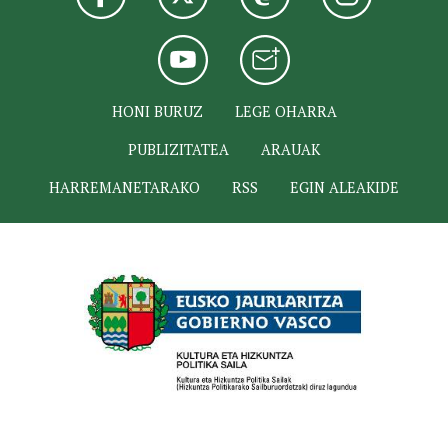
HONI BURUZ
LEGE OHARRA
PUBLIZITATEA
ARAUAK
HARREMANETARAKO
RSS
EGIN ALEAKIDE