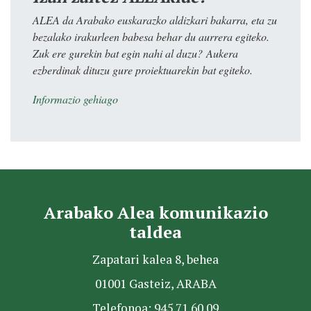
ALEA da Arabako euskarazko aldizkari bakarra, eta zu
bezalako irakurleen babesa behar du aurrera egiteko.
Zuk ere gurekin bat egin nahi al duzu? Aukera
ezberdinak dituzu gure proiektuarekin bat egiteko.
Informazio gehiago
Arabako Alea komunikazio
taldea
Zapatari kalea 8, behea
01001 Gasteiz, ARABA
Telefonoa: 945 71 60 09