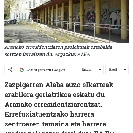
Aranako erresidentziaren proiektuak eztabaida
sortzen jarraitzen du. Argazkia: ALEA
Entzun
Itzuli
Gehitu gaitzazu Googlen
Zazpigarren Alaba auzo elkarteak
erabilera geriatrikoa eskatu du
Aranako erresidentziarentzat.
Errefuxiatuentzako harrera
zentroaren tamaina eta harrera