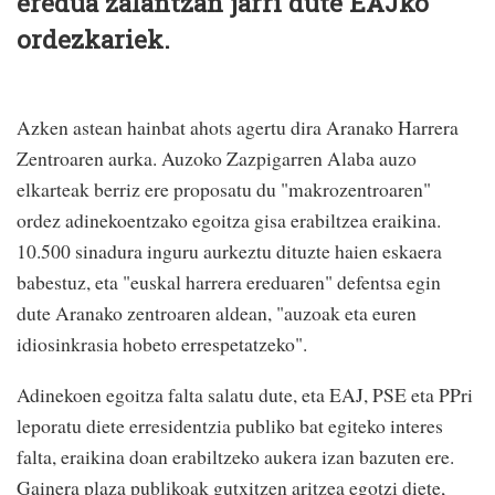
eredua zalantzan jarri dute EAJko
ordezkariek.
Azken astean hainbat ahots agertu dira Aranako Harrera
Zentroaren aurka. Auzoko Zazpigarren Alaba auzo
elkarteak berriz ere proposatu du "makrozentroaren"
ordez adinekoentzako egoitza gisa erabiltzea eraikina.
10.500 sinadura inguru aurkeztu dituzte haien eskaera
babestuz, eta "euskal harrera ereduaren" defentsa egin
dute Aranako zentroaren aldean, "auzoak eta euren
idiosinkrasia hobeto errespetatzeko".
Adinekoen egoitza falta salatu dute, eta EAJ, PSE eta PPri
leporatu diete erresidentzia publiko bat egiteko interes
falta, eraikina doan erabiltzeko aukera izan bazuten ere.
Gainera plaza publikoak gutxitzen aritzea egotzi diete,