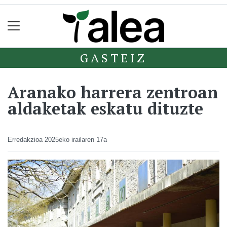
GASTEIZ
Aranako harrera zentroan
aldaketak eskatu dituzte
Erredakzioa
2025eko irailaren 17a