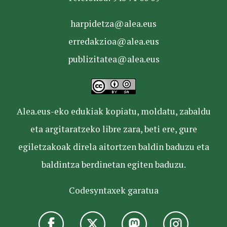
harpidetza@alea.eus
erredakzioa@alea.eus
publizitatea@alea.eus
Alea.eus-eko edukiak kopiatu, moldatu, zabaldu
eta argitaratzeko libre zara, beti ere, gure
egiletzakoak direla aitortzen baldin baduzu eta
baldintza berdinetan egiten baduzu.
Codesyntaxek garatua