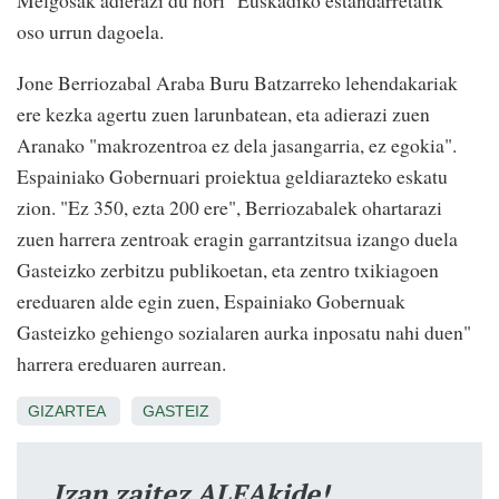
Melgosak adierazi du hori "Euskadiko estandarretatik"
oso urrun dagoela.
Jone Berriozabal Araba Buru Batzarreko lehendakariak
ere kezka agertu zuen larunbatean, eta adierazi zuen
Aranako "makrozentroa ez dela jasangarria, ez egokia".
Espainiako Gobernuari proiektua geldiarazteko eskatu
zion. "Ez 350, ezta 200 ere", Berriozabalek ohartarazi
zuen harrera zentroak eragin garrantzitsua izango duela
Gasteizko zerbitzu publikoetan, eta zentro txikiagoen
ereduaren alde egin zuen, Espainiako Gobernuak
Gasteizko gehiengo sozialaren aurka inposatu nahi duen"
harrera ereduaren aurrean.
GIZARTEA
GASTEIZ
Izan zaitez ALEAkide!