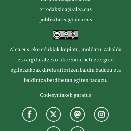
erredakzioa@alea.eus
publizitatea@alea.eus
Alea.eus-eko edukiak kopiatu, moldatu, zabaldu
eta argitaratzeko libre zara, beti ere, gure
egiletzakoak direla aitortzen baldin baduzu eta
baldintza berdinetan egiten baduzu.
Codesyntaxek garatua