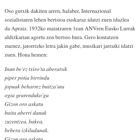
Oso gutxik dakiten arren, halaber, Internazional
sozialistaren lehen bertsioa euskaraz idatzi zuen idazlea
da Apraiz. 1932ko maiatzaren 1ean ANVren Eusko Lurrak
aldizkarian agertu zen bertsio hura. Gero kontatzen
zuenez, jatorrizko letra jakin gabe, musikari jarraiki idatzi
zuen. Hona hemen:
Inun be'ez txiro'ta aberatsik
piper potia birrindu
jopuak beharrez buitza'uta
ogia geurenduko'gu
Gizon oro askatu
baita aberri danak
zuzentzea, bakea,
behera izkiludunak.
Gizon oro askatu