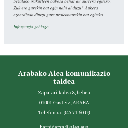
bezalako irakurleen babesa behar du aurrera egiteko.
Zuk ere gurekin bat egin nahi al duzu? Aukera
ezberdinak dituzu gure proiektuarekin bat egiteko.
Informazio gehiago
Arabako Alea komunikazio
taldea
Zapatari kalea 8, behea
01001 Gasteiz, ARABA
Telefonoa: 945 71 60 09
harpidetza@alea.eus