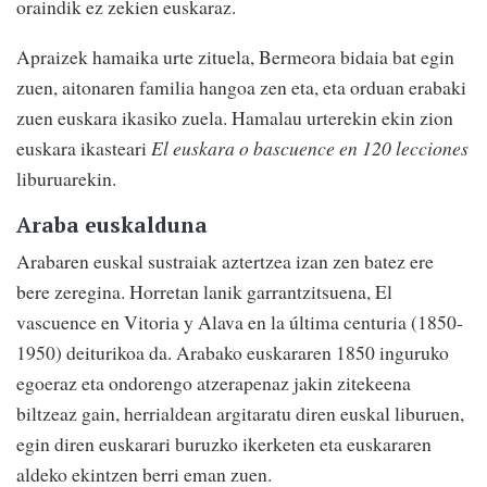
oraindik ez zekien euskaraz.
Apraizek hamaika urte zituela, Bermeora bidaia bat egin
zuen, aitonaren familia hangoa zen eta, eta orduan erabaki
zuen euskara ikasiko zuela. Hamalau urterekin ekin zion
euskara ikasteari
El euskara o bascuence en 120 lecciones
liburuarekin.
Araba euskalduna
Arabaren euskal sustraiak aztertzea izan zen batez ere
bere zeregina. Horretan lanik garrantzitsuena, El
vascuence en Vitoria y Alava en la última centuria (1850-
1950) deiturikoa da. Arabako euskararen 1850 inguruko
egoeraz eta ondorengo atzerapenaz jakin zitekeena
biltzeaz gain, herrialdean argitaratu diren euskal liburuen,
egin diren euskarari buruzko ikerketen eta euskararen
aldeko ekintzen berri eman zuen.