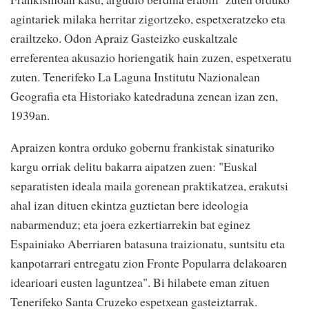
agintariek milaka herritar zigortzeko, espetxeratzeko eta
erailtzeko. Odon Apraiz Gasteizko euskaltzale
erreferentea akusazio horiengatik hain zuzen, espetxeratu
zuten. Tenerifeko La Laguna Institutu Nazionalean
Geografia eta Historiako katedraduna zenean izan zen,
1939an.
Apraizen kontra orduko gobernu frankistak sinaturiko
kargu orriak delitu bakarra aipatzen zuen: "Euskal
separatisten ideala maila gorenean praktikatzea, erakutsi
ahal izan dituen ekintza guztietan bere ideologia
nabarmenduz; eta joera ezkertiarrekin bat eginez
Espainiako Aberriaren batasuna traizionatu, suntsitu eta
kanpotarrari entregatu zion Fronte Popularra delakoaren
idearioari eusten laguntzea". Bi hilabete eman zituen
Tenerifeko Santa Cruzeko espetxean gasteiztarrak.