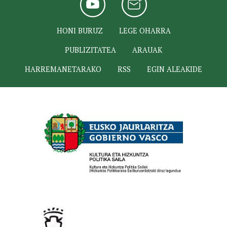
HONI BURUZ
LEGE OHARRA
PUBLIZITATEA
ARAUAK
HARREMANETARAKO
RSS
EGIN ALEAKIDE