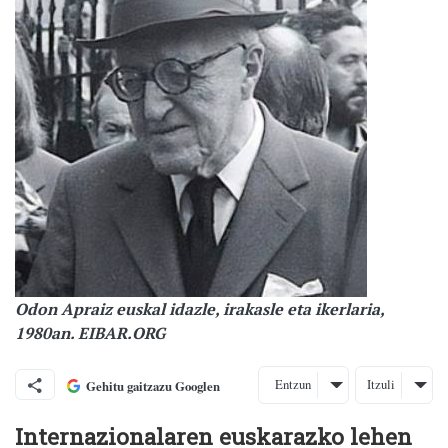
Odon Apraiz euskal idazle, irakasle eta ikerlaria,
1980an. EIBAR.ORG
Entzun
Itzuli
Gehitu gaitzazu Googlen
Internazionalaren euskarazko lehen