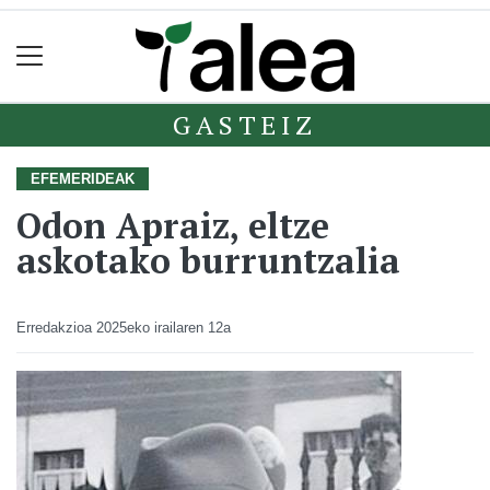
GASTEIZ
EFEMERIDEAK
Odon Apraiz, eltze
askotako burruntzalia
Erredakzioa
2025eko irailaren 12a