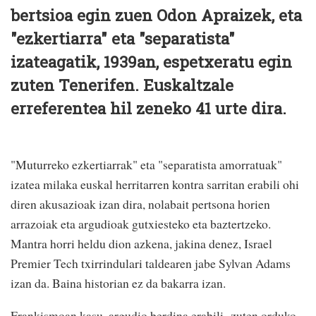
bertsioa egin zuen Odon Apraizek, eta
"ezkertiarra" eta "separatista"
izateagatik, 1939an, espetxeratu egin
zuten Tenerifen. Euskaltzale
erreferentea hil zeneko 41 urte dira.
"Muturreko ezkertiarrak" eta "separatista amorratuak"
izatea milaka euskal herritarren kontra sarritan erabili ohi
diren akusazioak izan dira, nolabait pertsona horien
arrazoiak eta argudioak gutxiesteko eta baztertzeko.
Mantra horri heldu dion azkena, jakina denez, Israel
Premier Tech txirrindulari taldearen jabe Sylvan Adams
izan da. Baina historian ez da bakarra izan.
Frankismoan kasu, argudio berdina erabili zuten orduko