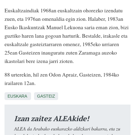
Euskaltzaindiak 1968an euskaltzain ohorezko izendatu
zuen, eta 1976an omenaldia egin zion. Halaber, 1983an
Eusko Ikaskuntzak Manuel Lekuona saria eman zion, bizi
guztiko haren lana gogoan harturik. Bestalde, irakasle eta
euskaltzale gasteiztarraren omenez, 1985eko urriaren
25ean Gasteizen inauguratu zuten Zaramaga auzoko
ikastolari bere izena jarri zioten.
88 urterekin, hil zen Odon Apraiz, Gasteizen, 1984ko
irailaren 12an.
EUSKARA
GASTEIZ
Izan zaitez ALEAkide!
ALEA da Arabako euskarazko aldizkari bakarra, eta zu