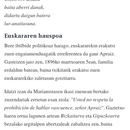
baita aberri danak,
didartu daigun batera
lur-anaitasuna.
Euskararen hauspoa
Bere ibilbide politikoaz harago, euskararekin erakutsi
zuen engaiamenduagatik erreferentea da gaur Apraiz.
Gasteizen jaio zen, 1896ko martxoaren 5ean, familia
erdaldun batean, baina txikitatik erakutsi zuen
euskararekiko zaletasun goiztiarra.
Idatzi izan da Marianistasen ikasi zuenean bertako
zuzendariak errietan esan ziola: "
Usted no respeta la
prohibición de hablar vascuence, señor Apraiz
". Gaztetxo
haren errua lagunen artean
Bizkaitarra
eta
Gipuzkoarra
bezalako argitalpen abertzaleak zabaltzea zen, baina