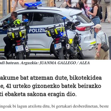
irudi batean. Argazkia: JUANMA GALLEGO / ALEA
makume bat atzeman dute, bikotekidea
de, 41 urteko gizonezko batek beirazko
ti ebaketa sakona eragin dio.
goak bi lagun atxilotu ditu, bi gertakari desberdinetan, beste