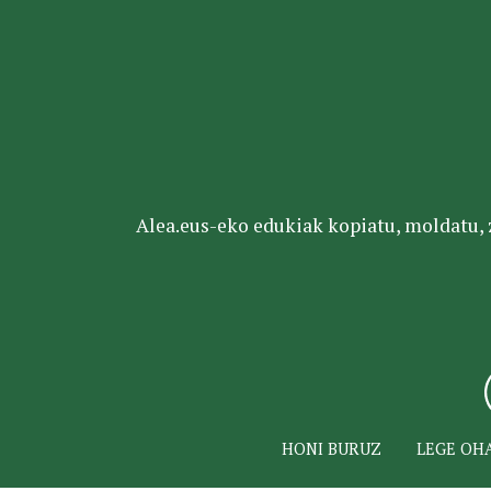
Alea.eus-eko edukiak kopiatu, moldatu, za
HONI BURUZ
LEGE OH