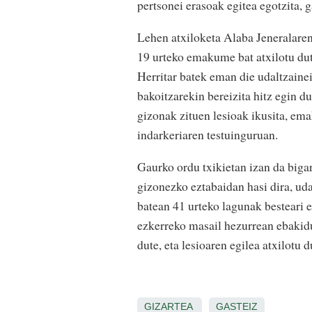
pertsonei erasoak egitea egotzita,
Lehen atxiloketa Alaba Jeneralaren
19 urteko emakume bat atxilotu dute
Herritar batek eman die udaltzainei
bakoitzarekin bereizita hitz egin d
gizonak zituen lesioak ikusita, ema
indarkeriaren testuinguruan.
Gaurko ordu txikietan izan da bigar
gizonezko eztabaidan hasi dira, uda
batean 41 urteko lagunak besteari e
ezkerreko masail hezurrean ebakid
dute, eta lesioaren egilea atxilotu d
GIZARTEA
GASTEIZ