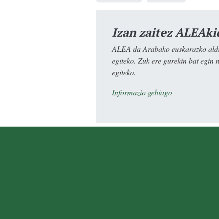
Izan zaitez ALEAki
ALEA da Arabako euskarazko aldiz
egiteko. Zuk ere gurekin bat egin 
egiteko.
Informazio gehiago