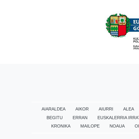
AIARALDEA
AIKOR
AIURRI
ALEA
BEGITU
ERRAN
EUSKALERRIA IRRA
KRONIKA
MAILOPE
NOAUA
O