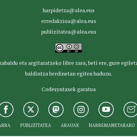
harpidetza@alea.eus
erredakzioa@alea.eus
publizitatea@alea.eus
baldu eta argitaratzeko libre zara, beti ere, gure egile
baldintza berdinetan egiten baduzu.
Codesyntaxek garatua
ARRA
PUBLIZITATEA
ARAUAK
HARREMANETARAKO