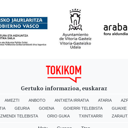
Gertuko informazioa, euskaraz
AMEZTI
ANBOTO
ANTXETA IRRATIA
ATARIA
AZP
TIA
GEURIA
GOIENA
GOIERRI TELEBISTA
GUAIXE
IZMENDI TELEBISTA
ORIO GUKA
TXINTXARRI
ZARAUT