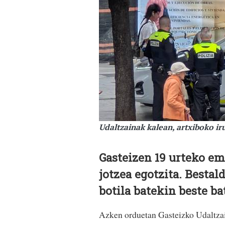
Udaltzainak kalean, artxiboko 
Gasteizen 19 urteko e
jotzea egotzita. Bestal
botila batekin beste ba
Azken orduetan Gasteizko Udaltzain