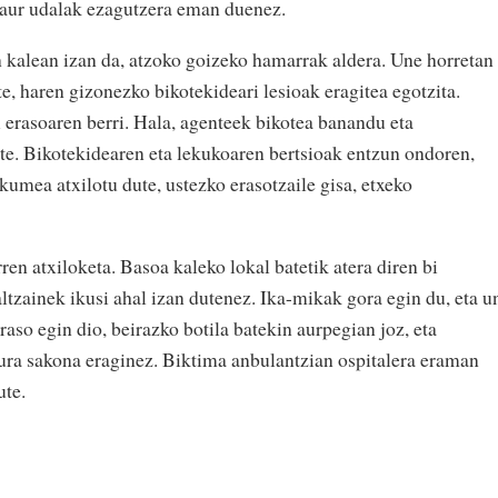
 gaur udalak ezagutzera eman duenez.
 kalean izan da, atzoko goizeko hamarrak aldera. Une horretan
, haren gizonezko bikotekideari lesioak eragitea egotzita.
 erasoaren berri. Hala, agenteek bikotea banandu eta
ute. Bikotekidearen eta lekukoaren bertsioak entzun ondoren,
kumea atxilotu dute, ustezko erasotzaile gisa, etxeko
ren atxiloketa. Basoa kaleko lokal batetik atera diren bi
ltzainek ikusi ahal izan dutenez. Ika-mikak gora egin du, eta u
raso egin dio, beirazko botila batekin aurpegian joz, eta
ura sakona eraginez. Biktima anbulantzian ospitalera eraman
ute.