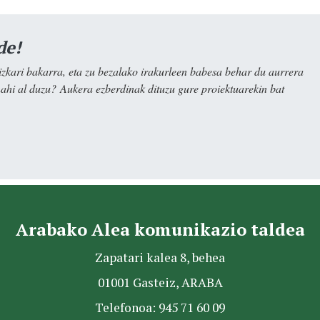
de!
kari bakarra, eta zu bezalako irakurleen babesa behar du aurrera
nahi al duzu? Aukera ezberdinak dituzu gure proiektuarekin bat
Arabako Alea komunikazio taldea
Zapatari kalea 8, behea
01001 Gasteiz, ARABA
Telefonoa: 945 71 60 09