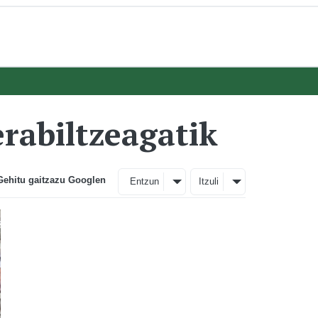
erabiltzeagatik
Gehitu gaitzazu Googlen
Entzun
Itzuli