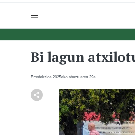
Bi lagun atxilot
Erredakzioa
2025eko abuztuaren 29a