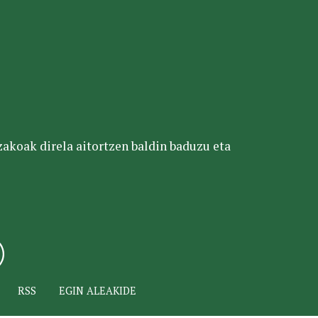
tzakoak direla aitortzen baldin baduzu eta
RSS
EGIN ALEAKIDE