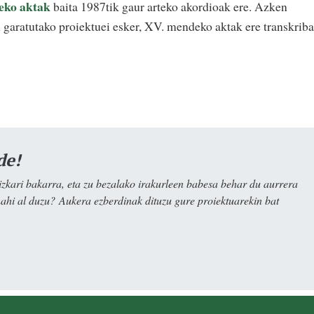
teko aktak
baita 1987tik gaur arteko akordioak ere. Azken
 garatutako proiektuei esker, XV. mendeko aktak ere transkriba
de!
kari bakarra, eta zu bezalako irakurleen babesa behar du aurrera
nahi al duzu? Aukera ezberdinak dituzu gure proiektuarekin bat