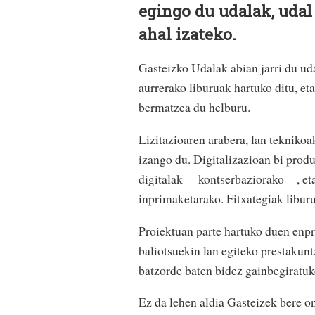
egingo du udalak, udal
ahal izateko.
Gasteizko Udalak abian jarri du uda
aurrerako liburuak hartuko ditu, eta
bermatzea du helburu.
Lizitazioaren arabera, lan tekniko
izango du. Digitalizazioan bi prod
digitalak —kontserbaziorako—, eta
inprimaketarako. Fitxategiak liburu
Proiektuan parte hartuko duen enp
baliotsuekin lan egiteko prestakunt
batzorde baten bidez gainbegiratuko
Ez da lehen aldia Gasteizek bere 