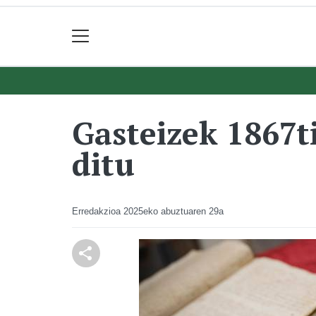
Gasteizek 1867t
ditu
Erredakzioa
2025eko abuztuaren 29a