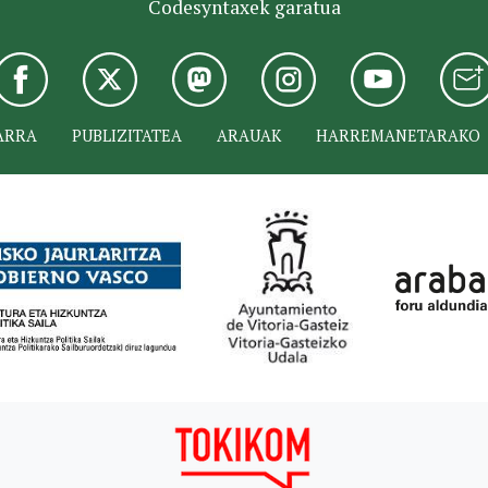
Codesyntaxek garatua
ARRA
PUBLIZITATEA
ARAUAK
HARREMANETARAKO