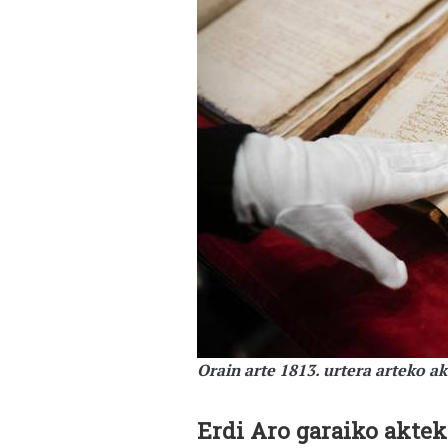
Orain arte 1813. urtera arteko a
Erdi Aro garaiko aktek