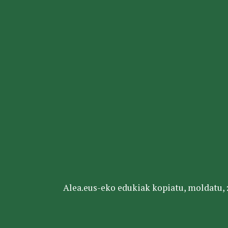
Alea.eus-eko edukiak kopiatu, moldatu, za