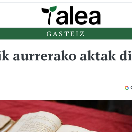
GASTEIZ
ik aurrerako aktak di