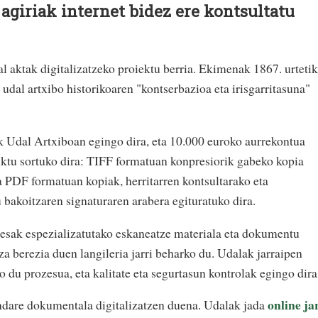
 agiriak internet bidez ere kontsultatu
l aktak digitalizatzeko proiektu berria. Ekimenak 1867. urtetik
 udal artxibo historikoaren "kontserbazioa eta irisgarritasuna"
ak Udal Artxiboan egingo dira, eta 10.000 euroko aurrekontua
uktu sortuko dira: TIFF formatuan konpresiorik gabeko kopia
 PDF formatuan kopiak, herritarren kontsultarako eta
 bakoitzaren signaturaren arabera egituratuko dira.
resak espezializatutako eskaneatze materiala eta dokumentu
za berezia duen langileria jarri beharko du. Udalak jarraipen
 du prozesua, eta kalitate eta segurtasun kontrolak egingo dira
online ja
ondare dokumentala digitalizatzen duena. Udalak jada