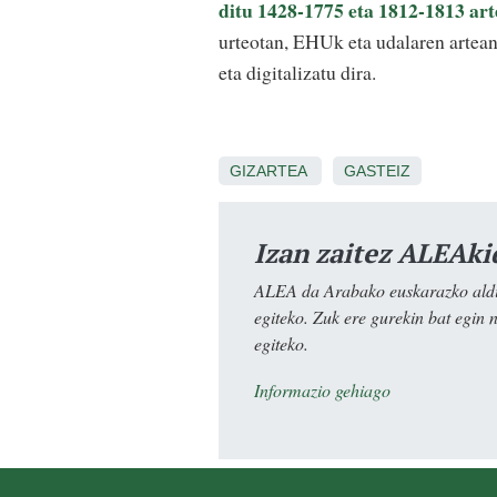
ditu 1428-1775 eta 1812-1813 ar
urteotan, EHUk eta udalaren artean
eta digitalizatu dira.
GIZARTEA
GASTEIZ
Izan zaitez ALEAki
ALEA da Arabako euskarazko aldiz
egiteko. Zuk ere gurekin bat egin 
egiteko.
Informazio gehiago