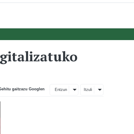
gitalizatuko
Gehitu gaitzazu Googlen
Entzun
Itzuli