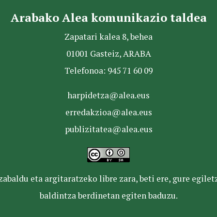
Arabako Alea komunikazio taldea
Zapatari kalea 8, behea
01001 Gasteiz, ARABA
Telefonoa: 945 71 60 09
harpidetza@alea.eus
erredakzioa@alea.eus
publizitatea@alea.eus
baldu eta argitaratzeko libre zara, beti ere, gure egile
baldintza berdinetan egiten baduzu.