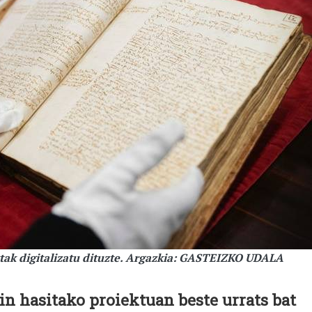
ktak digitalizatu dituzte. Argazkia: GASTEIZKO UDALA
in hasitako proiektuan beste urrats bat