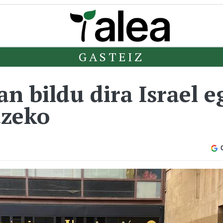
GASTEIZ
n bildu dira Israel e
tzeko