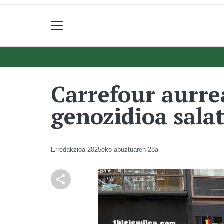
Carrefour aurrea
genozidioa sala
Erredakzioa
2025eko abuztuaren 28a