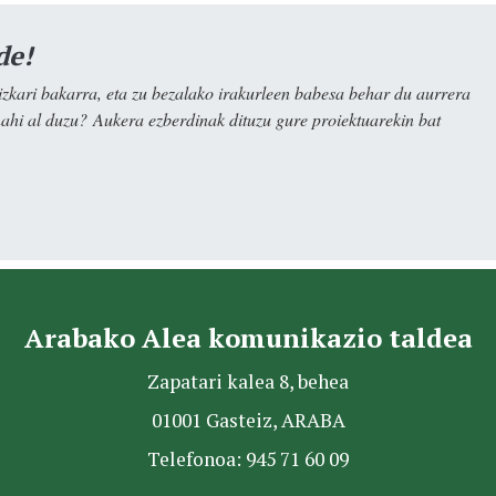
de!
kari bakarra, eta zu bezalako irakurleen babesa behar du aurrera
nahi al duzu? Aukera ezberdinak dituzu gure proiektuarekin bat
Arabako Alea komunikazio taldea
Zapatari kalea 8, behea
01001 Gasteiz, ARABA
Telefonoa: 945 71 60 09