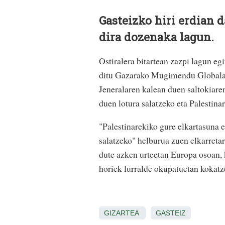
Gasteizko hiri erdian 
dira dozenaka lagun.
Ostiralera bitartean zazpi lagun eg
ditu Gazarako Mugimendu Globalak.
Jeneralaren kalean duen saltokiare
duen lotura salatzeko eta Palestinar
"Palestinarekiko gure elkartasuna 
salatzeko" helburua zuen elkarreta
dute azken urteetan Europa osoan, 
horiek lurralde okupatuetan kokatz
GIZARTEA
GASTEIZ