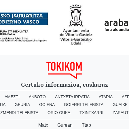
Gertuko informazioa, euskaraz
AMEZTI
ANBOTO
ANTXETA IRRATIA
ATARIA
AZP
TIA
GEURIA
GOIENA
GOIERRI TELEBISTA
GUAIXE
IZMENDI TELEBISTA
ORIO GUKA
TXINTXARRI
ZARAUT
Matx
Gurean
Ttap