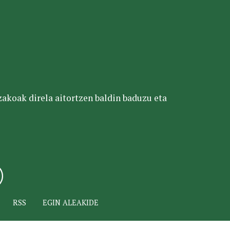
tzakoak direla aitortzen baldin baduzu eta
RSS
EGIN ALEAKIDE