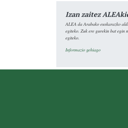
Izan zaitez ALEAki
ALEA da Arabako euskarazko aldiz
egiteko. Zuk ere gurekin bat egin 
egiteko.
Informazio gehiago