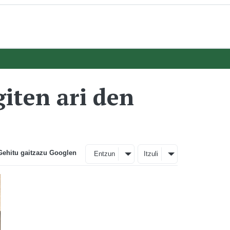
giten ari den
Gehitu gaitzazu Googlen
Entzun
Itzuli