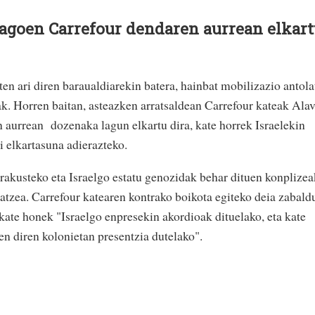
dagoen Carrefour dendaren aurrean elkar
iten ari diren baraualdiarekin batera, hainbat mobilizazio antola
 Horren baitan, asteazken arratsaldean Carrefour kateak Ala
n aurrean dozenaka lagun elkartu dira, kate horrek Israelekin
i elkartasuna adierazteko.
erakusteko eta Israelgo estatu genozidak behar dituen konplizea
ratzea. Carrefour katearen kontrako boikota egiteko deia zabald
k
ate honek "Israelgo enpresekin akordioak dituelako, eta kate
en diren kolonietan presentzia dutelako".