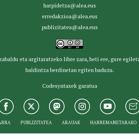
harpidetza@alea.eus
erredakzioa@alea.eus
publizitatea@alea.eus
baldu eta argitaratzeko libre zara, beti ere, gure egile
baldintza berdinetan egiten baduzu.
Codesyntaxek garatua
ARRA
PUBLIZITATEA
ARAUAK
HARREMANETARAKO