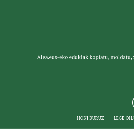
Alea.eus-eko edukiak kopiatu, moldatu, za
HONI BURUZ
LEGE OH