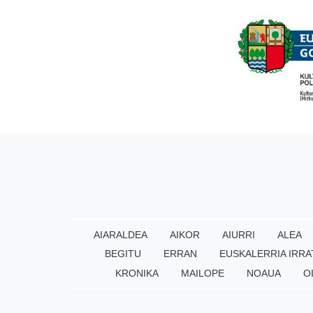
AIARALDEA
AIKOR
AIURRI
ALEA
BEGITU
ERRAN
EUSKALERRIA IRRA
KRONIKA
MAILOPE
NOAUA
O