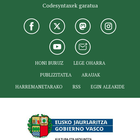
Codesyntaxek garatua
HONI BURUZ
LEGE OHARRA
PUBLIZITATEA
ARAUAK
HARREMANETARAKO
RSS
EGIN ALEAKIDE