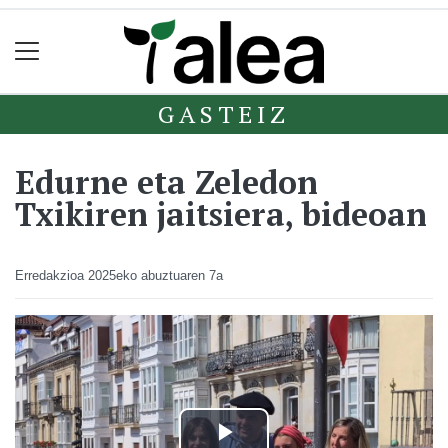
GASTEIZ
Edurne eta Zeledon
Txikiren jaitsiera, bideoan
Erredakzioa
2025eko abuztuaren 7a