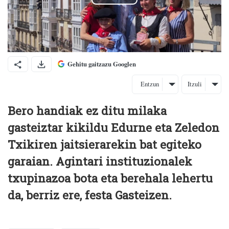
Gehitu gaitzazu Googlen
Entzun
Itzuli
Bero handiak ez ditu milaka
gasteiztar kikildu Edurne eta Zeledon
Txikiren jaitsierarekin bat egiteko
garaian. Agintari instituzionalek
txupinazoa bota eta berehala lehertu
da, berriz ere, festa Gasteizen.