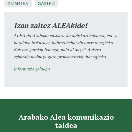
GIZARTEA
GASTEIZ
Izan zaitez ALEAkide!
ALEA da Arabako euskarazko aldizkari bakarra, eta zu
bezalako irakurleen babesa behar du aurrera egiteko.
Zuk ere gurekin bat egin nahi al duzu? Aukera
ezberdinak dituzu gure proiektuarekin bat egiteko.
Informazio gehiago
Arabako Alea komunikazio
taldea