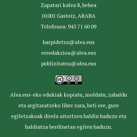
Zapatari kalea 8, behea
01001 Gasteiz, ARABA
Telefonoa: 945 71 60 09
harpidetza@alea.eus
erredakzioa@alea.eus
publizitatea@alea.eus
Alea.eus-eko edukiak kopiatu, moldatu, zabaldu
eta argitaratzeko libre zara, beti ere, gure
egiletzakoak direla aitortzen baldin baduzu eta
baldintza berdinetan egiten baduzu.