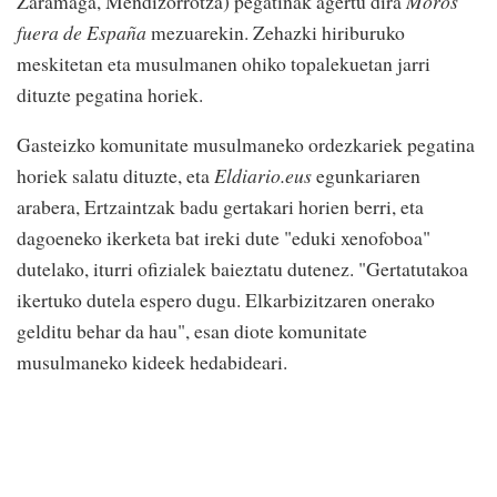
Zaramaga, Mendizorrotza) pegatinak agertu dira
Moros
fuera de España
mezuarekin. Zehazki hiriburuko
meskitetan eta musulmanen ohiko topalekuetan jarri
dituzte pegatina horiek.
Gasteizko komunitate musulmaneko ordezkariek pegatina
horiek salatu dituzte, eta
Eldiario.eus
egunkariaren
arabera, Ertzaintzak badu gertakari horien berri, eta
dagoeneko ikerketa bat ireki dute "eduki xenofoboa"
dutelako, iturri ofizialek baieztatu dutenez. "Gertatutakoa
ikertuko dutela espero dugu. Elkarbizitzaren onerako
gelditu behar da hau", esan diote komunitate
musulmaneko kideek hedabideari.