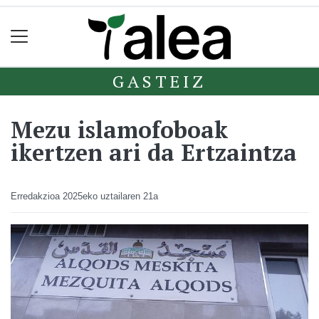
GASTEIZ
Mezu islamofoboak
ikertzen ari da Ertzaintza
Erredakzioa
2025eko uztailaren 21a