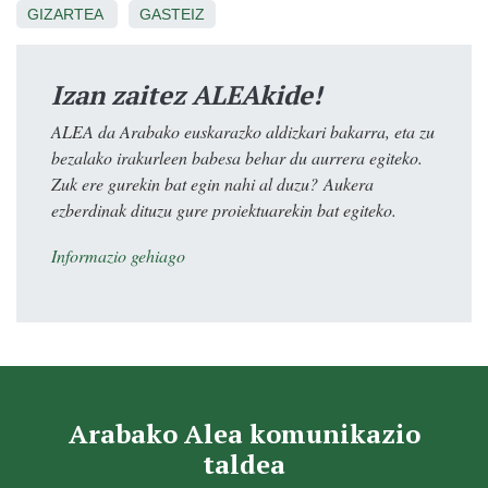
GIZARTEA
GASTEIZ
Izan zaitez ALEAkide!
ALEA da Arabako euskarazko aldizkari bakarra, eta zu
bezalako irakurleen babesa behar du aurrera egiteko.
Zuk ere gurekin bat egin nahi al duzu? Aukera
ezberdinak dituzu gure proiektuarekin bat egiteko.
Informazio gehiago
Arabako Alea komunikazio
taldea