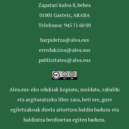
Zapatari kalea 8, behea
01001 Gasteiz, ARABA
Telefonoa: 945 71 60 09
harpidetza@alea.eus
erredakzioa@alea.eus
publizitatea@alea.eus
Alea.eus-eko edukiak kopiatu, moldatu, zabaldu
eta argitaratzeko libre zara, beti ere, gure
egiletzakoak direla aitortzen baldin baduzu eta
baldintza berdinetan egiten baduzu.