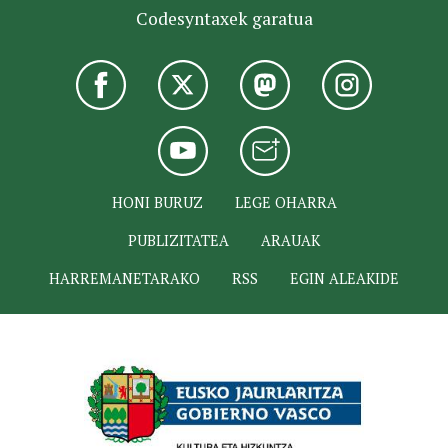
Codesyntaxek garatua
HONI BURUZ
LEGE OHARRA
PUBLIZITATEA
ARAUAK
HARREMANETARAKO
RSS
EGIN ALEAKIDE