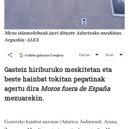
Mezu islamofoboak jarri dituzte Adurtzako meskitan.
Argazkia: ALEA
Entzun
Itzuli
Gehitu gaitzazu Googlen
Gasteiz hiriburuko meskitetan eta
beste hainbat tokitan pegatinak
agertu dira
Moros fuera de España
mezuarekin.
Gasteizko hainbat auzotan (Adurtza, Judimendi, Arana,