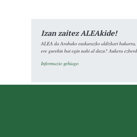
Izan zaitez ALEAkide!
ALEA da Arabako euskarazko aldizkari bakarra, e
ere gurekin bat egin nahi al duzu? Aukera ezberdi
Informazio gehiago