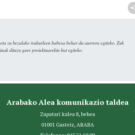
ta zu bezalako irakurleen babesa behar du aurrera egiteko. Zuk
nak dituzu gure proiektuarekin bat egiteko.
Arabako Alea komunikazio taldea
Zapatari kalea 8, behea
01001 Gasteiz, ARABA