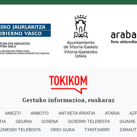
Gertuko informazioa, euskaraz
AMEZTI
ANBOTO
ANTXETA IRRATIA
ATARIA
AZP
TIA
GEURIA
GOIENA
GOIERRI TELEBISTA
GUAIXE
IZMENDI TELEBISTA
ORIO GUKA
TXINTXARRI
ZARAUT