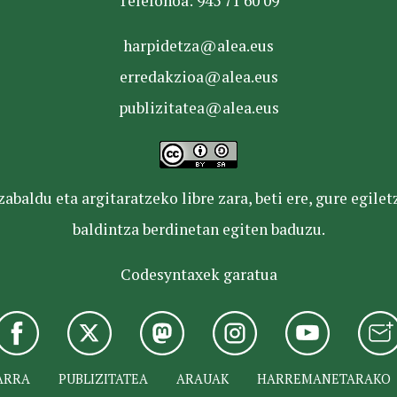
Telefonoa: 945 71 60 09
harpidetza@alea.eus
erredakzioa@alea.eus
publizitatea@alea.eus
baldu eta argitaratzeko libre zara, beti ere, gure egile
baldintza berdinetan egiten baduzu.
Codesyntaxek garatua
ARRA
PUBLIZITATEA
ARAUAK
HARREMANETARAKO