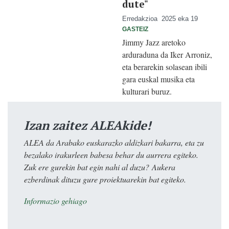
dute"
Erredakzioa
2025 eka 19
GASTEIZ
Jimmy Jazz aretoko
arduraduna da Iker Arroniz,
eta berarekin solasean ibili
gara euskal musika eta
kulturari buruz.
Izan zaitez ALEAkide!
ALEA da Arabako euskarazko aldizkari bakarra, eta zu
bezalako irakurleen babesa behar du aurrera egiteko.
Zuk ere gurekin bat egin nahi al duzu? Aukera
ezberdinak dituzu gure proiektuarekin bat egiteko.
Informazio gehiago