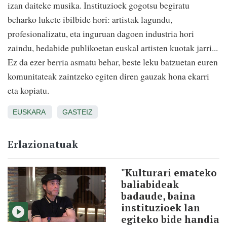
izan daiteke musika. Instituzioek gogotsu begiratu
beharko lukete ibilbide hori: artistak lagundu,
profesionalizatu, eta inguruan dagoen industria hori
zaindu, hedabide publikoetan euskal artisten kuotak jarri...
Ez da ezer berria asmatu behar, beste leku batzuetan euren
komunitateak zaintzeko egiten diren gauzak hona ekarri
eta kopiatu.
EUSKARA
GASTEIZ
Erlazionatuak
"Kulturari emateko
baliabideak
badaude, baina
instituzioek lan
egiteko bide handia