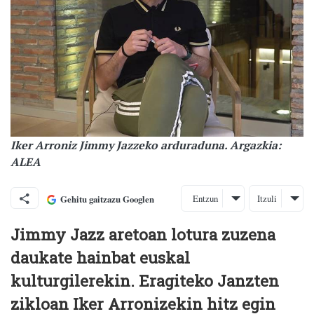
Iker Arroniz Jimmy Jazzeko arduraduna. Argazkia:
ALEA
Entzun
Itzuli
Gehitu gaitzazu Googlen
Jimmy Jazz aretoan lotura zuzena
daukate hainbat euskal
kulturgilerekin. Eragiteko Janzten
zikloan Iker Arronizekin hitz egin