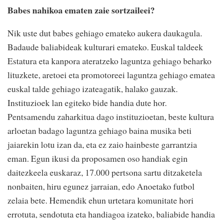
Babes nahikoa ematen zaie sortzaileei?
Nik uste dut babes gehiago emateko aukera daukagula.
Badaude baliabideak kulturari emateko. Euskal taldeek
Estatura eta kanpora ateratzeko laguntza gehiago beharko
lituzkete, aretoei eta promotoreei laguntza gehiago ematea
euskal talde gehiago izateagatik, halako gauzak.
Instituzioek lan egiteko bide handia dute hor.
Pentsamendu zaharkitua dago instituzioetan, beste kultura
arloetan badago laguntza gehiago baina musika beti
jaiarekin lotu izan da, eta ez zaio hainbeste garrantzia
eman. Egun ikusi da proposamen oso handiak egin
daitezkeela euskaraz, 17.000 pertsona sartu ditzaketela
nonbaiten, hiru egunez jarraian, edo Anoetako futbol
zelaia bete. Hemendik ehun urtetara komunitate hori
errotuta, sendotuta eta handiagoa izateko, baliabide handia