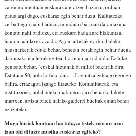
zaren momentuan euskaraz ateratzen bazaizu, orduan
patua argi dago, euskaraz egin behar duzu. Kalitatezko
zerbait egin nahi baduzu, munduari barruan daramazuna
kontatu nahi badiozu, eta euskara bada zure hizkuntza,
hautua nahiko erraza da. Agian artistak ez ditu halako
hausnarketak eduki behar, benetan berak egin behar duena
da musika eta letrak egitea; horretan jarri dadila. Ez luke
pentsatu behar, "euskal hiztunak bi milioi bakarrik dira,
Estatuan 50, nola lortuko dut...". Laguntza gehiago egongo
balira, errazagoa izango litzateke. Komunitateak, eta
instituzioek, nolabaiteko makineria jarri beharko lukete
martxan, artista batek halako galderei bueltak eman behar
ez izateko.
Muga horiek kontuan hartuta, artistek zein arrazoi
izan ohi dituzte musika euskaraz egiteko?