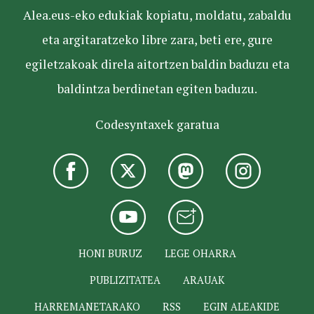
Alea.eus-eko edukiak kopiatu, moldatu, zabaldu
eta argitaratzeko libre zara, beti ere, gure
egiletzakoak direla aitortzen baldin baduzu eta
baldintza berdinetan egiten baduzu.
Codesyntaxek garatua
HONI BURUZ
LEGE OHARRA
PUBLIZITATEA
ARAUAK
HARREMANETARAKO
RSS
EGIN ALEAKIDE