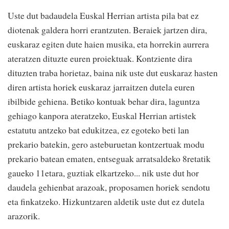
Uste dut badaudela Euskal Herrian artista pila bat ez
diotenak galdera horri erantzuten. Beraiek jartzen dira,
euskaraz egiten dute haien musika, eta horrekin aurrera
ateratzen dituzte euren proiektuak. Kontziente dira
dituzten traba horietaz, baina nik uste dut euskaraz hasten
diren artista horiek euskaraz jarraitzen dutela euren
ibilbide gehiena. Betiko kontuak behar dira, laguntza
gehiago kanpora ateratzeko, Euskal Herrian artistek
estatutu antzeko bat edukitzea, ez egoteko beti lan
prekario batekin, gero asteburuetan kontzertuak modu
prekario batean ematen, entseguak arratsaldeko 8retatik
gaueko 11etara, guztiak elkartzeko... nik uste dut hor
daudela gehienbat arazoak, proposamen horiek sendotu
eta finkatzeko. Hizkuntzaren aldetik uste dut ez dutela
arazorik.