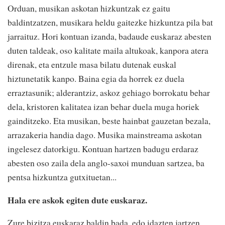
Orduan, musikan askotan hizkuntzak ez gaitu
baldintzatzen, musikara heldu gaitezke hizkuntza pila bat
jarraituz. Hori kontuan izanda, badaude euskaraz abesten
duten taldeak, oso kalitate maila altukoak, kanpora atera
direnak, eta entzule masa bilatu dutenak euskal
hiztunetatik kanpo. Baina egia da horrek ez duela
erraztasunik; alderantziz, askoz gehiago borrokatu behar
dela, kristoren kalitatea izan behar duela muga horiek
gainditzeko. Eta musikan, beste hainbat gauzetan bezala,
arrazakeria handia dago. Musika mainstreama askotan
ingelesez datorkigu. Kontuan hartzen badugu erdaraz
abesten oso zaila dela anglo-saxoi munduan sartzea, ba
pentsa hizkuntza gutxituetan...
Hala ere askok egiten dute euskaraz.
Zure bizitza euskaraz baldin bada, edo idazten jartzen