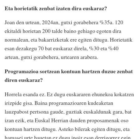
Eta horietatik zenbat izaten dira euskaraz?
Joan den urtean, 2024an, gutxi gorabehera %35a. 120
ekitaldi horietan 200 talde baino gehiago egoten dira
normalean, eta bakarrizketak ere egiten ditugu. Horietatik
esan dezakegu 70 bat euskaraz direla, %30 eta %40
artean, gutxi gorabehera, urtearen arabera.
Programazioa sortzean kontuan hartzen duzue zenbat
diren euskaraz?
Horrela esanda ez. Ez dugu euskararen ehunekoa kokatzen
irizpide gisa. Baina programazioaren kudeaketan
lauzpabost pertsona gaude, guztiak euskaldunak gara, bat
izan ezik, eta Euskal Herrian dauden proposamenak oso
kontuan hartzen ditugu. Asteko bilerak egiten ditugu, eta
hamasei urte hauetan ez dugu inoiz esan derrigorrez egin