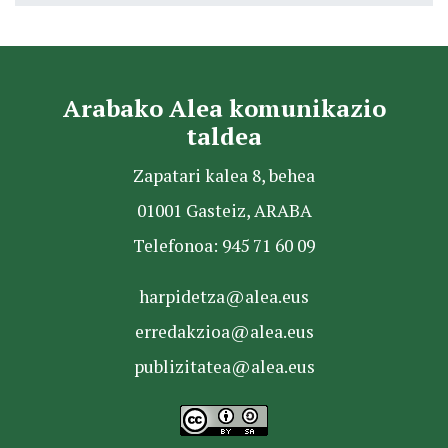
Arabako Alea komunikazio
taldea
Zapatari kalea 8, behea
01001 Gasteiz, ARABA
Telefonoa: 945 71 60 09
harpidetza@alea.eus
erredakzioa@alea.eus
publizitatea@alea.eus