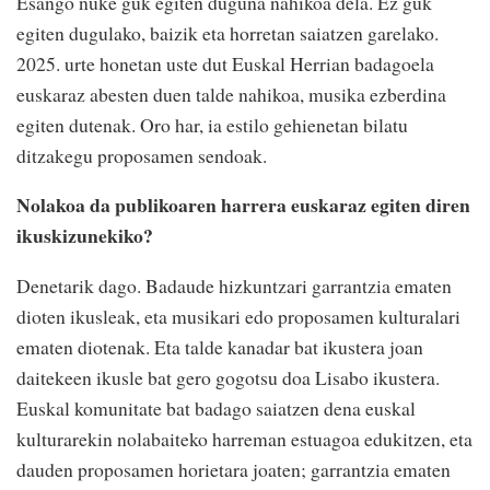
Esango nuke guk egiten duguna nahikoa dela. Ez guk
egiten dugulako, baizik eta horretan saiatzen garelako.
2025. urte honetan uste dut Euskal Herrian badagoela
euskaraz abesten duen talde nahikoa, musika ezberdina
egiten dutenak. Oro har, ia estilo gehienetan bilatu
ditzakegu proposamen sendoak.
Nolakoa da publikoaren harrera euskaraz egiten diren
ikuskizunekiko?
Denetarik dago. Badaude hizkuntzari garrantzia ematen
dioten ikusleak, eta musikari edo proposamen kulturalari
ematen diotenak. Eta talde kanadar bat ikustera joan
daitekeen ikusle bat gero gogotsu doa Lisabo ikustera.
Euskal komunitate bat badago saiatzen dena euskal
kulturarekin nolabaiteko harreman estuagoa edukitzen, eta
dauden proposamen horietara joaten; garrantzia ematen