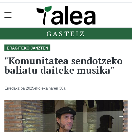
GASTEIZ
ERAGITEKO JANZTEN
"Komunitatea sendotzeko
baliatu daiteke musika"
Erredakzioa
2025eko ekainaren 30a