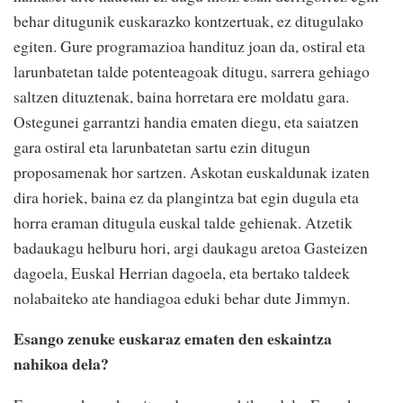
behar ditugunik euskarazko kontzertuak, ez ditugulako
egiten. Gure programazioa handituz joan da, ostiral eta
larunbatetan talde potenteagoak ditugu, sarrera gehiago
saltzen dituztenak, baina horretara ere moldatu gara.
Ostegunei garrantzi handia ematen diegu, eta saiatzen
gara ostiral eta larunbatetan sartu ezin ditugun
proposamenak hor sartzen. Askotan euskaldunak izaten
dira horiek, baina ez da plangintza bat egin dugula eta
horra eraman ditugula euskal talde gehienak. Atzetik
badaukagu helburu hori, argi daukagu aretoa Gasteizen
dagoela, Euskal Herrian dagoela, eta bertako taldeek
nolabaiteko ate handiagoa eduki behar dute Jimmyn.
Esango zenuke euskaraz ematen den eskaintza
nahikoa dela?