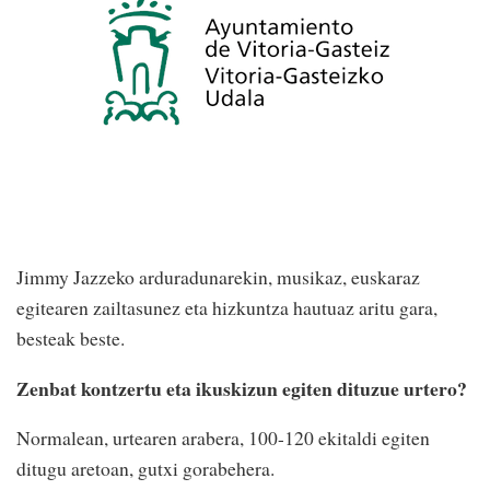
Jimmy Jazzeko arduradunarekin, musikaz, euskaraz
egitearen zailtasunez eta hizkuntza hautuaz aritu gara,
besteak beste.
Zenbat kontzertu eta ikuskizun egiten dituzue urtero?
Normalean, urtearen arabera, 100-120 ekitaldi egiten
ditugu aretoan, gutxi gorabehera.