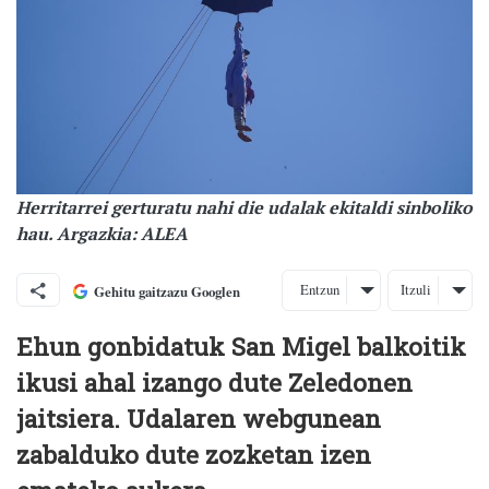
Herritarrei gerturatu nahi die udalak ekitaldi sinboliko
hau. Argazkia: ALEA
Entzun
Itzuli
Gehitu gaitzazu Googlen
Ehun gonbidatuk San Migel balkoitik
ikusi ahal izango dute Zeledonen
jaitsiera. Udalaren webgunean
zabalduko dute zozketan izen