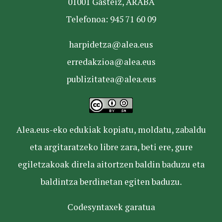
01001 Gasteiz, ARABA
Telefonoa: 945 71 60 09
harpidetza@alea.eus
erredakzioa@alea.eus
publizitatea@alea.eus
Alea.eus-eko edukiak kopiatu, moldatu, zabaldu
eta argitaratzeko libre zara, beti ere, gure
egiletzakoak direla aitortzen baldin baduzu eta
baldintza berdinetan egiten baduzu.
Codesyntaxek garatua