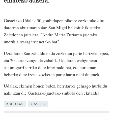
emateko aukera.
Gasteizko Udalak 50 gonbidapen bikoitz zozkatuko ditu,
datorren abuztuaren 4an San Migel balkoitik ikusteko
Zeledonen jaitsiera, "Andre Maria Zuriaren jaietako
unerik zirraragarrienetako bat".
Uztailaren 8an zabalduko da zozketan parte hartzeko epea,
eta 20a arte izango da zabalik. Udalaren webgunean
eskuragarri jarriko dute inprimaki bat, eta hor eman
beharko dute izena zozketan parte hartu nahi dutenek.
Udalak, ekimen honen bidez, herritarrei gehiago hurbildu
nahi izan die Gasteizko jaietako sinbolo den ekitaldia.
KULTURA
GASTEIZ