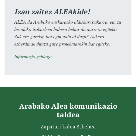
Izan zaitez ALEAkide!
ALEA da Arabako euskarazko aldizkari bakarra, eta zu
bezalako irakurleen babesa behar du aurrera egiteko.
Zuk ere gurekin bat egin nahi al duzu? Aukera
ezberdinak dituzu gure proiektuarekin bat egiteko.
Informazio gehiago
Arabako Alea komunikazio
taldea
Zapatari kalea 8, behea