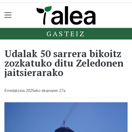
GASTEIZ
Udalak 50 sarrera bikoitz
zozkatuko ditu Zeledonen
jaitsierarako
Erredakzioa
2025eko ekainaren 27a