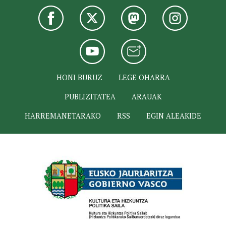
HONI BURUZ
LEGE OHARRA
PUBLIZITATEA
ARAUAK
HARREMANETARAKO
RSS
EGIN ALEAKIDE