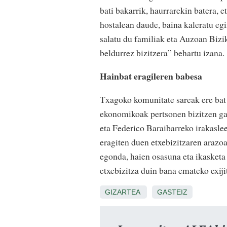
bati bakarrik, haurrarekin batera, 
hostalean daude, baina kaleratu egi
salatu du familiak eta Auzoan Bizik
beldurrez bizitzera” behartu izana.
Hainbat eragileren babesa
Txagoko komunitate sareak ere bat e
ekonomikoak pertsonen bizitzen gai
eta Federico Baraibarreko irakaslee
eragiten duen etxebizitzaren arazoa
egonda, haien osasuna eta ikasketa 
etxebizitza duin bana emateko exijit
GIZARTEA
GASTEIZ