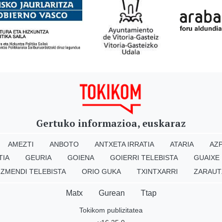
Gertuko informazioa, euskaraz
AMEZTI
ANBOTO
ANTXETA IRRATIA
ATARIA
AZP
TIA
GEURIA
GOIENA
GOIERRI TELEBISTA
GUAIXE
IZMENDI TELEBISTA
ORIO GUKA
TXINTXARRI
ZARAUT
Matx
Gurean
Ttap
Tokikom publizitatea