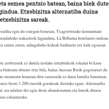
eta semea pentsio batean, baina biek dute
indua. Etxebizitza alternatiba duina
etxebizitza sareak.
rraldia egin du ostegun honetan, Txagorritxuko komunitate
Abendañoko irakasleek lagunduta. La Bilbaina hotelaren ondoan
era salatu zuten, adingabeko kideak badituzte ere kale egoeran
rte zerbitzuek ez dutela inolako irtenbiderik eskaini bi kasu
a bideratu dituzte etxe bila, baina Auzoan Bizik gogorarazi du
ere momentu honetan diru sarrerarik ez duen familia batentzat,
batez-beste 1.200 eurotik gorakoak direlako egun. Alternatiba
t, eta udalari dei egin diote abandonatuta eta hutsik dituen
zuei eskaintzeko.