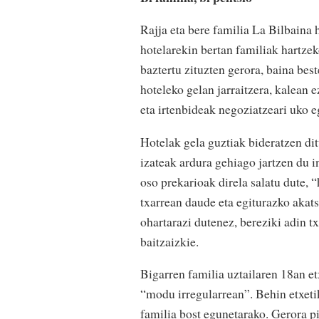
Rajja eta bere familia La Bilbaina
hotelarekin bertan familiak hartzek
baztertu zituzten gerora, baina best
hoteleko gelan jarraitzera, kalean 
eta irtenbideak negoziatzeari uko eg
Hotelak gela guztiak bideratzen d
izateak ardura gehiago jartzen du i
oso prekarioak direla salatu dute, 
txarrean daude eta egiturazko akat
ohartarazi dutenez, bereziki adin t
baitzaizkie.
Bigarren familia uztailaren 18an e
“modu irregularrean”. Behin etxetik 
familia bost egunetarako. Gerora p