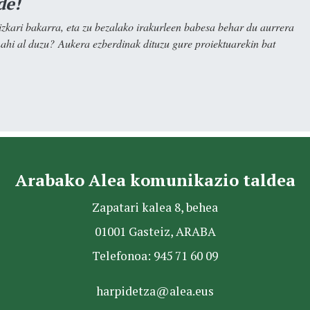
de!
kari bakarra, eta zu bezalako irakurleen babesa behar du aurrera
nahi al duzu? Aukera ezberdinak dituzu gure proiektuarekin bat
Arabako Alea komunikazio taldea
Zapatari kalea 8, behea
01001 Gasteiz, ARABA
Telefonoa: 945 71 60 09
harpidetza@alea.eus