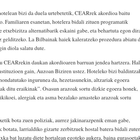
 hotelean bizi da duela urtebetetik, CEARrek akordioa baitu
o. Familiaren esanetan, hotelera bidali zituen programatik
e etxebizitza alternatibarik eskaini gabe, eta behartuta egon dir
ez gelditzeko. La Bilbainak haiek kaleratzeko prozedura abiatu 
in diola salatu dute.
itu CEARrekin daukan akordioaren barruan jendea hartzera. Ha
nstituzioen gain, Auzoan Biziren ustez. Hoteleko bizi baldintza
“hondatutako ingurunea da, hezetasunekin, altzariak egoera
sak ditu eraikinak”. Osasun arazoak sortu dizkie egoera honek,
xikikoei, alergiak eta asma bezalako arnasteko arazoak sortu
txetik bota zuen poliziak, aurrez jakinarazpenik eman gabe,
botata, larrialdiko gizarte zerbitzuek hostal batera bidali zute
ixka bat luzatu diete hortalean egoteko aukera, baina gurasoeta