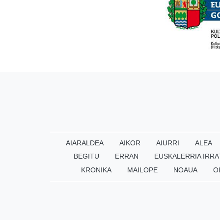
AIARALDEA
AIKOR
AIURRI
ALEA
BEGITU
ERRAN
EUSKALERRIA IRRA
KRONIKA
MAILOPE
NOAUA
O