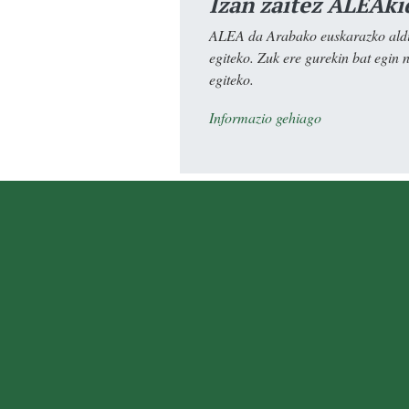
Izan zaitez ALEAki
ALEA da Arabako euskarazko aldiz
egiteko. Zuk ere gurekin bat egin 
egiteko.
Informazio gehiago