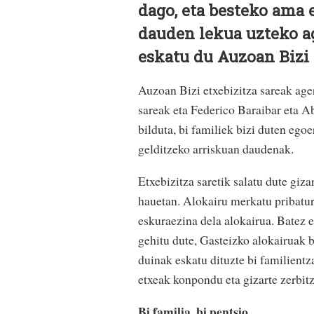
dago, eta besteko ama 
dauden lekua uzteko ag
eskatu du Auzoan Bizi 
Auzoan Bizi etxebizitza sareak age
sareak eta Federico Baraibar eta 
bilduta, bi familiek bizi duten ego
gelditzeko arriskuan daudenak.
Etxebizitza saretik salatu dute giza
hauetan. Alokairu merkatu pribatur
eskuraezina dela alokairua. Batez 
gehitu dute, Gasteizko alokairuak 
duinak eskatu dituzte bi familientza
etxeak konpondu eta gizarte zerbit
Bi familia, bi pentsio