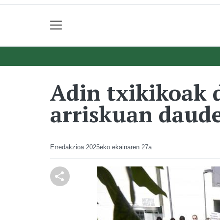
Adin txikikoak 
arriskuan daude
Erredakzioa
2025eko ekainaren 27a