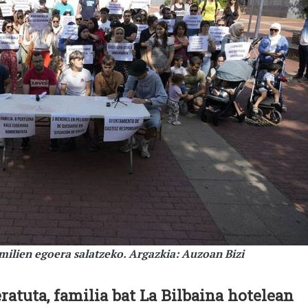
amilien egoera salatzeko. Argazkia: Auzoan Bizi
ratuta, familia bat La Bilbaina hotelean