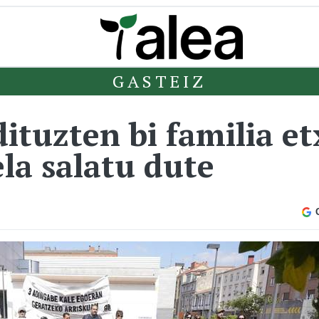
GASTEIZ
dituzten bi familia e
la salatu dute