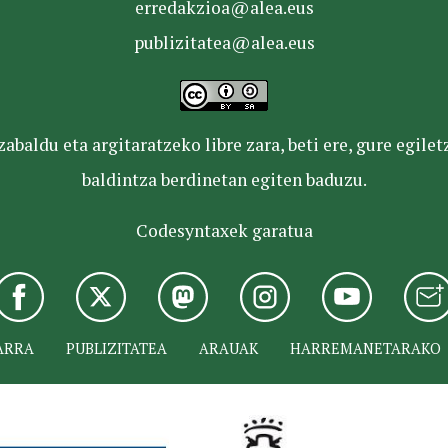
erredakzioa@alea.eus
publizitatea@alea.eus
baldu eta argitaratzeko libre zara, beti ere, gure egile
baldintza berdinetan egiten baduzu.
Codesyntaxek garatua
ARRA
PUBLIZITATEA
ARAUAK
HARREMANETARAKO