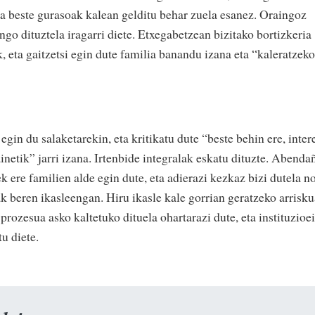
eta beste gurasoak kalean gelditu behar zuela esanez. Oraingoz
ngo dituztela iragarri diete. Etxegabetzean bizitako bortizkeria
, eta gaitzetsi egin dute familia banandu izana eta “kaleratzeko
gin du salaketarekin, eta kritikatu dute “beste behin ere, inter
netik” jarri izana. Irtenbide integralak eskatu dituzte. Abenda
k ere familien alde egin dute, eta adierazi kezkaz bizi dutela n
k beren ikasleengan. Hiru ikasle kale gorrian geratzeko arrisk
prozesua asko kaltetuko dituela ohartarazi dute, eta instituzioei
u diete.