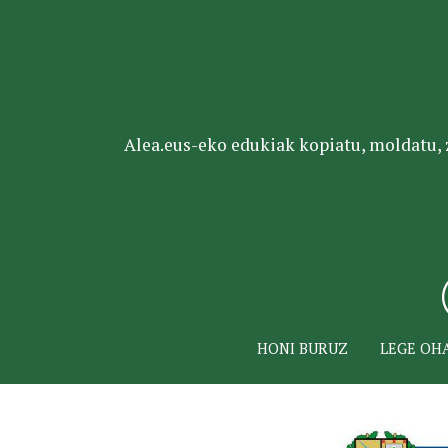
Alea.eus-eko edukiak kopiatu, moldatu, za
HONI BURUZ
LEGE OH