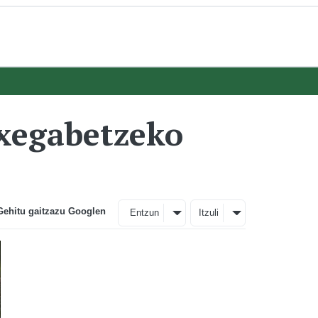
txegabetzeko
Gehitu gaitzazu Googlen
Entzun
Itzuli