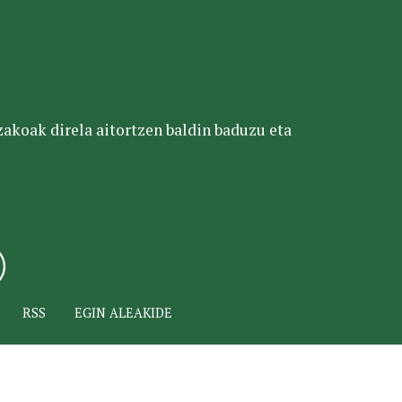
tzakoak direla aitortzen baldin baduzu eta
RSS
EGIN ALEAKIDE