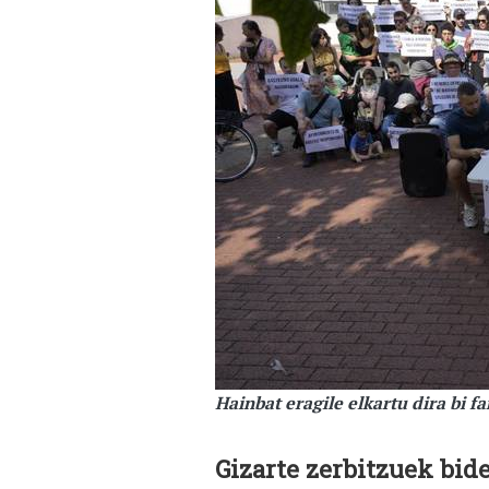
Hainbat eragile elkartu dira bi f
Gizarte zerbitzuek bide