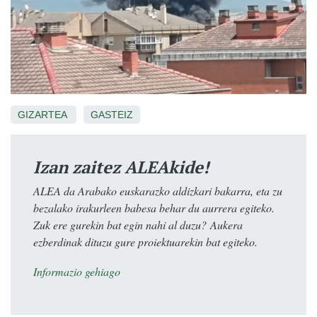
GIZARTEA
GASTEIZ
Izan zaitez ALEAkide!
ALEA da Arabako euskarazko aldizkari bakarra, eta zu
bezalako irakurleen babesa behar du aurrera egiteko.
Zuk ere gurekin bat egin nahi al duzu? Aukera
ezberdinak dituzu gure proiektuarekin bat egiteko.
Informazio gehiago