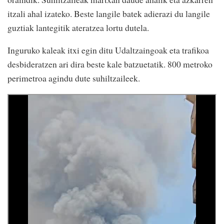
itzali ahal izateko. Beste langile batek adierazi du langile
guztiak lantegitik ateratzea lortu dutela.
Inguruko kaleak itxi egin ditu Udaltzaingoak eta trafikoa
desbideratzen ari dira beste kale batzuetatik. 800 metroko
perimetroa agindu dute suhiltzaileek.