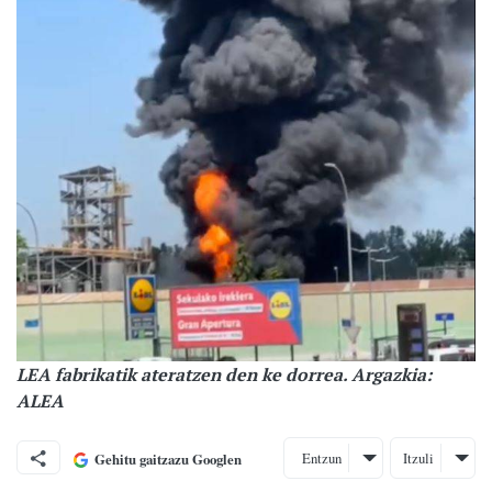
LEA fabrikatik ateratzen den ke dorrea. Argazkia:
ALEA
Entzun
Itzuli
Gehitu gaitzazu Googlen