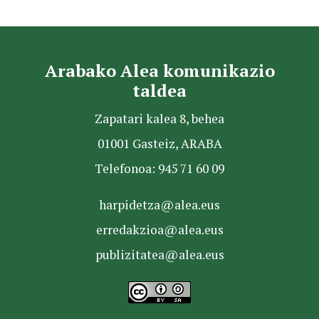
Arabako Alea komunikazio
taldea
Zapatari kalea 8, behea
01001 Gasteiz, ARABA
Telefonoa: 945 71 60 09
harpidetza@alea.eus
erredakzioa@alea.eus
publizitatea@alea.eus