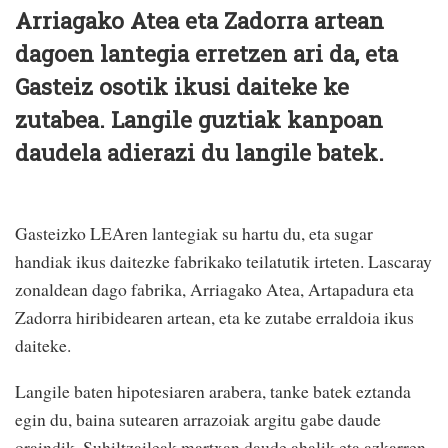
Arriagako Atea eta Zadorra artean
dagoen lantegia erretzen ari da, eta
Gasteiz osotik ikusi daiteke ke
zutabea. Langile guztiak kanpoan
daudela adierazi du langile batek.
Gasteizko LEAren lantegiak su hartu du, eta sugar
handiak ikus daitezke fabrikako teilatutik irteten. Lascaray
zonaldean dago fabrika, Arriagako Atea, Artapadura eta
Zadorra hiribidearen artean, eta ke zutabe erraldoia ikus
daiteke.
Langile baten hipotesiaren arabera, tanke batek eztanda
egin du, baina sutearen arrazoiak argitu gabe daude
oraindik. Suhiltzaileak martxan daude ahalik eta azkarren