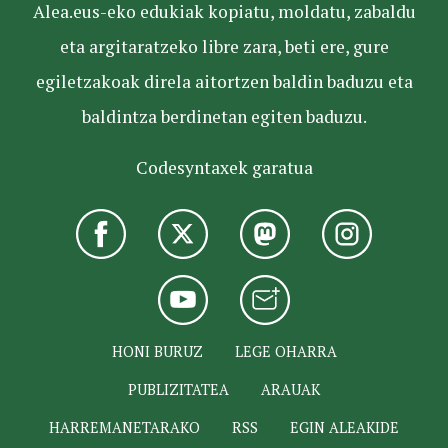
Alea.eus-eko edukiak kopiatu, moldatu, zabaldu
eta argitaratzeko libre zara, beti ere, gure
egiletzakoak direla aitortzen baldin baduzu eta
baldintza berdinetan egiten baduzu.
Codesyntaxek garatua
HONI BURUZ
LEGE OHARRA
PUBLIZITATEA
ARAUAK
HARREMANETARAKO
RSS
EGIN ALEAKIDE