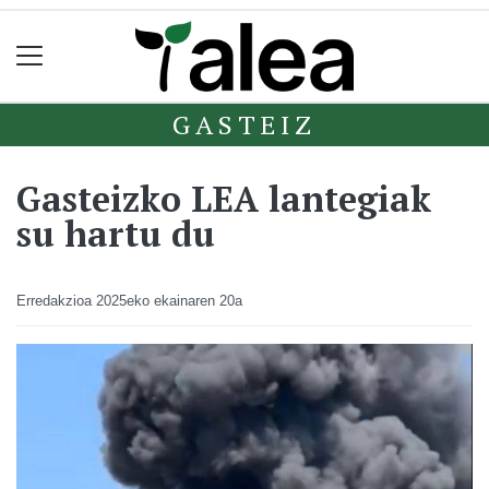
GASTEIZ
Gasteizko LEA lantegiak
su hartu du
Erredakzioa
2025eko ekainaren 20a