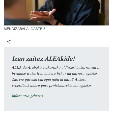
MENDIZABALA,
GASTEIZ
Izan zaitez ALEAkide!
ALEA da Arabako euskarazko aldizkari bakarra, eta zu
bezalako irakurleen babesa behar du aurrera egiteko.
Zuk ere gurekin bat egin nahi al duzu? Aukera
ezberdinak dituzu gure proiektuarekin bat egiteko.
Informazio gehiago