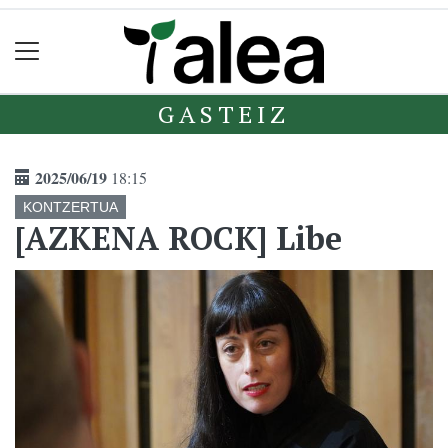
GASTEIZ
2025/06/19
18:15
KONTZERTUA
[AZKENA ROCK] Libe