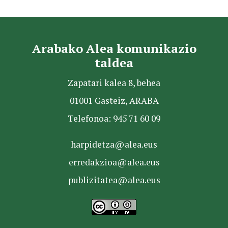
Arabako Alea komunikazio
taldea
Zapatari kalea 8, behea
01001 Gasteiz, ARABA
Telefonoa: 945 71 60 09
harpidetza@alea.eus
erredakzioa@alea.eus
publizitatea@alea.eus