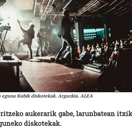
 eguna Kubik diskotekak. Argazkia. ALEA
ritzeko aukerarik gabe, larunbatean itxi
iguneko diskotekak.