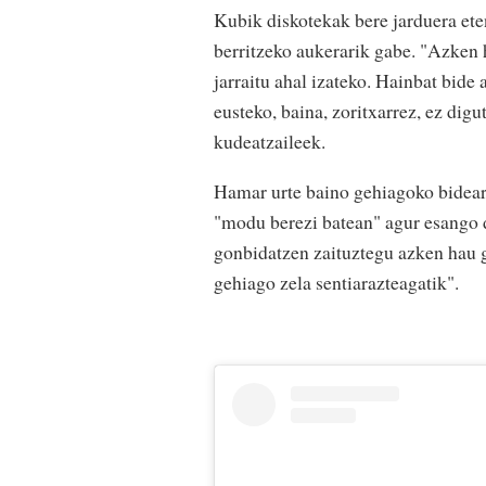
Kubik diskotekak bere jarduera ete
berritzeko aukerarik gabe. "Azken 
jarraitu ahal izateko. Hainbat bide 
eusteko, baina, zoritxarrez, ez digu
kudeatzaileek.
Hamar urte baino gehiagoko bideare
"modu berezi batean" agur esango d
gonbidatzen zaituztegu azken hau g
gehiago zela sentiarazteagatik".