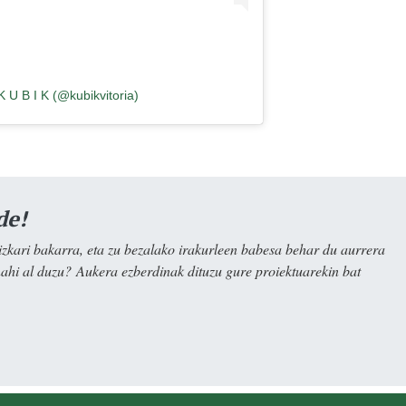
K U B I K (@kubikvitoria)
de!
kari bakarra, eta zu bezalako irakurleen babesa behar du aurrera
nahi al duzu? Aukera ezberdinak dituzu gure proiektuarekin bat