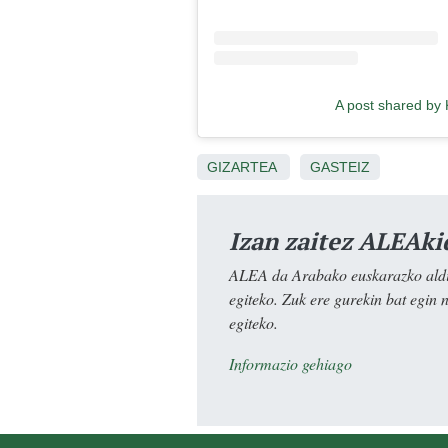
A post shared by 
GIZARTEA
GASTEIZ
Izan zaitez ALEAki
ALEA da Arabako euskarazko aldiz
egiteko. Zuk ere gurekin bat egin 
egiteko.
Informazio gehiago