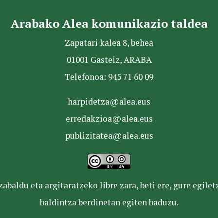
Arabako Alea komunikazio taldea
Zapatari kalea 8, behea
01001 Gasteiz, ARABA
Telefonoa: 945 71 60 09
harpidetza@alea.eus
erredakzioa@alea.eus
publizitatea@alea.eus
baldu eta argitaratzeko libre zara, beti ere, gure egile
baldintza berdinetan egiten baduzu.