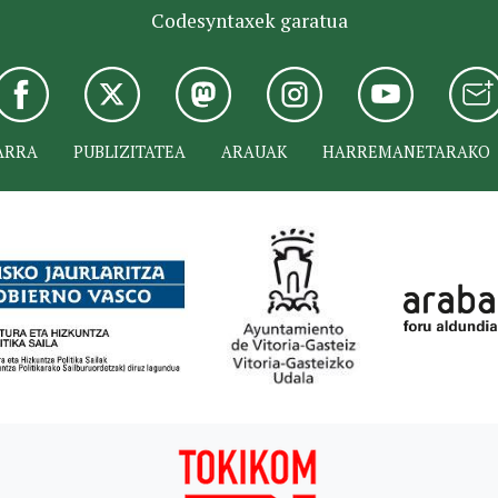
Codesyntaxek garatua
ARRA
PUBLIZITATEA
ARAUAK
HARREMANETARAKO