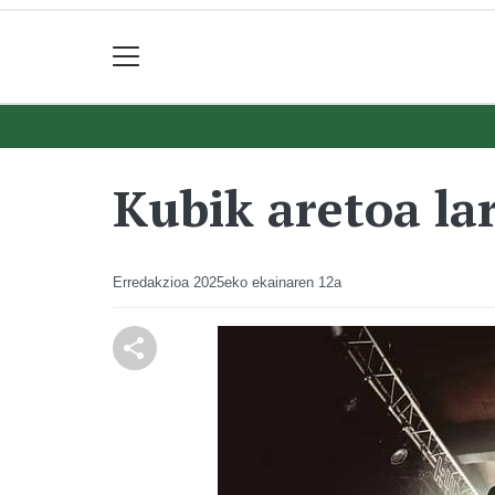
Kubik aretoa la
Erredakzioa
2025eko ekainaren 12a