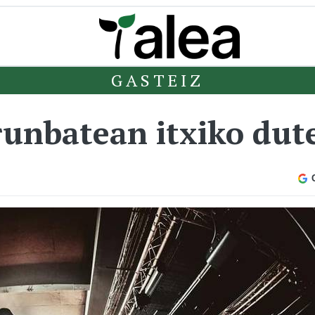
GASTEIZ
runbatean itxiko dut