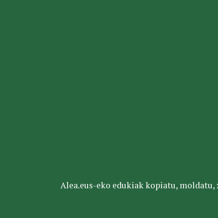
Alea.eus-eko edukiak kopiatu, moldatu, za