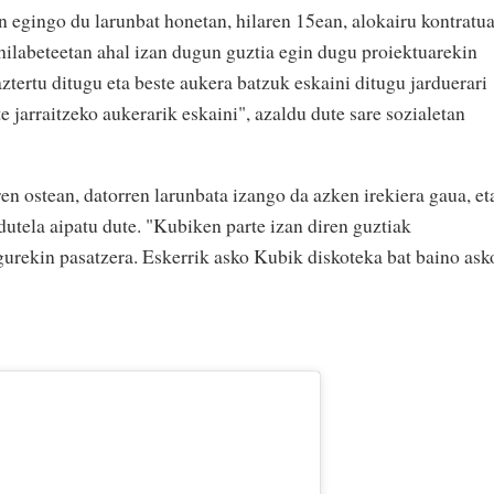
n egingo du larunbat honetan, hilaren 15ean, alokairu kontratu
hilabeteetan ahal izan dugun guztia egin dugu proiektuarekin
aztertu ditugu eta beste aukera batzuk eskaini ditugu jarduerari
te jarraitzeko aukerarik eskaini", azaldu dute sare sozialetan
n ostean, datorren larunbata izango da azken irekiera gaua, et
utela aipatu dute. "Kubiken parte izan diren guztiak
urekin pasatzera. Eskerrik asko Kubik diskoteka bat baino ask