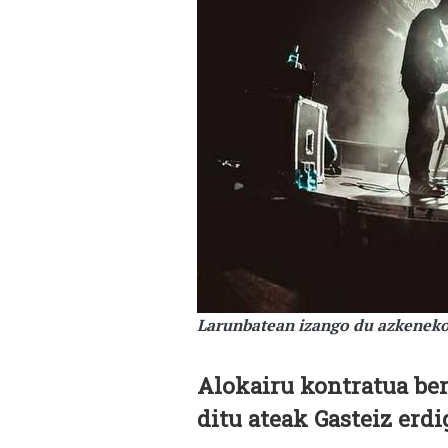
Larunbatean izango du azkeneko
Alokairu kontratua ber
ditu ateak Gasteiz erd