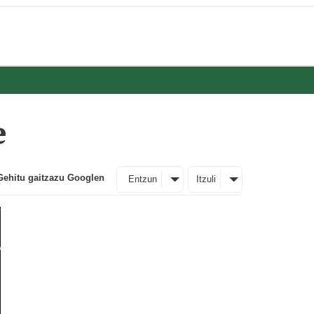
e
Gehitu gaitzazu Googlen
Entzun
Itzuli