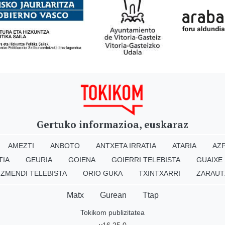
Gertuko informazioa, euskaraz
AMEZTI
ANBOTO
ANTXETA IRRATIA
ATARIA
AZP
TIA
GEURIA
GOIENA
GOIERRI TELEBISTA
GUAIXE
IZMENDI TELEBISTA
ORIO GUKA
TXINTXARRI
ZARAUT
Matx
Gurean
Ttap
Tokikom publizitatea