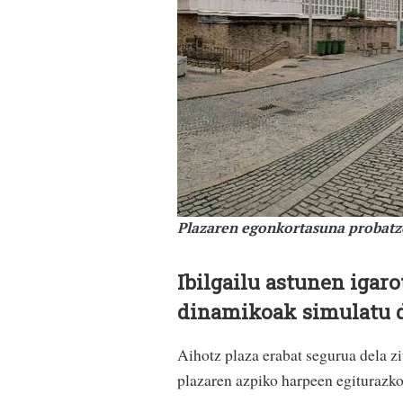
Plazaren egonkortasuna probatz
Ibilgailu astunen igaro
dinamikoak simulatu d
Aihotz plaza erabat segurua dela z
plazaren azpiko harpeen egiturazko