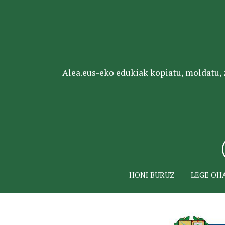
Alea.eus-eko edukiak kopiatu, moldatu, za
HONI BURUZ
LEGE OH