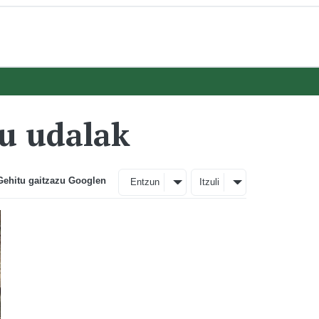
du udalak
Gehitu gaitzazu Googlen
Entzun
Itzuli