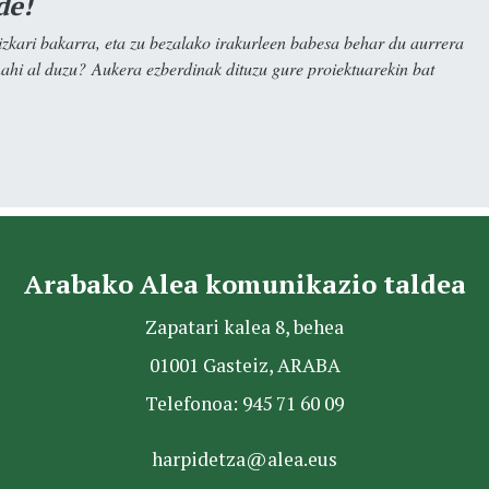
de!
kari bakarra, eta zu bezalako irakurleen babesa behar du aurrera
nahi al duzu? Aukera ezberdinak dituzu gure proiektuarekin bat
Arabako Alea komunikazio taldea
Zapatari kalea 8, behea
01001 Gasteiz, ARABA
Telefonoa: 945 71 60 09
harpidetza@alea.eus