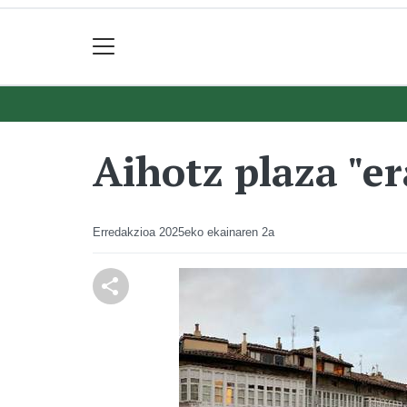
Aihotz plaza "e
Erredakzioa
2025eko ekainaren 2a