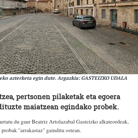
eko azterketa egin dute. Argazkia: GASTEIZKO UDALA
tzea, pertsonen pilaketak eta egoera
ituzte maiatzean egindako probek.
iurtatu du gaur Beatriz Artolazabal Gasteizko alkateordeak,
 probak "arrakastaz" gainditu ostean.