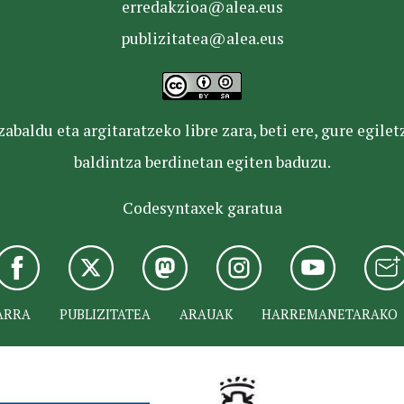
erredakzioa@alea.eus
publizitatea@alea.eus
baldu eta argitaratzeko libre zara, beti ere, gure egile
baldintza berdinetan egiten baduzu.
Codesyntaxek garatua
ARRA
PUBLIZITATEA
ARAUAK
HARREMANETARAKO