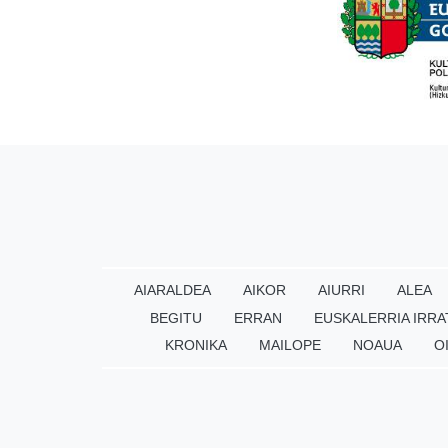
AIARALDEA
AIKOR
AIURRI
ALEA
BEGITU
ERRAN
EUSKALERRIA IRRA
KRONIKA
MAILOPE
NOAUA
O