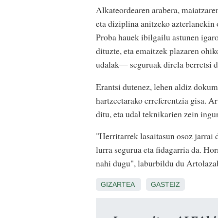
Alkateordearen arabera, maiatzare
eta diziplina anitzeko azterlaneki
Proba hauek ibilgailu astunen igar
dituzte, eta emaitzek plazaren ohik
udalak— seguruak direla berretsi 
Erantsi dutenez, lehen aldiz dokum
hartzeetarako erreferentzia gisa. A
ditu, eta udal teknikarien zein ing
"Herritarrek lasaitasun osoz jarrai
lurra segurua eta fidagarria da. Hor
nahi dugu", laburbildu du Artolaza
GIZARTEA
GASTEIZ