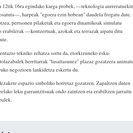
n 12tik 16ra egindako karga probek, —teknologia aurreratueki
n osatuta—, harpeak "egoera ezin hobean" daudela frogatu dute.
otzea, pertsonen pilaketak eta egoera dinamikoak simulatu
o erabilerak —kontzertuak, azokak eta terrazak aipatu ditu
dute.
entazio tekniko zehatza sortu da, etorkizuneko esku-
rtolazabalek herritarrak "lasaitasunez" plazaz gozatzera animat
uruko negozioen lankidetza eskertu du.
 dezakete espazio sinboliko horretaz gozatzen. Zapaltzen duten
relako leku garrantzitsuak ondo zaintzen eta erabiltzen jarraitu
balek.