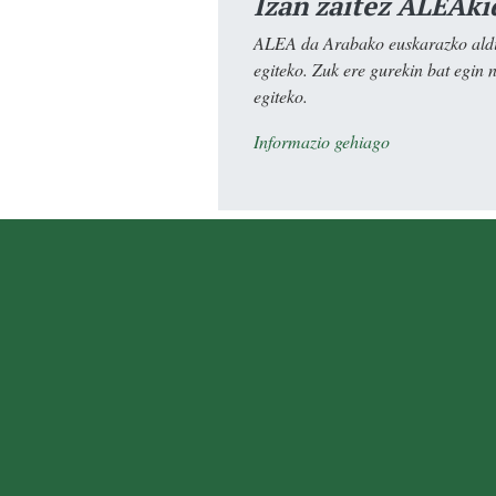
Izan zaitez ALEAki
ALEA da Arabako euskarazko aldiz
egiteko. Zuk ere gurekin bat egin 
egiteko.
Informazio gehiago