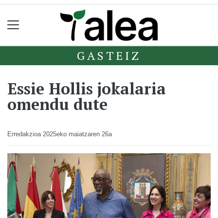
GASTEIZ
Essie Hollis jokalaria
omendu dute
Erredakzioa
2025eko maiatzaren 26a