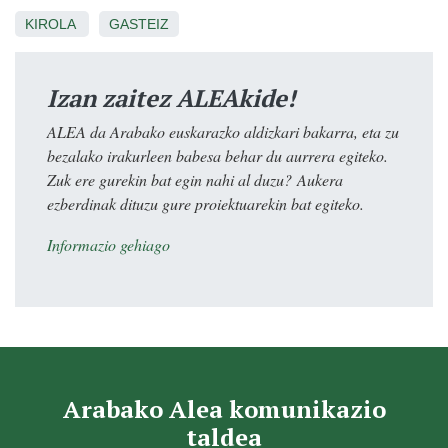
KIROLA
GASTEIZ
Izan zaitez ALEAkide!
ALEA da Arabako euskarazko aldizkari bakarra, eta zu
bezalako irakurleen babesa behar du aurrera egiteko.
Zuk ere gurekin bat egin nahi al duzu? Aukera
ezberdinak dituzu gure proiektuarekin bat egiteko.
Informazio gehiago
Arabako Alea komunikazio
taldea