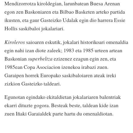
Mendizorrotza kiroldegian, larunbatean Buesa Arenan
egon zen Baskoniaren eta Bilbao Basketen arteko partida
ikusten, eta gaur Gasteizko Udalak egin dio harrera Essie
Hollis saskibaloi jokalariari.
Kiroleros
saioaren eskutik, jokalari historikoari omenaldia
egin nahi izan diote zaleek; 1983 eta 1985 urteen artean
Baskonian
superbeltza
ezizenez ezagun egin zen, eta
1985ean Copa Asociacion izenekoa irabazi zuen.
Garaipen horrek Europako saskibaloiaren ateak ireki
zizkion Gasteizko taldeari.
Egunotan egindako ekitaldietan jokalariaren balentriak
ekarri dituzte gogora. Besteak beste, taldean kide izan
zuen Iñaki Garaialdek parte hartu du omenaldiotan.