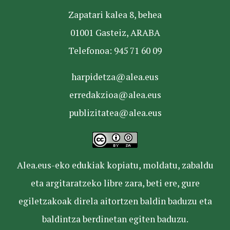
Zapatari kalea 8, behea
01001 Gasteiz, ARABA
Telefonoa: 945 71 60 09
harpidetza@alea.eus
erredakzioa@alea.eus
publizitatea@alea.eus
Alea.eus-eko edukiak kopiatu, moldatu, zabaldu
eta argitaratzeko libre zara, beti ere, gure
egiletzakoak direla aitortzen baldin baduzu eta
baldintza berdinetan egiten baduzu.