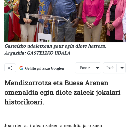
Gasteizko udaletxean gaur egin diote harrera.
Argazkia: GASTEIZKO UDALA
Entzun
Itzuli
Gehitu gaitzazu Googlen
Mendizorrotza eta Buesa Arenan
omenaldia egin diote zaleek jokalari
historikoari.
Joan den ostiralean zaleen omenaldia jaso zuen