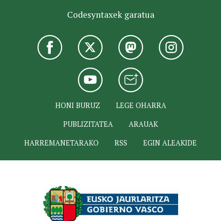
Codesyntaxek garatua
HONI BURUZ
LEGE OHARRA
PUBLIZITATEA
ARAUAK
HARREMANETARAKO
RSS
EGIN ALEAKIDE