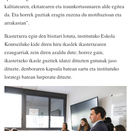
kalitatearen, ekitatearen eta iraunkortasunaren alde egitea
da. Eta horrek guztiak eragin zuzena du motibazioan eta
arrakastan".
Ikastetxera egin den bisitari lotuta, institutuko Eskola
Kontseiluko kide diren hiru ikaslek ikastetxearen
ezaugarriak zein diren azaldu dute; horrez gain,
ikastetxeko ikasle guztiek idatzi dituzten gutunak jaso
dituzte, denboraren kapsula batean sartu eta institutuko
lorategi batean lurperatu dituzte.