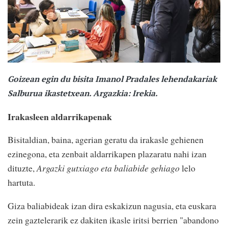
Goizean egin du bisita Imanol Pradales lehendakariak
Salburua ikastetxean. Argazkia: Irekia.
Irakasleen aldarrikapenak
Bisitaldian, baina, agerian geratu da irakasle gehienen
ezinegona, eta zenbait aldarrikapen plazaratu nahi izan
dituzte,
Argazki gutxiago eta baliabide gehiago
lelo
hartuta.
Giza baliabideak izan dira eskakizun nagusia, eta euskara
zein gaztelerarik ez dakiten ikasle iritsi berrien "abandono