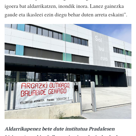
igoera bat aldarrikatzen, inondik inora. Lanez gainezka
gaude eta ikasleei ezin diegu behar duten arreta eskaini".
Aldarrikapenez bete dute institutua Pradalesen