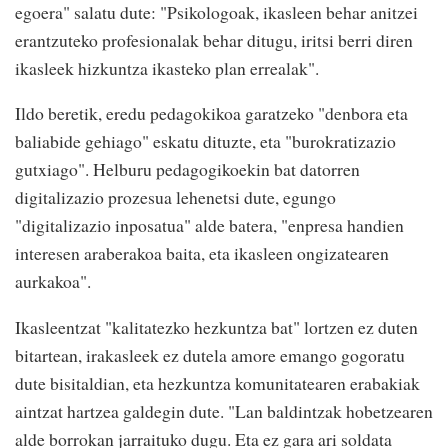
egoera" salatu dute: "Psikologoak, ikasleen behar anitzei
erantzuteko profesionalak behar ditugu, iritsi berri diren
ikasleek hizkuntza ikasteko plan errealak".
Ildo beretik, eredu pedagokikoa garatzeko "denbora eta
baliabide gehiago" eskatu dituzte, eta "burokratizazio
gutxiago". Helburu pedagogikoekin bat datorren
digitalizazio prozesua lehenetsi dute, egungo
"digitalizazio inposatua" alde batera, "enpresa handien
interesen araberakoa baita, eta ikasleen ongizatearen
aurkakoa".
Ikasleentzat "kalitatezko hezkuntza bat" lortzen ez duten
bitartean, irakasleek ez dutela amore emango gogoratu
dute bisitaldian, eta hezkuntza komunitatearen erabakiak
aintzat hartzea galdegin dute. "Lan baldintzak hobetzearen
alde borrokan jarraituko dugu. Eta ez gara ari soldata