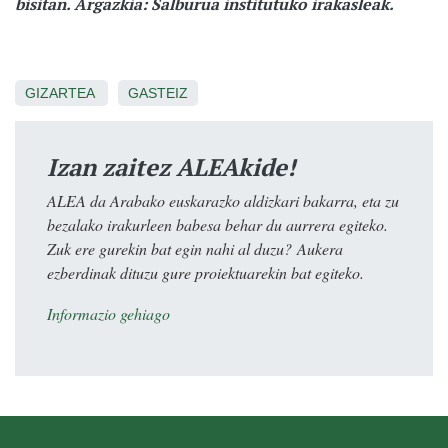
bisitan. Argazkia: Salburua institutuko irakasleak.
GIZARTEA
GASTEIZ
Izan zaitez ALEAkide!
ALEA da Arabako euskarazko aldizkari bakarra, eta zu
bezalako irakurleen babesa behar du aurrera egiteko.
Zuk ere gurekin bat egin nahi al duzu? Aukera
ezberdinak dituzu gure proiektuarekin bat egiteko.
Informazio gehiago