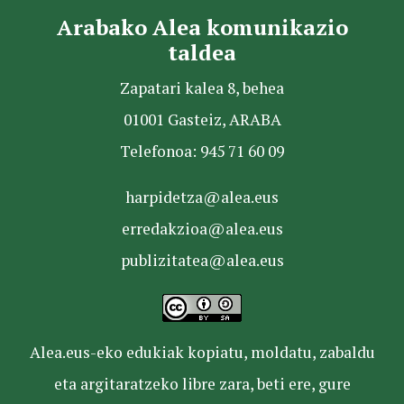
Arabako Alea komunikazio
taldea
Zapatari kalea 8, behea
01001 Gasteiz, ARABA
Telefonoa: 945 71 60 09
harpidetza@alea.eus
erredakzioa@alea.eus
publizitatea@alea.eus
Alea.eus-eko edukiak kopiatu, moldatu, zabaldu
eta argitaratzeko libre zara, beti ere, gure