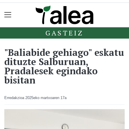
GASTEIZ
"Baliabide gehiago" eskatu
dituzte Salburuan,
Pradalesek egindako
bisitan
Erredakzioa
2025eko martxoaren 17a