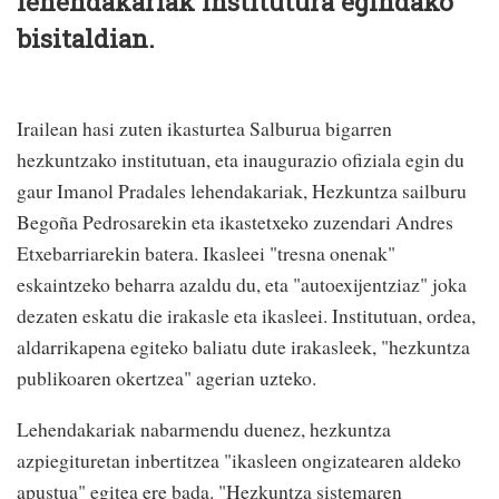
lehendakariak institutura egindako
bisitaldian.
Irailean hasi zuten ikasturtea Salburua bigarren
hezkuntzako institutuan, eta inaugurazio ofiziala egin du
gaur Imanol Pradales lehendakariak, Hezkuntza sailburu
Begoña Pedrosarekin eta ikastetxeko zuzendari Andres
Etxebarriarekin batera. Ikasleei "tresna onenak"
eskaintzeko beharra azaldu du, eta "autoexijentziaz" joka
dezaten eskatu die irakasle eta ikasleei. Institutuan, ordea,
aldarrikapena egiteko baliatu dute irakasleek, "hezkuntza
publikoaren okertzea" agerian uzteko.
Lehendakariak nabarmendu duenez, hezkuntza
azpiegituretan inbertitzea "ikasleen ongizatearen aldeko
apustua" egitea ere bada. "Hezkuntza sistemaren