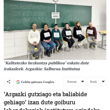
"Kalitatezko hezkuntza publikoa" eskatu dute
irakasleek. Argazkia: Salburua Institutua
Entzun
Itzuli
Gehitu gaitzazu Googlen
'Argazki gutxiago eta baliabide
gehiago' izan dute goiburu