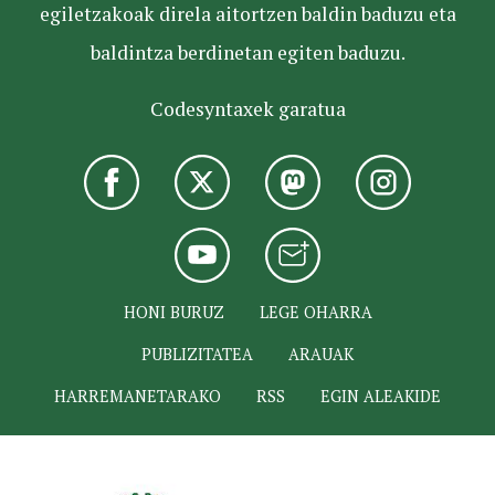
egiletzakoak direla aitortzen baldin baduzu eta
baldintza berdinetan egiten baduzu.
Codesyntaxek garatua
HONI BURUZ
LEGE OHARRA
PUBLIZITATEA
ARAUAK
HARREMANETARAKO
RSS
EGIN ALEAKIDE