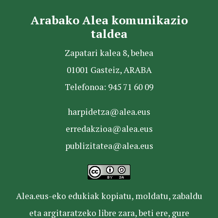
Arabako Alea komunikazio
taldea
Zapatari kalea 8, behea
01001 Gasteiz, ARABA
Telefonoa: 945 71 60 09
harpidetza@alea.eus
erredakzioa@alea.eus
publizitatea@alea.eus
Alea.eus-eko edukiak kopiatu, moldatu, zabaldu
eta argitaratzeko libre zara, beti ere, gure