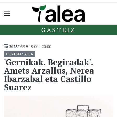
GASTEIZ
2025/03/19
19:00 - 20:00
BERTSO SAIOA
'Gernikak. Begiradak'.
Amets Arzallus, Nerea
Ibarzabal eta Castillo
Suarez