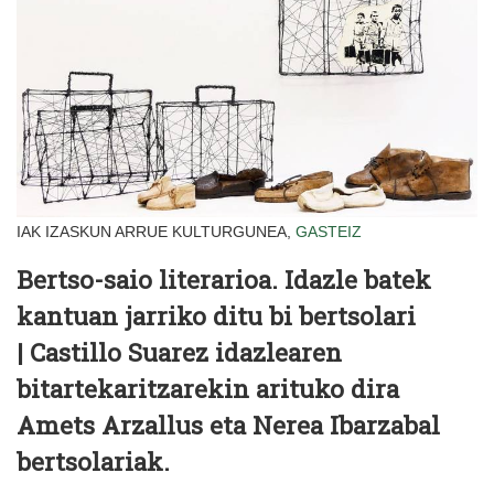
IAK IZASKUN ARRUE KULTURGUNEA,
GASTEIZ
Bertso-saio literarioa. Idazle batek
kantuan jarriko ditu bi bertsolari
| Castillo Suarez idazlearen
bitartekaritzarekin arituko dira
Amets Arzallus eta Nerea Ibarzabal
bertsolariak.