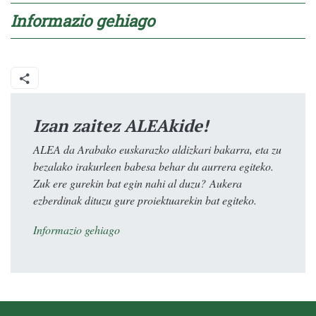
Informazio gehiago
Izan zaitez ALEAkide!
ALEA da Arabako euskarazko aldizkari bakarra, eta zu
bezalako irakurleen babesa behar du aurrera egiteko.
Zuk ere gurekin bat egin nahi al duzu? Aukera
ezberdinak dituzu gure proiektuarekin bat egiteko.
Informazio gehiago