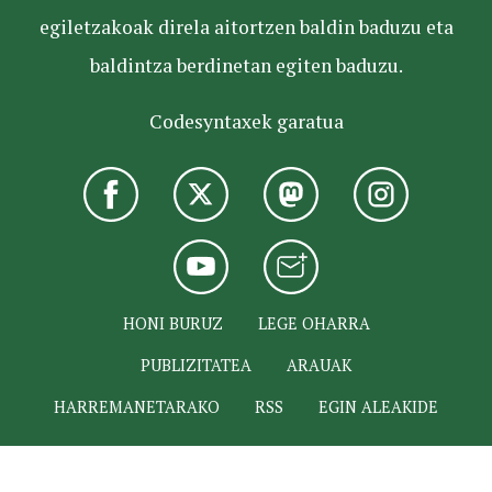
egiletzakoak direla aitortzen baldin baduzu eta
baldintza berdinetan egiten baduzu.
Codesyntaxek garatua
HONI BURUZ
LEGE OHARRA
PUBLIZITATEA
ARAUAK
HARREMANETARAKO
RSS
EGIN ALEAKIDE