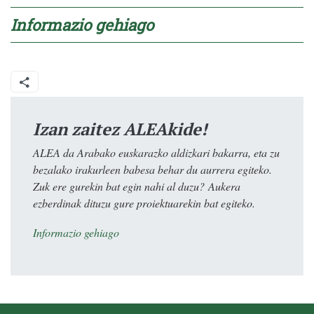
Informazio gehiago
Izan zaitez ALEAkide!
ALEA da Arabako euskarazko aldizkari bakarra, eta zu
bezalako irakurleen babesa behar du aurrera egiteko.
Zuk ere gurekin bat egin nahi al duzu? Aukera
ezberdinak dituzu gure proiektuarekin bat egiteko.
Informazio gehiago