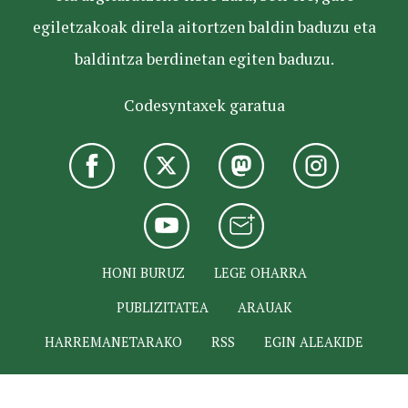
egiletzakoak direla aitortzen baldin baduzu eta
baldintza berdinetan egiten baduzu.
Codesyntaxek garatua
HONI BURUZ
LEGE OHARRA
PUBLIZITATEA
ARAUAK
HARREMANETARAKO
RSS
EGIN ALEAKIDE