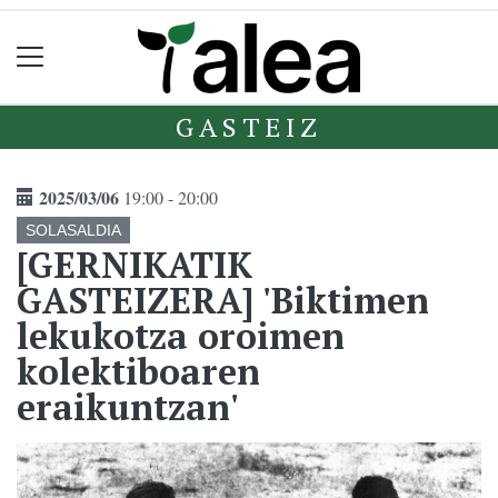
GASTEIZ
2025/03/06
19:00 - 20:00
SOLASALDIA
[GERNIKATIK
GASTEIZERA] 'Biktimen
lekukotza oroimen
kolektiboaren
eraikuntzan'