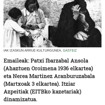
IAK IZASKUN ARRUE KULTURGUNEA,
GASTEIZ
Emaileak: Patxi Ibarzabal Ansola
(Ahaztuen Oroimena 1936 elkartea)
eta Nerea Martinez Aranburuzabala
(Martxoak 3 elkartea). Itziar
Azpeitiak (EITBko kazetariak)
dinamizatua.