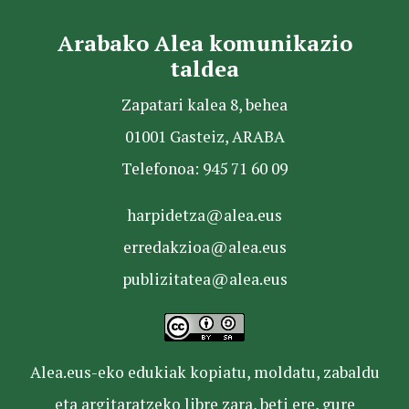
Arabako Alea komunikazio
taldea
Zapatari kalea 8, behea
01001 Gasteiz, ARABA
Telefonoa: 945 71 60 09
harpidetza@alea.eus
erredakzioa@alea.eus
publizitatea@alea.eus
Alea.eus-eko edukiak kopiatu, moldatu, zabaldu
eta argitaratzeko libre zara, beti ere, gure