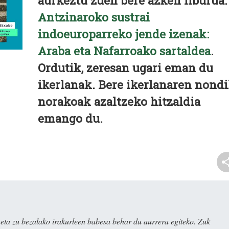
aurkeztu zuen bere azken liburua:
Antzinaroko sustrai
indoeuroparreko jende izenak:
Araba eta Nafarroako sartaldea
.
Ordutik, zeresan ugari eman du
ikerlanak. Bere ikerlanaren nond
norakoak azaltzeko hitzaldia
emango du.
ta zu bezalako irakurleen babesa behar du aurrera egiteko. Zuk