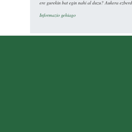
ere gurekin bat egin nahi al duzu? Aukera ezberdi
Informazio gehiago