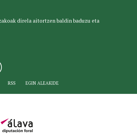
tzakoak direla aitortzen baldin baduzu eta
RSS
EGIN ALEAKIDE