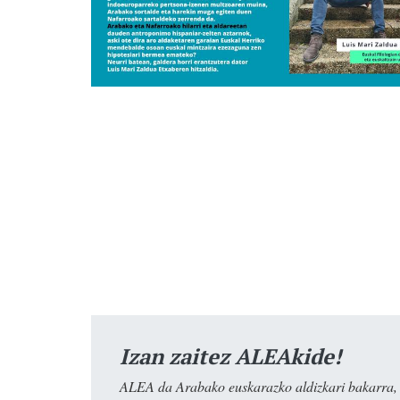
Izan zaitez ALEAkide!
ALEA da Arabako euskarazko aldizkari bakarra, e