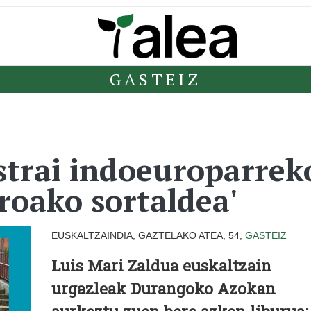
GASTEIZ
strai indoeuroparrek
roako sortaldea'
EUSKALTZAINDIA, GAZTELAKO ATEA, 54,
GASTEIZ
Luis Mari Zaldua euskaltzain
urgazleak Durangoko Azokan