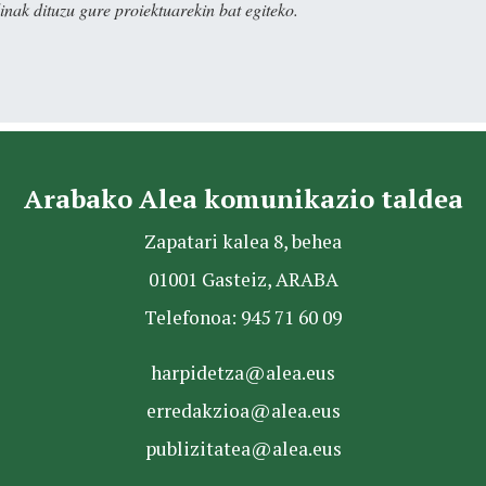
nak dituzu gure proiektuarekin bat egiteko.
Arabako Alea komunikazio taldea
Zapatari kalea 8, behea
01001 Gasteiz, ARABA
Telefonoa: 945 71 60 09
harpidetza@alea.eus
erredakzioa@alea.eus
publizitatea@alea.eus