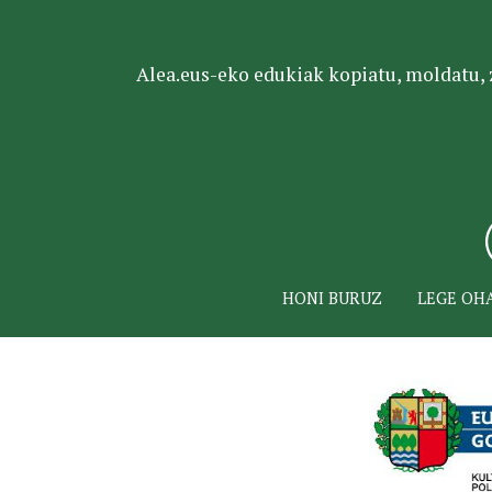
Alea.eus-eko edukiak kopiatu, moldatu, za
HONI BURUZ
LEGE OH