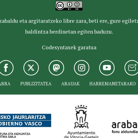
baldu eta argitaratzeko libre zara, beti ere, gure egile
baldintza berdinetan egiten baduzu.
Codesyntaxek garatua
ARRA
PUBLIZITATEA
ARAUAK
HARREMANETARAKO