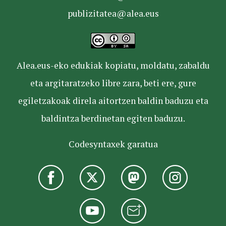
publizitatea@alea.eus
Alea.eus-eko edukiak kopiatu, moldatu, zabaldu
eta argitaratzeko libre zara, beti ere, gure
egiletzakoak direla aitortzen baldin baduzu eta
baldintza berdinetan egiten baduzu.
Codesyntaxek garatua