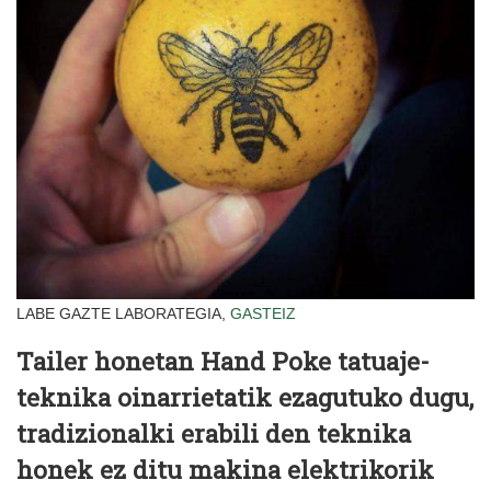
LABE GAZTE LABORATEGIA,
GASTEIZ
Tailer honetan Hand Poke tatuaje-
teknika oinarrietatik ezagutuko dugu,
tradizionalki erabili den teknika
honek ez ditu makina elektrikorik