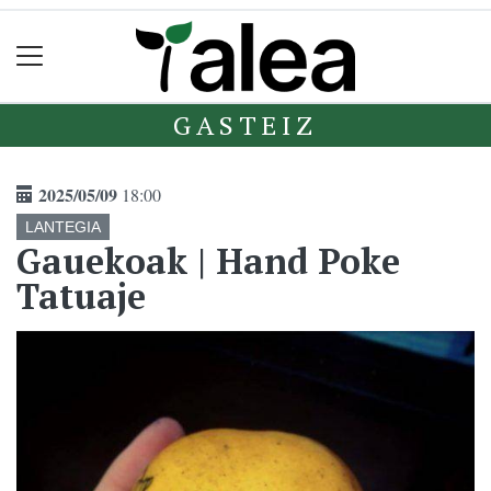
GASTEIZ
2025/05/09
18:00
LANTEGIA
Gauekoak | Hand Poke
Tatuaje