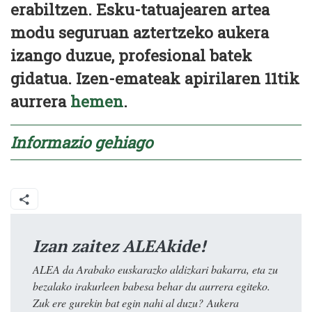
erabiltzen. Esku-tatuajearen artea
modu seguruan aztertzeko aukera
izango duzue, profesional batek
gidatua. Izen-emateak apirilaren 11tik
aurrera
hemen
.
Informazio
gehiago
Izan zaitez ALEAkide!
ALEA da Arabako euskarazko aldizkari bakarra, eta zu
bezalako irakurleen babesa behar du aurrera egiteko.
Zuk ere gurekin bat egin nahi al duzu? Aukera