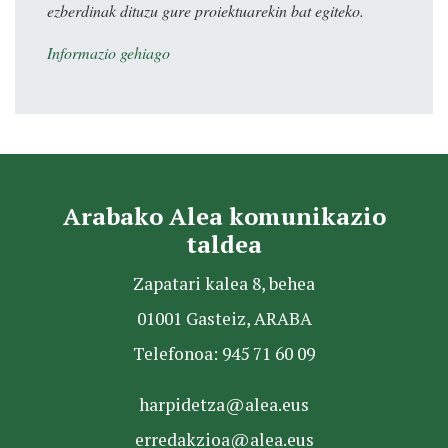
ezberdinak dituzu gure proiektuarekin bat egiteko.
Informazio gehiago
Arabako Alea komunikazio
taldea
Zapatari kalea 8, behea
01001 Gasteiz, ARABA
Telefonoa: 945 71 60 09
harpidetza@alea.eus
erredakzioa@alea.eus