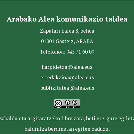
Arabako Alea komunikazio taldea
Zapatari kalea 8, behea
01001 Gasteiz, ARABA
Telefonoa: 945 71 60 09
harpidetza@alea.eus
erredakzioa@alea.eus
publizitatea@alea.eus
baldu eta argitaratzeko libre zara, beti ere, gure egile
baldintza berdinetan egiten baduzu.