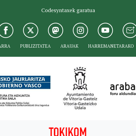
Codesyntaxek garatua
ARRA
PUBLIZITATEA
ARAUAK
HARREMANETARAKO