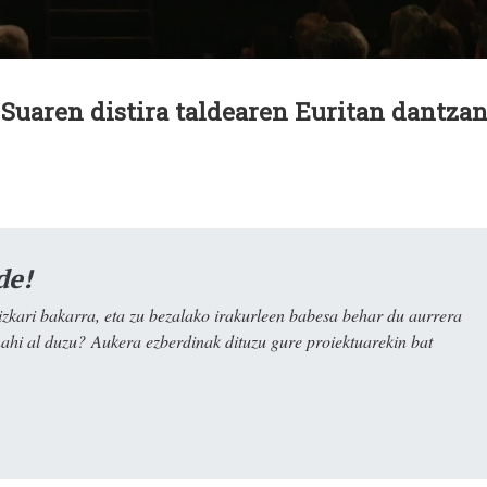
Suaren distira taldearen Euritan dantza
de!
kari bakarra, eta zu bezalako irakurleen babesa behar du aurrera
nahi al duzu? Aukera ezberdinak dituzu gure proiektuarekin bat