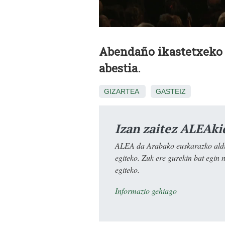
Abendaño ikastetxeko 
abestia.
GIZARTEA
GASTEIZ
Izan zaitez ALEAki
ALEA da Arabako euskarazko aldiz
egiteko. Zuk ere gurekin bat egin 
egiteko.
Informazio gehiago