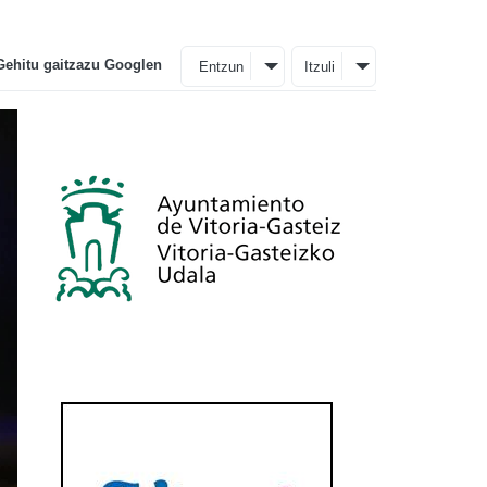
Gehitu gaitzazu Googlen
Entzun
Itzuli