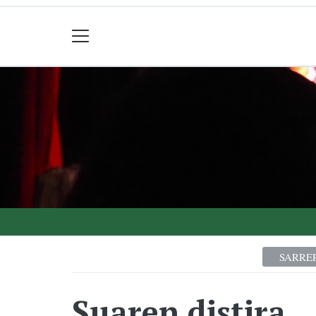
SARRE
Suaren distira