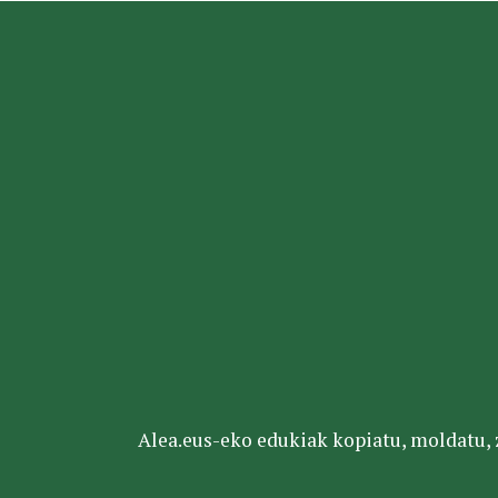
Alea.eus-eko edukiak kopiatu, moldatu, za