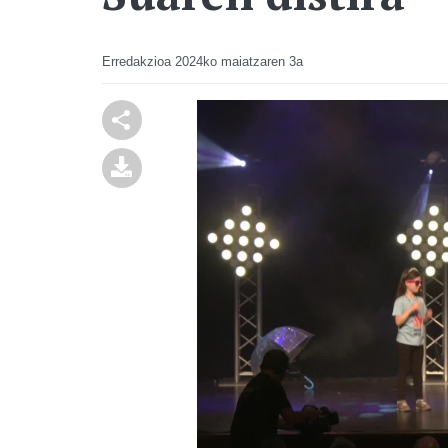
Erredakzioa
2024ko maiatzaren 3a