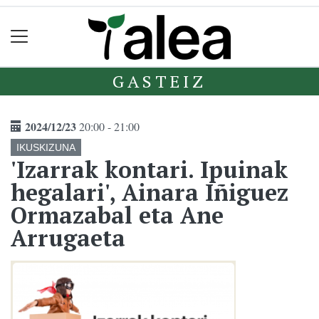
GASTEIZ
2024/12/23
20:00 - 21:00
IKUSKIZUNA
'Izarrak kontari. Ipuinak
hegalari', Ainara Iñiguez
Ormazabal eta Ane
Arrugaeta