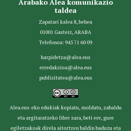
Arabako Alea komunikazio
taldea
Zapatari kalea 8, behea
01001 Gasteiz, ARABA
Telefonoa: 945 71 60 09
harpidetza@alea.eus
erredakzioa@alea.eus
publizitatea@alea.eus
Alea.eus-eko edukiak kopiatu, moldatu, zabaldu
eta argitaratzeko libre zara, beti ere, gure
egiletzakoak direla aitortzen baldin baduzu eta