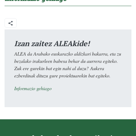
Izan zaitez ALEAkide!
ALEA da Arabako euskarazko aldizkari bakarra, eta zu
bezalako irakurleen babesa behar du aurrera egiteko.
Zuk ere gurekin bat egin nahi al duzu? Aukera
ezberdinak dituzu gure proiektuarekin bat egiteko.
Informazio gehiago