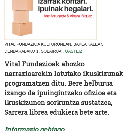
VITAL FUNDAZIOA KULTURUNEAN, BAKEA KALEA 5,
DENDARABAKO 1. SOLAIRUA.,
GASTEIZ
Vital Fundazioa
k ahozko
narrazioarekin lotutako ikuskizunak
programatzen ditu. Bere helburua
izango da ipuingintzako ofizioa eta
ikuskizunen sorkuntza sustatzea,
Sarrera librea edukiera bete arte.
Informazio gehiago