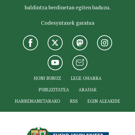
baldintza berdinetan egiten baduzu.
Codesyntaxek garatua
HONI BURUZ
LEGE OHARRA
PUBLIZITATEA
ARAUAK
HARREMANETARAKO
RSS
EGIN ALEAKIDE