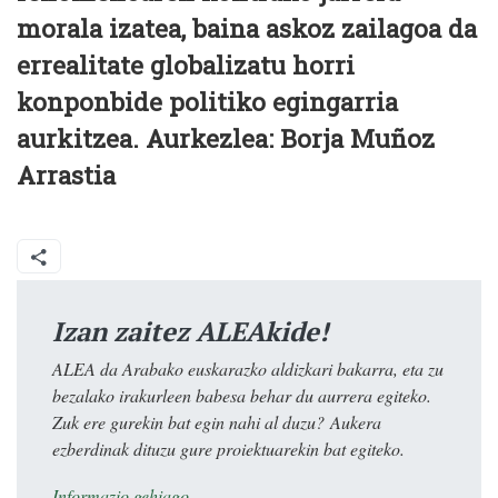
morala izatea, baina askoz zailagoa da
errealitate globalizatu horri
konponbide politiko egingarria
aurkitzea. Aurkezlea: Borja Muñoz
Arrastia
Izan zaitez ALEAkide!
ALEA da Arabako euskarazko aldizkari bakarra, eta zu
bezalako irakurleen babesa behar du aurrera egiteko.
Zuk ere gurekin bat egin nahi al duzu? Aukera
ezberdinak dituzu gure proiektuarekin bat egiteko.
Informazio gehiago