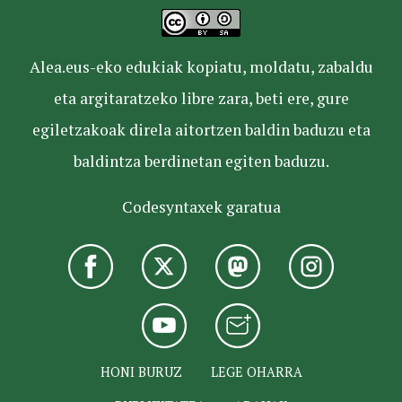
Alea.eus-eko edukiak kopiatu, moldatu, zabaldu
eta argitaratzeko libre zara, beti ere, gure
egiletzakoak direla aitortzen baldin baduzu eta
baldintza berdinetan egiten baduzu.
Codesyntaxek garatua
HONI BURUZ
LEGE OHARRA