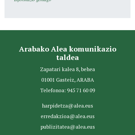
Arabako Alea komunikazio
taldea
Zapatari kalea 8, behea
01001 Gasteiz, ARABA
Telefonoa: 945 71 60 09
harpidetza@alea.eus
erredakzioa@alea.eus
publizitatea@alea.eus