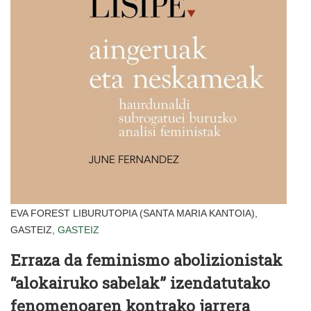
EVA FOREST LIBURUTOPIA (SANTA MARIA KANTOIA),
GASTEIZ,
GASTEIZ
Erraza da feminismo abolizionistak
“alokairuko sabelak” izendatutako
fenomenoaren kontrako jarrera