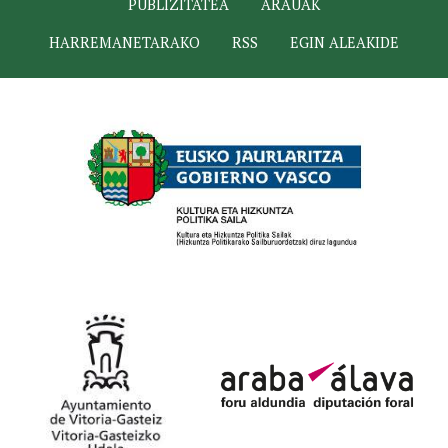
PUBLIZITATEA
ARAUAK
HARREMANETARAKO
RSS
EGIN ALEAKIDE