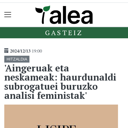
GASTEIZ
2024/12/13
19:00
HITZALDIA
'Aingeruak eta
neskameak: haurdunaldi
subrogatuei buruzko
analisi feministak'