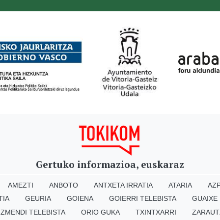
Gertuko informazioa, euskaraz
AMEZTI
ANBOTO
ANTXETA IRRATIA
ATARIA
AZP
TIA
GEURIA
GOIENA
GOIERRI TELEBISTA
GUAIXE
IZMENDI TELEBISTA
ORIO GUKA
TXINTXARRI
ZARAUT