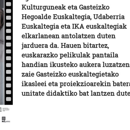
Kulturguneak eta Gasteizko
Hegoalde Euskaltegia, Udaberria
Euskaltegia eta IKA euskaltegiak
elkarlanean antolatzen duten
jarduera da. Hauen bitartez,
euskarazko pelikulak pantaila
handian ikusteko aukera luzatzen
zaie Gasteizko euskaltegietako
ikasleei eta proiekzioarekin bater
unitate didaktiko bat lantzen dute