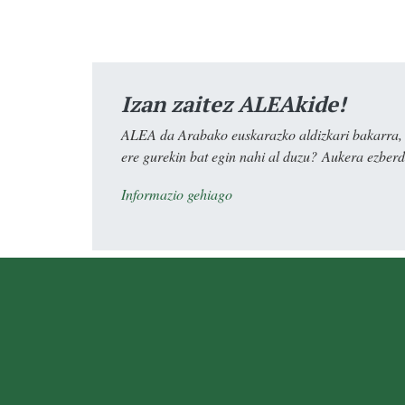
Izan zaitez ALEAkide!
ALEA da Arabako euskarazko aldizkari bakarra, e
ere gurekin bat egin nahi al duzu? Aukera ezberdi
Informazio gehiago