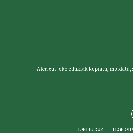
Alea.eus-eko edukiak kopiatu, moldatu, za
HONI BURUZ
LEGE OH