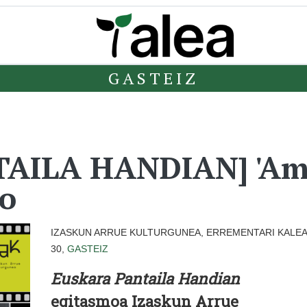
GASTEIZ
AILA HANDIAN] 'Ama
do
IZASKUN ARRUE KULTURGUNEA, ERREMENTARI KALEA
30,
GASTEIZ
Euskara Pantaila Handian
egitasmoa Izaskun Arrue