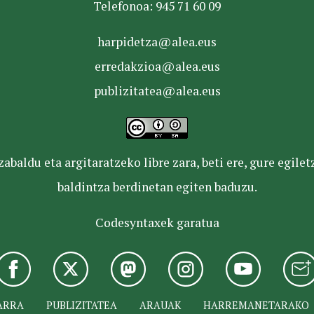
Telefonoa: 945 71 60 09
harpidetza@alea.eus
erredakzioa@alea.eus
publizitatea@alea.eus
baldu eta argitaratzeko libre zara, beti ere, gure egile
baldintza berdinetan egiten baduzu.
Codesyntaxek garatua
ARRA
PUBLIZITATEA
ARAUAK
HARREMANETARAKO