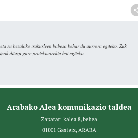
ta zu bezalako irakurleen babesa behar du aurrera egiteko. Zuk
nak dituzu gure proiektuarekin bat egiteko.
Arabako Alea komunikazio taldea
Zapatari kalea 8, behea
01001 Gasteiz, ARABA