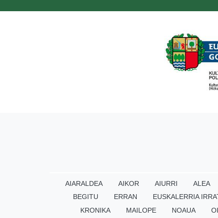
AIARALDEA
AIKOR
AIURRI
ALEA
BEGITU
ERRAN
EUSKALERRIA IRRA
KRONIKA
MAILOPE
NOAUA
O