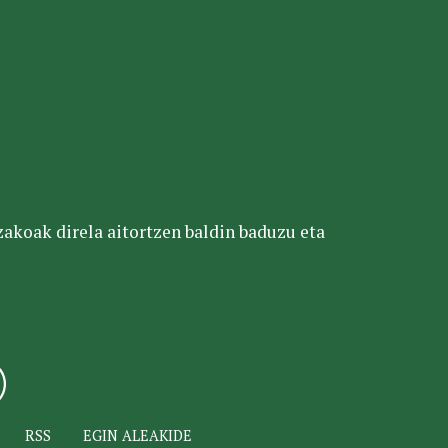
tzakoak direla aitortzen baldin baduzu eta
RSS
EGIN ALEAKIDE