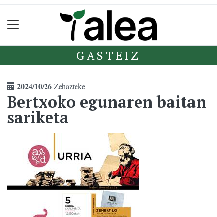
GASTEIZ
2024/10/26
Zehazteke
Bertxoko egunaren baitan
sariketa