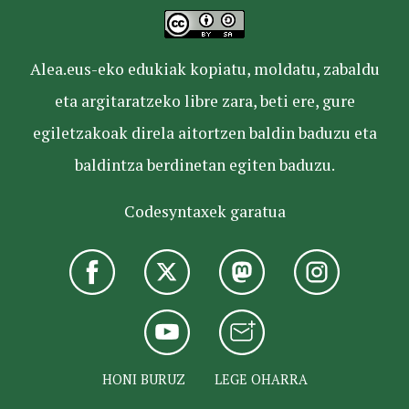
Alea.eus-eko edukiak kopiatu, moldatu, zabaldu
eta argitaratzeko libre zara, beti ere, gure
egiletzakoak direla aitortzen baldin baduzu eta
baldintza berdinetan egiten baduzu.
Codesyntaxek garatua
HONI BURUZ
LEGE OHARRA