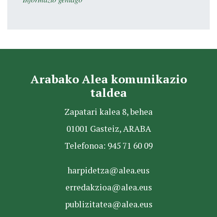
Arabako Alea komunikazio
taldea
Zapatari kalea 8, behea
01001 Gasteiz, ARABA
Telefonoa: 945 71 60 09
harpidetza@alea.eus
erredakzioa@alea.eus
publizitatea@alea.eus