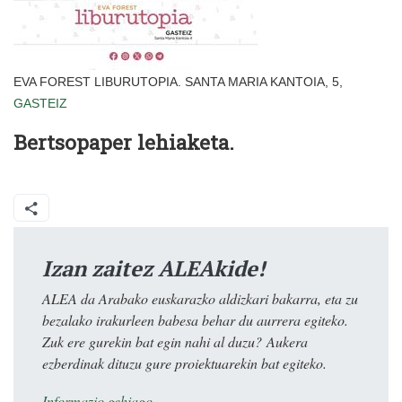
EVA FOREST LIBURUTOPIA. SANTA MARIA KANTOIA, 5,
GASTEIZ
Bertsopaper lehiaketa.
Izan zaitez ALEAkide!
ALEA da Arabako euskarazko aldizkari bakarra, eta zu
bezalako irakurleen babesa behar du aurrera egiteko.
Zuk ere gurekin bat egin nahi al duzu? Aukera
ezberdinak dituzu gure proiektuarekin bat egiteko.
Informazio gehiago