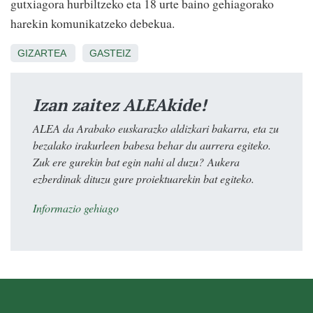
gutxiagora hurbiltzeko eta 18 urte baino gehiagorako
harekin komunikatzeko debekua.
GIZARTEA
GASTEIZ
Izan zaitez ALEAkide!
ALEA da Arabako euskarazko aldizkari bakarra, eta zu
bezalako irakurleen babesa behar du aurrera egiteko.
Zuk ere gurekin bat egin nahi al duzu? Aukera
ezberdinak dituzu gure proiektuarekin bat egiteko.
Informazio gehiago