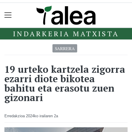
INDARKERIA MATXISTA
SARRERA
19 urteko kartzela zigorra
ezarri diote bikotea
bahitu eta erasotu zuen
gizonari
Erredakzioa
2024ko irailaren 2a