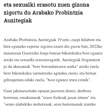
eta sexualki erasotu zuen gizona
zigortu du Arabako Probintzia
Auzitegiak
Arabako Probintzia Auzitegiak 19 urte, zazpi hilabete eta
hiru eguneko espetxe zigorra ezarri dio gizon bati, 2022ko
maiatzean Gasteizko lonja batean bikotekidea bost egunez
atxiki eta sexualki erasotzeagatik. Auzitegiak frogatutzat
jo du akusatuak "bere borondatearen aurka" atxiki zuela
bere bikotekidea (urruntzeko agindua zuen), eta bertan
giltzapetuta eduki zuela, "bost egunez irten ezinik".
Gaur jakinarazitako epaian jasotzen denez, denbora
horretan, emakumeak "eraso fisikoak jasan zituen" eta
"seme-alabekiko mehatxuak, sexu harremanak izateko