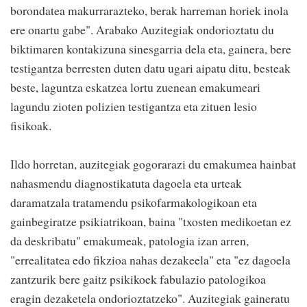
borondatea makurrarazteko, berak harreman horiek inola
ere onartu gabe". Arabako Auzitegiak ondorioztatu du
biktimaren kontakizuna sinesgarria dela eta, gainera, bere
testigantza berresten duten datu ugari aipatu ditu, besteak
beste, laguntza eskatzea lortu zuenean emakumeari
lagundu zioten polizien testigantza eta zituen lesio
fisikoak.
Ildo horretan, auzitegiak gogorarazi du emakumea hainbat
nahasmendu diagnostikatuta dagoela eta urteak
daramatzala tratamendu psikofarmakologikoan eta
gainbegiratze psikiatrikoan, baina "txosten medikoetan ez
da deskribatu" emakumeak, patologia izan arren,
"errealitatea edo fikzioa nahas dezakeela" eta "ez dagoela
zantzurik bere gaitz psikikoek fabulazio patologikoa
eragin dezaketela ondorioztatzeko". Auzitegiak gaineratu