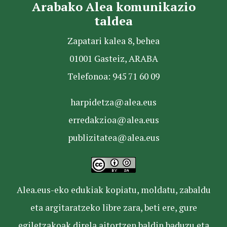
Arabako Alea komunikazio
taldea
Zapatari kalea 8, behea
01001 Gasteiz, ARABA
Telefonoa: 945 71 60 09
harpidetza@alea.eus
erredakzioa@alea.eus
publizitatea@alea.eus
Alea.eus-eko edukiak kopiatu, moldatu, zabaldu
eta argitaratzeko libre zara, beti ere, gure
egiletzakoak direla aitortzen baldin baduzu eta