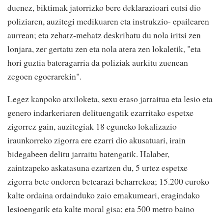
duenez, biktimak jatorrizko bere deklarazioari eutsi dio
poliziaren, auzitegi medikuaren eta instrukzio- epailearen
aurrean; eta zehatz-mehatz deskribatu du nola iritsi zen
lonjara, zer gertatu zen eta nola atera zen lokaletik, "eta
hori guztia bateragarria da poliziak aurkitu zuenean
zegoen egoerarekin".
Legez kanpoko atxiloketa, sexu eraso jarraitua eta lesio eta
genero indarkeriaren delituengatik ezarritako espetxe
zigorrez gain, auzitegiak 18 eguneko lokalizazio
iraunkorreko zigorra ere ezarri dio akusatuari, irain
bidegabeen delitu jarraitu batengatik. Halaber,
zaintzapeko askatasuna ezartzen du, 5 urtez espetxe
zigorra bete ondoren betearazi beharrekoa; 15.200 euroko
kalte ordaina ordainduko zaio emakumeari, eragindako
lesioengatik eta kalte moral gisa; eta 500 metro baino