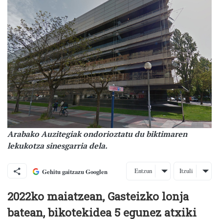
Arabako Auzitegiak ondorioztatu du biktimaren
lekukotza sinesgarria dela.
Entzun
Itzuli
Gehitu gaitzazu Googlen
2022ko maiatzean, Gasteizko lonja
batean, bikotekidea 5 egunez atxiki