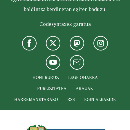
baldintza berdinetan egiten baduzu.
Codesyntaxek garatua
HONI BURUZ
LEGE OHARRA
PUBLIZITATEA
ARAUAK
HARREMANETARAKO
RSS
EGIN ALEAKIDE