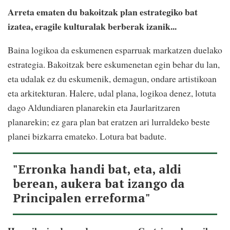
Arreta ematen du bakoitzak plan estrategiko bat
izatea, eragile kulturalak berberak izanik...
Baina logikoa da eskumenen esparruak markatzen duelako
estrategia. Bakoitzak bere eskumenetan egin behar du lan,
eta udalak ez du eskumenik, demagun, ondare artistikoan
eta arkitekturan. Halere, udal plana, logikoa denez, lotuta
dago Aldundiaren planarekin eta Jaurlaritzaren
planarekin; ez gara plan bat eratzen ari lurraldeko beste
planei bizkarra emateko. Lotura bat badute.
"Erronka handi bat, eta, aldi
berean, aukera bat izango da
Principalen erreforma"