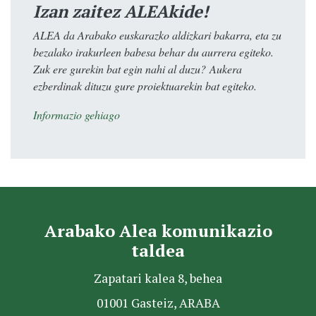
Izan zaitez ALEAkide!
ALEA da Arabako euskarazko aldizkari bakarra, eta zu
bezalako irakurleen babesa behar du aurrera egiteko.
Zuk ere gurekin bat egin nahi al duzu? Aukera
ezberdinak dituzu gure proiektuarekin bat egiteko.
Informazio gehiago
Arabako Alea komunikazio
taldea
Zapatari kalea 8, behea
01001 Gasteiz, ARABA