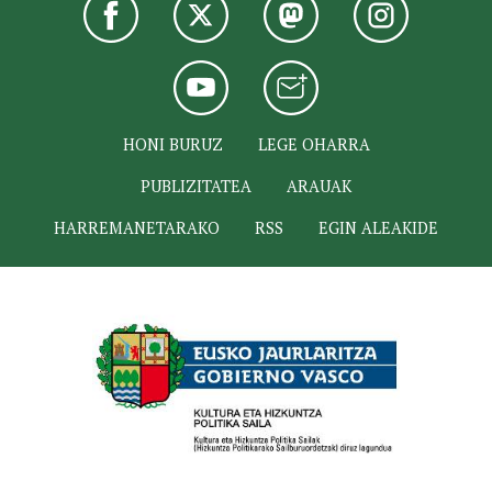
HONI BURUZ
LEGE OHARRA
PUBLIZITATEA
ARAUAK
HARREMANETARAKO
RSS
EGIN ALEAKIDE