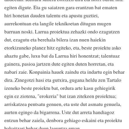
egiten digute. Eta gu saiatzen gara erantzun bat ematen
hiri honetan dauden talentu eta apustu guztiei,
aurrekontuan eta langile teknikoetan ditugun mugen
barruan noski. Larrua proiektua zehazki ondo ezagutzen
dut, ezagutu eta berehala bilera izan nuen haiekin
etorkizuneko planez hitz egiteko, eta, beste proiektu asko
ahaztu gabe, luxu bat da Larrua hiri honentzat; talentuaz
gainera, pasioa jartzen dute egiten duten horretan, eta
nabari zaie. Konpainia hauek zaindu eta indartu egin behar
dira. Zinegotzi hasi eta gutxira, gugana heldu zen Tartalo
izeneko beste proiektu bat, ordura arte kasu gehiegirik
egin ez ziotena, "erokeria" bat izan zitekeen proiektua;
arriskatzea pentsatu genuen, eta uste dut asmatu genuela,
aurten egingo da bigarrena. Uste dut arreta handiagoz
entzun behar zaiela, denbora gehiago eskaini eta proiektu
bakoitzari behar duen laguntza eman.