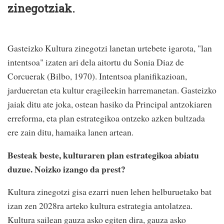
zinegotziak.
Gasteizko Kultura zinegotzi lanetan urtebete igarota, "lan
intentsoa" izaten ari dela aitortu du Sonia Diaz de
Corcuerak (Bilbo, 1970). Intentsoa planifikazioan,
jardueretan eta kultur eragileekin harremanetan. Gasteizko
jaiak ditu ate joka, ostean hasiko da Principal antzokiaren
erreforma, eta plan estrategikoa ontzeko azken bultzada
ere zain ditu, hamaika lanen artean.
Besteak beste, kulturaren plan estrategikoa abiatu
duzue. Noizko izango da prest?
Kultura zinegotzi gisa ezarri nuen lehen helburuetako bat
izan zen 2028ra arteko kultura estrategia antolatzea.
Kultura sailean gauza asko egiten dira, gauza asko