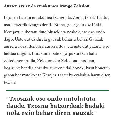
Aurten ere ez da emakumea izango Zeledon...
Egunen batean emakumea izango da. Zergatik ez? Ez dut
uste arazorik izango denik. Baina, gaur gaurkoz Iñaki
Kerejazu aukeratu dute blusek eta neskek, eta oso ondo
dago. Uste dut ez direla gauzak behartu behar. Gauzak
aurrera doaz, denbora aurrera doa, eta uste dut gizarte oso
heldua dugula. Emakume batek gorpuztu izan balu
Zeledonen irudia, Zeledon edo Zeledona moduan,
begirune handiz hartuko zukeen udal honek, kasu honetan
gizon bat izateko eta Kerejazu izateko erabakia hartu duen
bezala.
"Txosnak oso ondo antolatuta
daude. Txosna batzordeak badaki
nola egin behar diren gauzak"