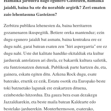
Hamaika jarduera dago egunero Gasteizen, hamaika
jaialdi, baina ba ote du norabide argirik? Zeri ematen
zaio lehentasuna Gasteizen?
Zerbitzu publikoa lehenesten da, baina herritarren
gozamenaren ikuspegitik. Betiere oreka mantenduz; ezin
dugu egunero jaialdi bat asmatu, baina kontrakoa ere ez
dugu nahi, garai batean esaten zen "hiri aspergarria" ere ez
dugu nahi. Uste dut kalitate handiko ekitaldiak eta kultur
jarduerak antolatzen ari direla, ez bakarrik kultura sailetik,
eta funtzionatzen dutenak. Publikoak parte hartzen du, eta,
gainera, eskatu egiten ditu. Azkena Rock dugu, esate
baterako, etxetik ez ezik, Estatu osotik eta Europako beste
toki batzuetako lagunak ere erakartzen dituena,
ezinbesteko hitzordua. Eta gauza bera esan dezakegu
Jazzaldiarekin, eta beste maila batean Kaldearte edo
bestelako jarduerekin. Monterhermoson, esaterako,