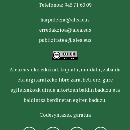
Telefonoa: 945 71 60 09
harpidetza@alea.eus
erredakzioa@alea.eus
publizitatea@alea.eus
Alea.eus-eko edukiak kopiatu, moldatu, zabaldu
eta argitaratzeko libre zara, beti ere, gure
egiletzakoak direla aitortzen baldin baduzu eta
baldintza berdinetan egiten baduzu.
Codesyntaxek garatua