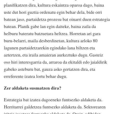
planifikatzen dira, kultura eskaintza oparoa dago, baina
uste dut hori guztia ordenatu egin behar dela, bide orri
batean jaso, partaidetza prozesu bat oinarri duen estrategia
batean. Planik gabe lan egin daiteke, baina zaila da
helburu bateratu batzuetara heltzea. Horretan ari gara
buru-belarri, maila desberdinetan, kultura arloko 80
lagunen partaidetzarekin egindako lana biltzen eta
aztertzen, eta iraila amaieran aurkeztuko dugu. Gasteiz
oso hiri interesgarria da, arraroa da ekitaldi edo jaialdirik
gabeko asteburu bat, gauza asko gertatzen dira, eta
erreferente izatea lortu behar dugu.
Zer aldaketa susmatzen dira?
Estrategia bat izatea dagoeneko funtsezko aldaketa da.
Herritarrei galdetzea funtsezko aldaketa da. Sektorearen
iritzia jasotzea funtsezko aldaketa da. Orain, adibidez,