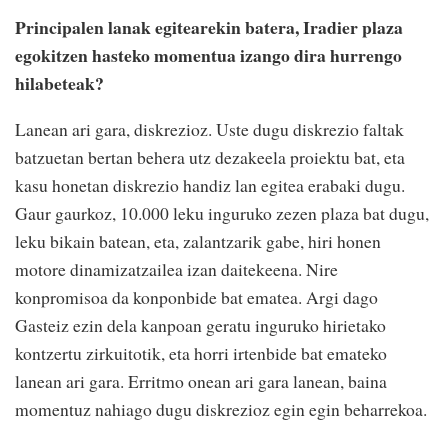
Principalen lanak egitearekin batera, Iradier plaza
egokitzen hasteko momentua izango dira hurrengo
hilabeteak?
Lanean ari gara, diskrezioz. Uste dugu diskrezio faltak
batzuetan bertan behera utz dezakeela proiektu bat, eta
kasu honetan diskrezio handiz lan egitea erabaki dugu.
Gaur gaurkoz, 10.000 leku inguruko zezen plaza bat dugu,
leku bikain batean, eta, zalantzarik gabe, hiri honen
motore dinamizatzailea izan daitekeena. Nire
konpromisoa da konponbide bat ematea. Argi dago
Gasteiz ezin dela kanpoan geratu inguruko hirietako
kontzertu zirkuitotik, eta horri irtenbide bat emateko
lanean ari gara. Erritmo onean ari gara lanean, baina
momentuz nahiago dugu diskrezioz egin egin beharrekoa.