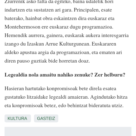
Ziurrenik asko falta da egiteko, baina udaletik hori
indartzen eta sustatzen ari gara. Principalen, esate
baterako, hainbat obra eskaintzen dira euskaraz eta
Montehermoson ere euskaraz dugu programazioa.
Hemendik aurrera, gainera, euskarak aukera interesgarria
izango du Izaskun Arrue Kulturgunean. Euskararen
aldeko apustua argia da programazioan, eta ematen ari
diren pauso guztiak bide horretan doaz.
Legealdia nola amaitu nahiko zenuke? Zer helburu?
Hasieran hartutako konpromisoak bete direla esatea
gustatuko litzaidake legealdi amaieran. Agindutako hitza
eta konpromisoak betez, edo behintzat bideratuta utziz.
KULTURA
GASTEIZ