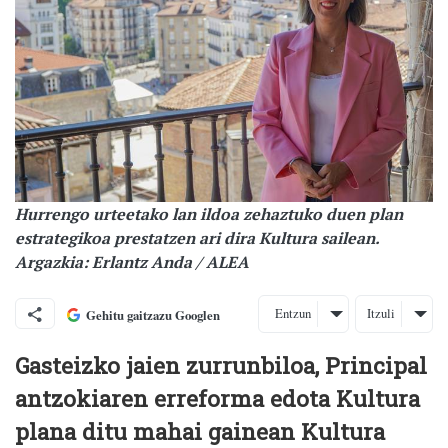
Hurrengo urteetako lan ildoa zehaztuko duen plan
estrategikoa prestatzen ari dira Kultura sailean.
Argazkia: Erlantz Anda / ALEA
Entzun
Itzuli
Gehitu gaitzazu Googlen
Gasteizko jaien zurrunbiloa, Principal
antzokiaren erreforma edota Kultura
plana ditu mahai gainean Kultura