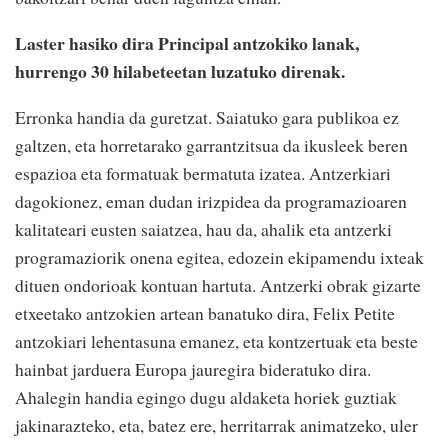
Laster hasiko dira Principal antzokiko lanak,
hurrengo 30 hilabeteetan luzatuko direnak.
Erronka handia da guretzat. Saiatuko gara publikoa ez
galtzen, eta horretarako garrantzitsua da ikusleek beren
espazioa eta formatuak bermatuta izatea. Antzerkiari
dagokionez, eman dudan irizpidea da programazioaren
kalitateari eusten saiatzea, hau da, ahalik eta antzerki
programaziorik onena egitea, edozein ekipamendu ixteak
dituen ondorioak kontuan hartuta. Antzerki obrak gizarte
etxeetako antzokien artean banatuko dira, Felix Petite
antzokiari lehentasuna emanez, eta kontzertuak eta beste
hainbat jarduera Europa jauregira bideratuko dira.
Ahalegin handia egingo dugu aldaketa horiek guztiak
jakinarazteko, eta, batez ere, herritarrak animatzeko, uler