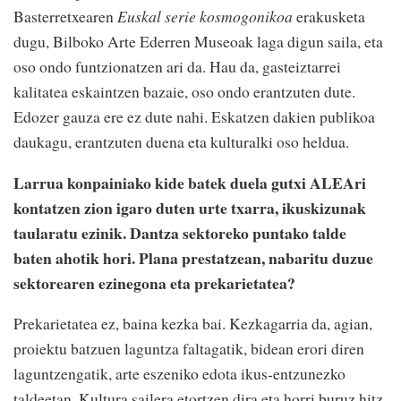
Basterretxearen
Euskal serie kosmogonikoa
erakusketa
dugu, Bilboko Arte Ederren Museoak laga digun saila, eta
oso ondo funtzionatzen ari da. Hau da, gasteiztarrei
kalitatea eskaintzen bazaie, oso ondo erantzuten dute.
Edozer gauza ere ez dute nahi. Eskatzen dakien publikoa
daukagu, erantzuten duena eta kulturalki oso heldua.
Larrua konpainiako kide batek duela gutxi ALEAri
kontatzen zion igaro duten urte txarra, ikuskizunak
taularatu ezinik. Dantza sektoreko puntako talde
baten ahotik hori. Plana prestatzean, nabaritu duzue
sektorearen ezinegona eta prekarietatea?
Prekarietatea ez, baina kezka bai. Kezkagarria da, agian,
proiektu batzuen laguntza faltagatik, bidean erori diren
laguntzengatik, arte eszeniko edota ikus-entzunezko
taldeetan. Kultura sailera etortzen dira eta horri buruz hitz