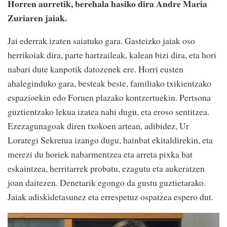
Horren aurretik, berehala hasiko dira Andre Maria
Zuriaren jaiak.
Jai ederrak izaten saiatuko gara. Gasteizko jaiak oso
herrikoiak dira, parte hartzaileak, kalean bizi dira, eta hori
nabari dute kanpotik datozenek ere. Horri eusten
ahaleginduko gara, besteak beste, familiako txikientzako
espazioekin edo Foruen plazako kontzertuekin. Pertsona
guztientzako lekua izatea nahi dugu, eta eroso sentitzea.
Ezezagunagoak diren txokoen artean, adibidez, Ur
Lorategi Sekretua izango dugu, hainbat ekitaldirekin, eta
merezi du horiek nabarmentzea eta arreta pixka bat
eskaintzea, herritarrek probatu, ezagutu eta aukeratzen
joan daitezen. Denetarik egongo da gustu guztietarako.
Jaiak adiskidetasunez eta errespetuz ospatzea espero dut.