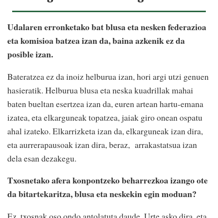
Udalaren erronketako bat blusa eta nesken federazioa
eta komisioa batzea izan da, baina azkenik ez da
posible izan.
Bateratzea ez da inoiz helburua izan, hori argi utzi genuen
hasieratik. Helburua blusa eta neska kuadrillak mahai
baten bueltan esertzea izan da, euren artean hartu-emana
izatea, eta elkarguneak topatzea, jaiak giro onean ospatu
ahal izateko. Elkarrizketa izan da, elkarguneak izan dira,
eta aurrerapausoak izan dira, beraz,
arrakastatsua izan
dela esan dezakegu.
Txosnetako afera konpontzeko beharrezkoa izango ote
da bitartekaritza, blusa eta neskekin egin moduan?
Ez, txosnak oso ondo antolatuta daude. Urte asko dira, eta