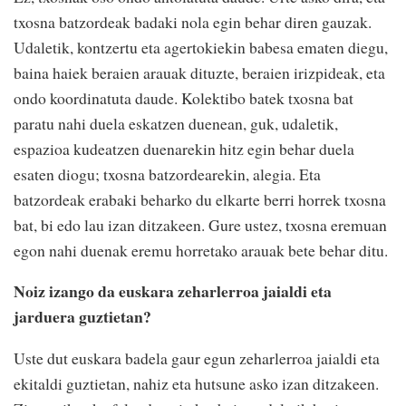
txosna batzordeak badaki nola egin behar diren gauzak.
Udaletik, kontzertu eta agertokiekin babesa ematen diegu,
baina haiek beraien arauak dituzte, beraien irizpideak, eta
ondo koordinatuta daude. Kolektibo batek txosna bat
paratu nahi duela eskatzen duenean, guk, udaletik,
espazioa kudeatzen duenarekin hitz egin behar duela
esaten diogu; txosna batzordearekin, alegia. Eta
batzordeak erabaki beharko du elkarte berri horrek txosna
bat, bi edo lau izan ditzakeen. Gure ustez, txosna eremuan
egon nahi duenak eremu horretako arauak bete behar ditu.
Noiz izango da euskara zeharlerroa jaialdi eta
jarduera guztietan?
Uste dut euskara badela gaur egun zeharlerroa jaialdi eta
ekitaldi guztietan, nahiz eta hutsune asko izan ditzakeen.