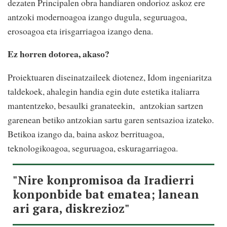
dezaten Principalen obra handiaren ondorioz askoz ere
antzoki modernoagoa izango dugula, seguruagoa,
erosoagoa eta irisgarriagoa izango dena.
Ez horren dotorea, akaso?
Proiektuaren diseinatzaileek diotenez, Idom ingeniaritza
taldekoek, ahalegin handia egin dute estetika italiarra
mantentzeko, besaulki granateekin,
antzokian sartzen
garenean betiko antzokian sartu garen sentsazioa izateko.
Betikoa izango da, baina askoz berrituagoa,
teknologikoagoa, seguruagoa, eskuragarriagoa.
"Nire konpromisoa da Iradierri
konponbide bat ematea; lanean
ari gara, diskrezioz"