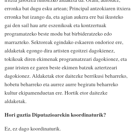
erronka bat dugu esku artean; Principal antzokiaren itxiera
erronka bat izango da, eta agian aukera ere bai ikusteko
gai den sail hau arte eszenikoak eta kontzertuak
programatzeko beste modu bat birbideratzeko edo
marrazteko. Sektoreak egindako eskaeren ondorioz ere,
aldaketak egongo dira artisten egoitzei dagokienez,
tokikoak diren ekimenak programatzeari dagokionez, eta
gaur iristen ez garen beste ekimen batzuk aztertzeari
dagokionez. Aldaketak etor daitezke berrikusi beharreko,
hobetu beharreko eta aurrez aurre begiratu beharreko
kultur ekipamenduetan ere. Hortik etor daitezke
aldaketak.
Hori guztia Diputazioarekin koordinaturik?
Ez, ez dago koordinaturik.