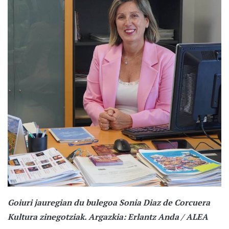
Goiuri jauregian du bulegoa Sonia Diaz de Corcuera
Kultura zinegotziak. Argazkia: Erlantz Anda / ALEA