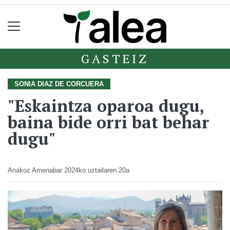
GASTEIZ
SONIA DIAZ DE CORCUERA
"Eskaintza oparoa dugu,
baina bide orri bat behar
dugu"
Anakoz Amenabar
2024ko uztailaren 20a