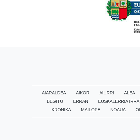
AIARALDEA
AIKOR
AIURRI
ALEA
BEGITU
ERRAN
EUSKALERRIA IRRA
KRONIKA
MAILOPE
NOAUA
O