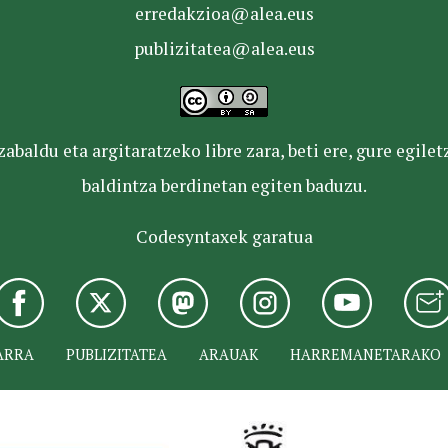
erredakzioa@alea.eus
publizitatea@alea.eus
baldu eta argitaratzeko libre zara, beti ere, gure egile
baldintza berdinetan egiten baduzu.
Codesyntaxek garatua
ARRA
PUBLIZITATEA
ARAUAK
HARREMANETARAKO