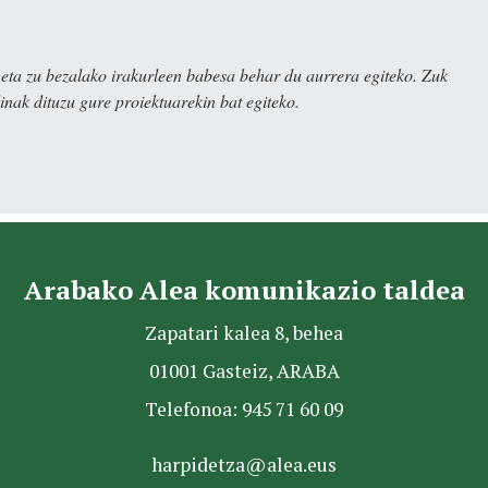
ta zu bezalako irakurleen babesa behar du aurrera egiteko. Zuk
nak dituzu gure proiektuarekin bat egiteko.
Arabako Alea komunikazio taldea
Zapatari kalea 8, behea
01001 Gasteiz, ARABA
Telefonoa: 945 71 60 09
harpidetza@alea.eus