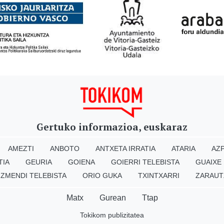
Gertuko informazioa, euskaraz
AMEZTI
ANBOTO
ANTXETA IRRATIA
ATARIA
AZP
TIA
GEURIA
GOIENA
GOIERRI TELEBISTA
GUAIXE
IZMENDI TELEBISTA
ORIO GUKA
TXINTXARRI
ZARAUT
Matx
Gurean
Ttap
Tokikom publizitatea