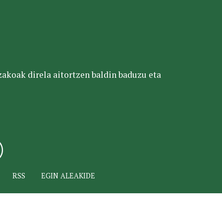
tzakoak direla aitortzen baldin baduzu eta
RSS
EGIN ALEAKIDE