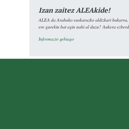
Izan zaitez ALEAkide!
ALEA da Arabako euskarazko aldizkari bakarra, e
ere gurekin bat egin nahi al duzu? Aukera ezberdi
Informazio gehiago