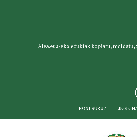
Alea.eus-eko edukiak kopiatu, moldatu, za
HONI BURUZ
LEGE OH