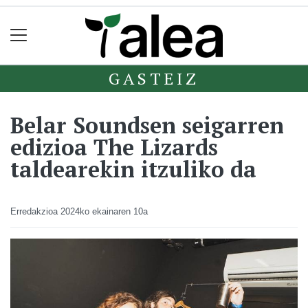
GASTEIZ
Belar Soundsen seigarren
edizioa The Lizards
taldearekin itzuliko da
Erredakzioa
2024ko ekainaren 10a