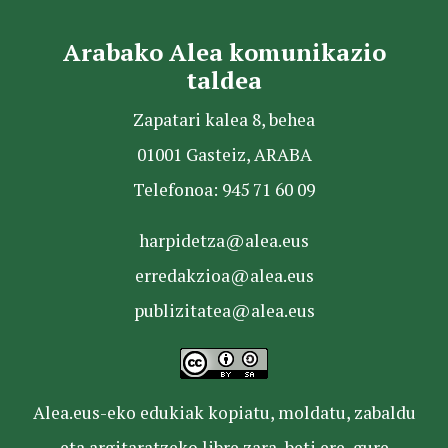
Arabako Alea komunikazio
taldea
Zapatari kalea 8, behea
01001 Gasteiz, ARABA
Telefonoa: 945 71 60 09
harpidetza@alea.eus
erredakzioa@alea.eus
publizitatea@alea.eus
Alea.eus-eko edukiak kopiatu, moldatu, zabaldu
eta argitaratzeko libre zara, beti ere, gure