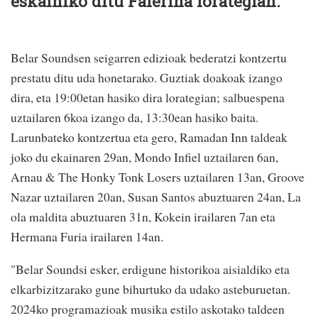
eskainiko ditu Falerina lorategian.
Belar Soundsen seigarren edizioak bederatzi kontzertu
prestatu ditu uda honetarako. Guztiak doakoak izango
dira, eta 19:00etan hasiko dira lorategian; salbuespena
uztailaren 6koa izango da, 13:30ean hasiko baita.
Larunbateko kontzertua eta gero, Ramadan Inn taldeak
joko du ekainaren 29an, Mondo Infiel uztailaren 6an,
Arnau & The Honky Tonk Losers uztailaren 13an, Groove
Nazar uztailaren 20an, Susan Santos abuztuaren 24an, La
ola maldita abuztuaren 31n, Kokein irailaren 7an eta
Hermana Furia irailaren 14an.
"Belar Soundsi esker, erdigune historikoa aisialdiko eta
elkarbizitzarako gune bihurtuko da udako asteburuetan.
2024ko programazioak musika estilo askotako taldeen