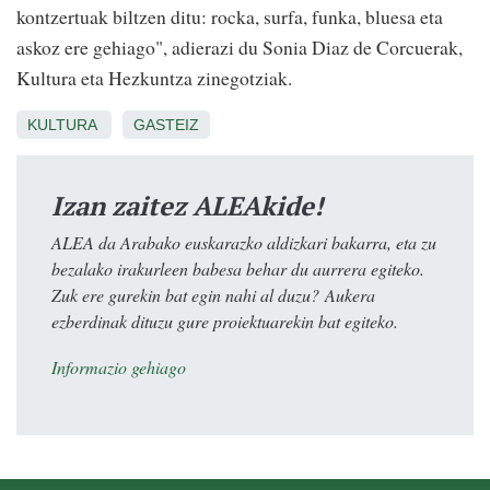
kontzertuak biltzen ditu: rocka, surfa, funka, bluesa eta
askoz ere gehiago", adierazi du Sonia Diaz de Corcuerak,
Kultura eta Hezkuntza zinegotziak.
KULTURA
GASTEIZ
Izan zaitez ALEAkide!
ALEA da Arabako euskarazko aldizkari bakarra, eta zu
bezalako irakurleen babesa behar du aurrera egiteko.
Zuk ere gurekin bat egin nahi al duzu? Aukera
ezberdinak dituzu gure proiektuarekin bat egiteko.
Informazio gehiago