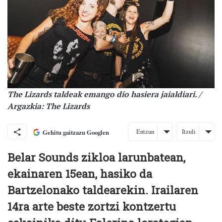
The Lizards taldeak emango dio hasiera jaialdiari. /
Argazkia: The Lizards
Entzun
Itzuli
Gehitu gaitzazu Googlen
Belar Sounds zikloa larunbatean,
ekainaren 15ean, hasiko da
Bartzelonako taldearekin. Irailaren
14ra arte beste zortzi kontzertu