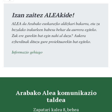
Izan zaitez ALEAkide!
ALEA da Arabako euskarazko aldizkari bakarra, eta zu
bezalako irakurleen babesa behar du aurrera egiteko.
Zuk ere gurekin bat egin nahi al duzu? Aukera
ezberdinak dituzu gure proiektuarekin bat egiteko.
Informazio gehiago
Arabako Alea komunikazio
taldea
Zapatari kalea 8, behea