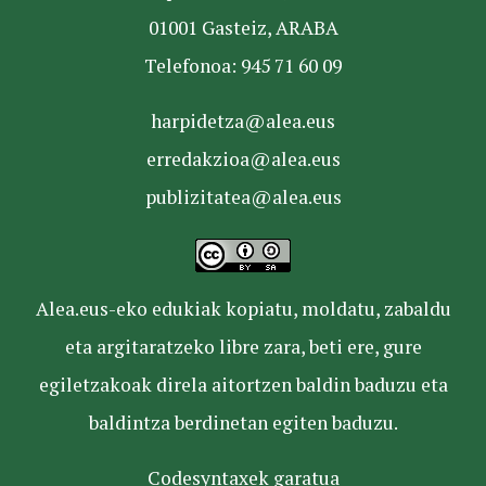
01001 Gasteiz, ARABA
Telefonoa: 945 71 60 09
harpidetza@alea.eus
erredakzioa@alea.eus
publizitatea@alea.eus
Alea.eus-eko edukiak kopiatu, moldatu, zabaldu
eta argitaratzeko libre zara, beti ere, gure
egiletzakoak direla aitortzen baldin baduzu eta
baldintza berdinetan egiten baduzu.
Codesyntaxek garatua