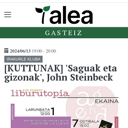
GASTEIZ
2024/06/13
19:00 - 20:00
IRAKURLE KLUBA
[KUTTUNAK] 'Saguak eta
gizonak', John Steinbeck