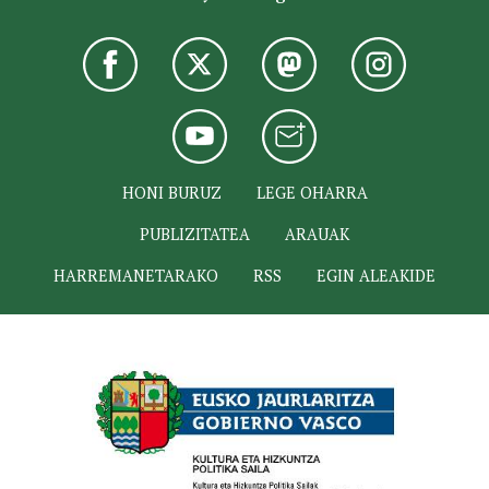
HONI BURUZ
LEGE OHARRA
PUBLIZITATEA
ARAUAK
HARREMANETARAKO
RSS
EGIN ALEAKIDE