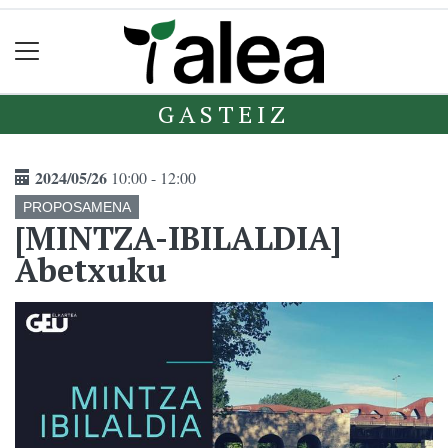
GASTEIZ
2024/05/26
10:00 - 12:00
PROPOSAMENA
[MINTZA-IBILALDIA]
Abetxuku