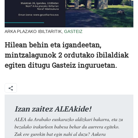
ARKA PLAZAKO IBILTARITIK,
GASTEIZ
Hilean behin eta igandeetan,
mintzalagunok 2 ordutako ibilaldiak
egiten ditugu Gasteiz inguruetan.
Izan zaitez ALEAkide!
ALEA da Arabako euskarazko aldizkari bakarra, eta zu
bezalako irakurleen babesa behar du aurrera egiteko.
Zuk ere gurekin bat egin nahi al duzu? Aukera