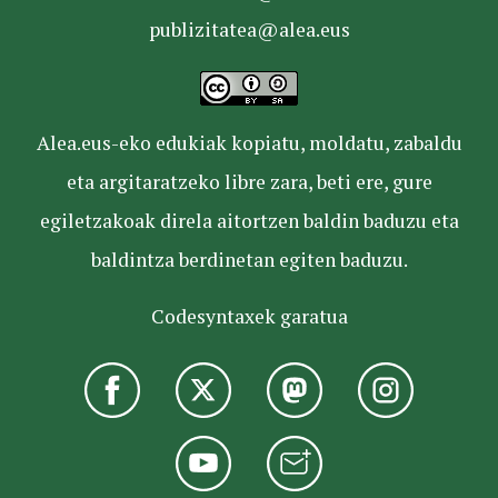
publizitatea@alea.eus
Alea.eus-eko edukiak kopiatu, moldatu, zabaldu
eta argitaratzeko libre zara, beti ere, gure
egiletzakoak direla aitortzen baldin baduzu eta
baldintza berdinetan egiten baduzu.
Codesyntaxek garatua