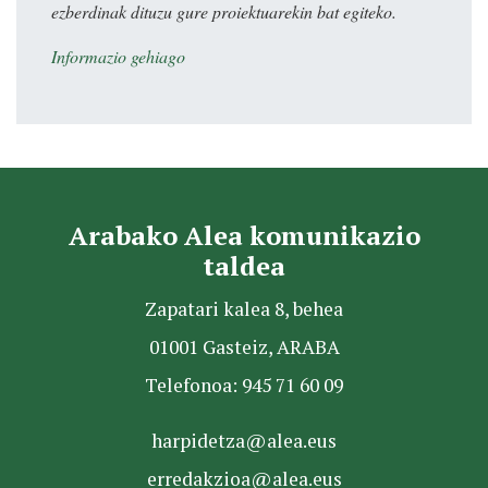
ezberdinak dituzu gure proiektuarekin bat egiteko.
Informazio gehiago
Arabako Alea komunikazio
taldea
Zapatari kalea 8, behea
01001 Gasteiz, ARABA
Telefonoa: 945 71 60 09
harpidetza@alea.eus
erredakzioa@alea.eus