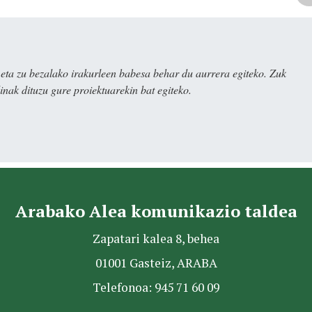
ta zu bezalako irakurleen babesa behar du aurrera egiteko. Zuk
nak dituzu gure proiektuarekin bat egiteko.
Arabako Alea komunikazio taldea
Zapatari kalea 8, behea
01001 Gasteiz, ARABA
Telefonoa: 945 71 60 09