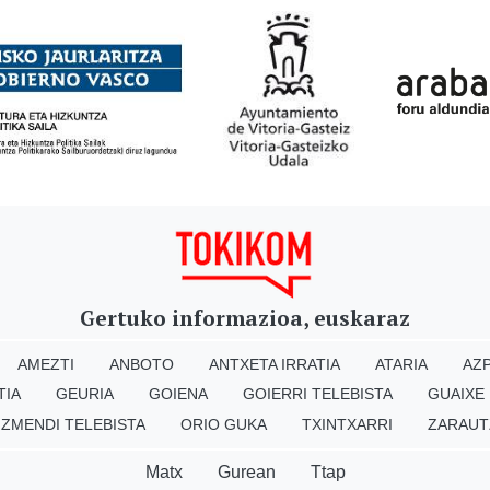
Gertuko informazioa, euskaraz
AMEZTI
ANBOTO
ANTXETA IRRATIA
ATARIA
AZP
TIA
GEURIA
GOIENA
GOIERRI TELEBISTA
GUAIXE
IZMENDI TELEBISTA
ORIO GUKA
TXINTXARRI
ZARAUT
Matx
Gurean
Ttap