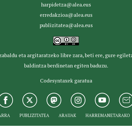
harpidetza@alea.eus
erredakzioa@alea.eus
publizitatea@alea.eus
baldu eta argitaratzeko libre zara, beti ere, gure egile
baldintza berdinetan egiten baduzu.
Codesyntaxek garatua
ARRA
PUBLIZITATEA
ARAUAK
HARREMANETARAKO