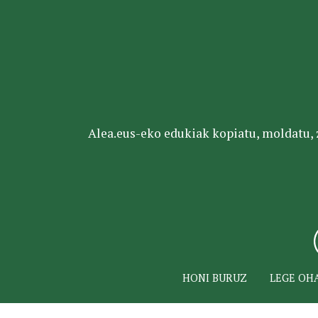
Alea.eus-eko edukiak kopiatu, moldatu, za
HONI BURUZ
LEGE OH