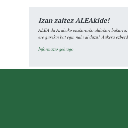
Izan zaitez ALEAkide!
ALEA da Arabako euskarazko aldizkari bakarra, e
ere gurekin bat egin nahi al duzu? Aukera ezberdi
Informazio gehiago