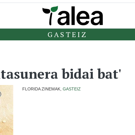
GASTEIZ
tasunera bidai bat'
FLORIDA ZINEMAK,
GASTEIZ