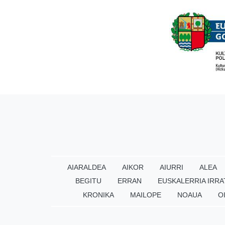
AIARALDEA
AIKOR
AIURRI
ALEA
BEGITU
ERRAN
EUSKALERRIA IRRA
KRONIKA
MAILOPE
NOAUA
O