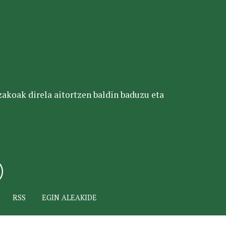
tzakoak direla aitortzen baldin baduzu eta
RSS
EGIN ALEAKIDE