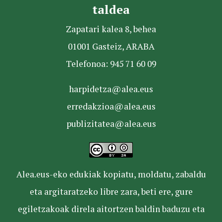
taldea
Zapatari kalea 8, behea
01001 Gasteiz, ARABA
Telefonoa: 945 71 60 09
harpidetza@alea.eus
erredakzioa@alea.eus
publizitatea@alea.eus
Alea.eus-eko edukiak kopiatu, moldatu, zabaldu
eta argitaratzeko libre zara, beti ere, gure
egiletzakoak direla aitortzen baldin baduzu eta