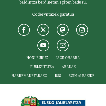
baldintza berdinetan egiten baduzu.
Codesyntaxek garatua
HONI BURUZ
LEGE OHARRA
PUBLIZITATEA
ARAUAK
HARREMANETARAKO
RSS
EGIN ALEAKIDE