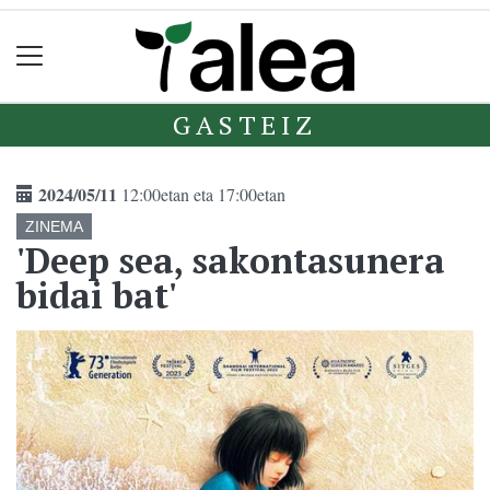
GASTEIZ
2024/05/11
12:00etan eta 17:00etan
ZINEMA
'Deep sea, sakontasunera
bidai bat'