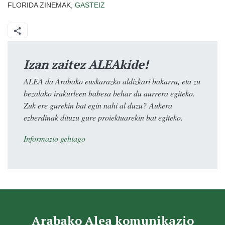
FLORIDA ZINEMAK,
GASTEIZ
Izan zaitez ALEAkide!
ALEA da Arabako euskarazko aldizkari bakarra, eta zu
bezalako irakurleen babesa behar du aurrera egiteko.
Zuk ere gurekin bat egin nahi al duzu? Aukera
ezberdinak dituzu gure proiektuarekin bat egiteko.
Informazio gehiago
Arabako Alea komunikazio