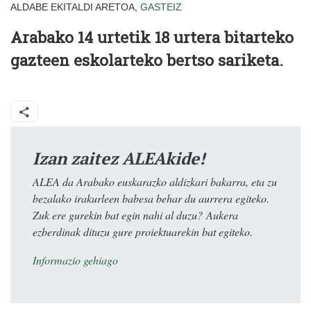
ALDABE EKITALDI ARETOA,
GASTEIZ
Arabako 14 urtetik 18 urtera bitarteko
gazteen eskolarteko bertso sariketa.
Izan zaitez ALEAkide!
ALEA da Arabako euskarazko aldizkari bakarra, eta zu
bezalako irakurleen babesa behar du aurrera egiteko.
Zuk ere gurekin bat egin nahi al duzu? Aukera
ezberdinak dituzu gure proiektuarekin bat egiteko.
Informazio gehiago