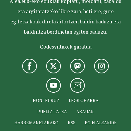
Alea.eus-eko edukiak kopiatu, moldatu, zabaldu
eta argitaratzeko libre zara, beti ere, gure
egiletzakoak direla aitortzen baldin baduzu eta
baldintza berdinetan egiten baduzu.
Codesyntaxek garatua
HONI BURUZ
LEGE OHARRA
PUBLIZITATEA
ARAUAK
HARREMANETARAKO
RSS
EGIN ALEAKIDE