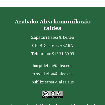
Arabako Alea komunikazio
taldea
Zapatari kalea 8, behea
01001 Gasteiz, ARABA
Telefonoa: 945 71 60 09
harpidetza@alea.eus
erredakzioa@alea.eus
publizitatea@alea.eus