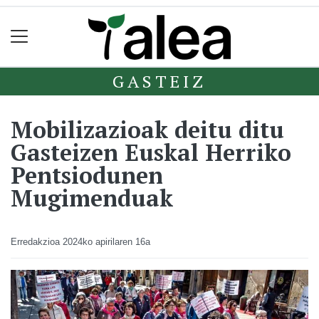
GASTEIZ
Mobilizazioak deitu ditu
Gasteizen Euskal Herriko
Pentsiodunen
Mugimenduak
Erredakzioa
2024ko apirilaren 16a