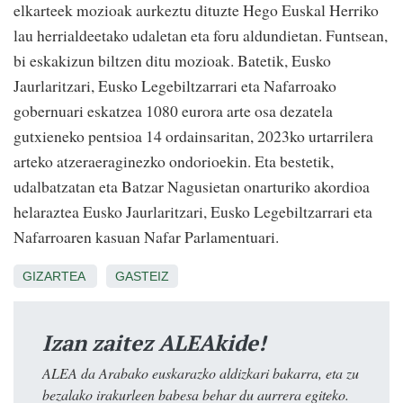
elkarteek mozioak aurkeztu dituzte Hego Euskal Herriko
lau herrialdeetako udaletan eta foru aldundietan. Funtsean,
bi eskakizun biltzen ditu mozioak. Batetik, Eusko
Jaurlaritzari, Eusko Legebiltzarrari eta Nafarroako
gobernuari eskatzea 1080 eurora arte osa dezatela
gutxieneko pentsioa 14 ordainsaritan, 2023ko urtarrilera
arteko atzeraeraginezko ondorioekin. Eta bestetik,
udalbatzatan eta Batzar Nagusietan onarturiko akordioa
helaraztea Eusko Jaurlaritzari, Eusko Legebiltzarrari eta
Nafarroaren kasuan Nafar Parlamentuari.
GIZARTEA
GASTEIZ
Izan zaitez ALEAkide!
ALEA da Arabako euskarazko aldizkari bakarra, eta zu
bezalako irakurleen babesa behar du aurrera egiteko.