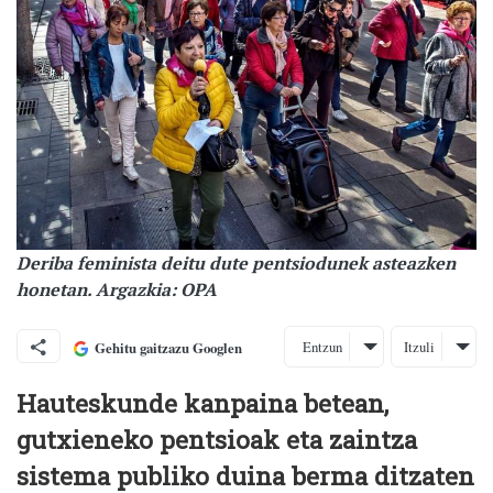
Deriba feminista deitu dute pentsiodunek asteazken
honetan. Argazkia: OPA
Entzun
Itzuli
Gehitu gaitzazu Googlen
Hauteskunde kanpaina betean,
gutxieneko pentsioak eta zaintza
sistema publiko duina berma ditzaten