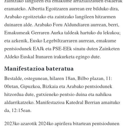
zaintzako langileen eta emakume arrazializatuen eskaerak
eramateko. Albertia Egoitzaren aurrean ere bilduko dira,
Arabako egoitzetako eta zaintzako langileen hitzarmen
duinaren alde. Arabako Foru Aldundiaren aurrean, berri,
Emakumeak Gerraren Aurka taldeak hartuko du lekukoa;
eta azkenik, Eusko Legebiltzarraren aurrean, emakume
pentsiodunek EAJk eta PSE-EEk sinatu duten Zainketen
Aldeko Euskal Itunaren irakurketa egingo dute.
Manifestazioa bateratua
Bestalde, ostegunean, hilaren 18an, Bilbo plazan, 11:
00etan, Gipuzkoa, Bizkaia eta Arabako pentsiodunek
hitzordua dute, gutxieneko pentsio duina eta nahikoa
aldarrikatzeko. Manifestazioa Katedral Berrian amaituko
da, 12:15ean.
2023ko azarotik 2024ko apirilera bitartean pentsiodunen