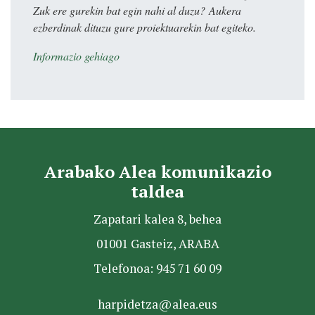
Zuk ere gurekin bat egin nahi al duzu? Aukera
ezberdinak dituzu gure proiektuarekin bat egiteko.
Informazio gehiago
Arabako Alea komunikazio
taldea
Zapatari kalea 8, behea
01001 Gasteiz, ARABA
Telefonoa: 945 71 60 09
harpidetza@alea.eus