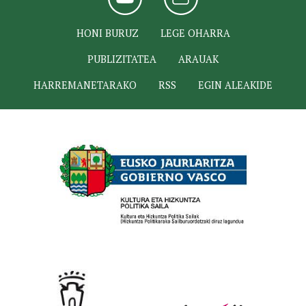
HONI BURUZ
LEGE OHARRA
PUBLIZITATEA
ARAUAK
HARREMANETARAKO
RSS
EGIN ALEAKIDE