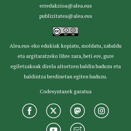
erredakzioa@alea.eus
publizitatea@alea.eus
Alea.eus-eko edukiak kopiatu, moldatu, zabaldu
eta argitaratzeko libre zara, beti ere, gure
egiletzakoak direla aitortzen baldin baduzu eta
baldintza berdinetan egiten baduzu.
Codesyntaxek garatua