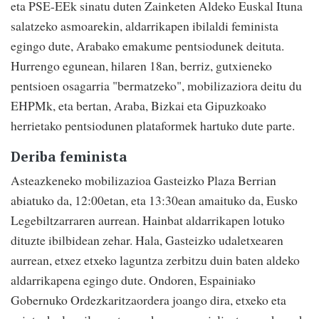
eta PSE-EEk sinatu duten Zainketen Aldeko Euskal Ituna
salatzeko asmoarekin, aldarrikapen ibilaldi feminista
egingo dute, Arabako emakume pentsiodunek deituta.
Hurrengo egunean, hilaren 18an, berriz, gutxieneko
pentsioen osagarria "bermatzeko", mobilizaziora deitu du
EHPMk, eta bertan, Araba, Bizkai eta Gipuzkoako
herrietako pentsiodunen plataformek hartuko dute parte.
Deriba feminista
Asteazkeneko mobilizazioa Gasteizko Plaza Berrian
abiatuko da, 12:00etan, eta 13:30ean amaituko da, Eusko
Legebiltzarraren aurrean. Hainbat aldarrikapen lotuko
dituzte ibilbidean zehar. Hala, Gasteizko udaletxearen
aurrean, etxez etxeko laguntza zerbitzu duin baten aldeko
aldarrikapena egingo dute. Ondoren, Espainiako
Gobernuko Ordezkaritzaordera joango dira, etxeko eta