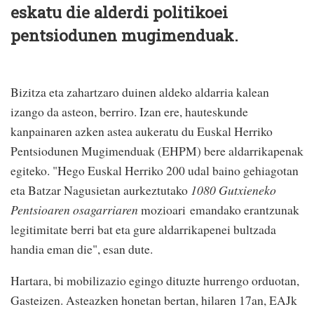
eskatu die alderdi politikoei
pentsiodunen mugimenduak.
Bizitza eta zahartzaro duinen aldeko aldarria kalean
izango da asteon, berriro. Izan ere, hauteskunde
kanpainaren azken astea aukeratu du Euskal Herriko
Pentsiodunen Mugimenduak (EHPM) bere aldarrikapenak
egiteko. "Hego Euskal Herriko 200 udal baino gehiagotan
eta Batzar Nagusietan aurkeztutako
1080 Gutxieneko
Pentsioaren osagarriaren
mozioari emandako erantzunak
legitimitate berri bat eta gure aldarrikapenei bultzada
handia eman die", esan dute.
Hartara, bi mobilizazio egingo dituzte hurrengo orduotan,
Gasteizen. Asteazken honetan bertan, hilaren 17an, EAJk