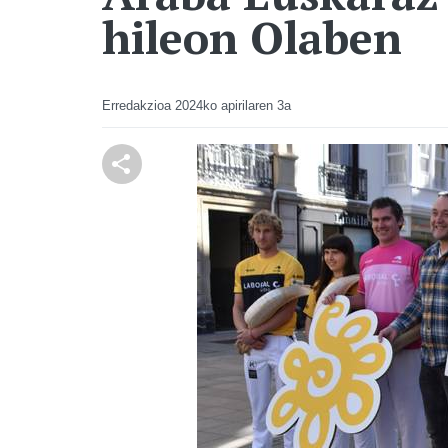
hileon Olaben
Erredakzioa
2024ko apirilaren 3a