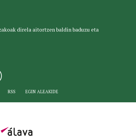
tzakoak direla aitortzen baldin baduzu eta
RSS
EGIN ALEAKIDE