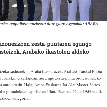
Series txapelketa aurkeztu dute gaur. Argazkia: ARABA
zonezkoen zesta-puntaren egungo
asteizek, Arabako ikastolen aldeko
itzeko xedearekin, Araba Euskarazek, Arabako Euskal Pilota
klubarekin elkarlanean, aurtengo zesta-punta profesionaleko
ia antolatu du. Hala, Araba Euskaraz Jai Alai Master Series
be pilotalekuan, apirilaren 13an, 19an eta 26an, 19:00etatik
ezkoen kategorian.