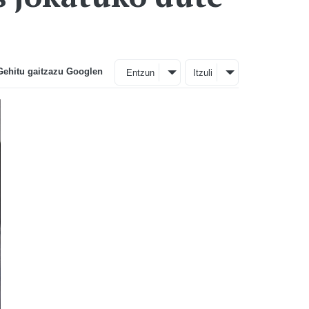
Gehitu gaitzazu Googlen
Entzun
Itzuli