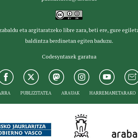
baldu eta argitaratzeko libre zara, beti ere, gure egile
baldintza berdinetan egiten baduzu.
Codesyntaxek garatua
ARRA
PUBLIZITATEA
ARAUAK
HARREMANETARAKO