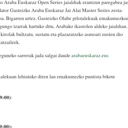
ako Araba Euskaraz Open Series jaialdiak erantzun paregabea ja
dator Gasteizko Araba Euskaraz Jai Alai Master Series zesta-
ioa. Bigarren urtez, Gasteizko Olabe pilotalekuak emakumezko
gungo izarrak hartuko ditu, Arabako ikastolen aldeko jaialdian.
 kirolak bultzatu, sustatu eta plazaratzeko asmoari eusten dio
atzaileek.
eguneko sarrerak jada salgai daude
arabaeuskaraz.eus
talekuan lehiatuko diren lau emakumezko puntista bikote
9:00)
:
9:00):