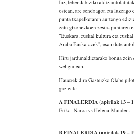
Iaz, lehendabiziko aldiz antolatut
ostean, are sendoagoa eta luzeago 
punta txapelketaren aurtengo ediz
zein gizonezkoen zesta- puntaren e
"Euskara, euskal kultura eta euskal
Araba Euskarazek", esan dute antol
Hiru jardunaldietarako bonua zein 
webgunean.
Hauexek dira Gasteizko Olabe pilo
gazteak:
A FINALERDIA (apirilak 13 – 1
Erika- Naroa vs Helena-Maialen.
B FINALERDIA (apirilak 19 – 1