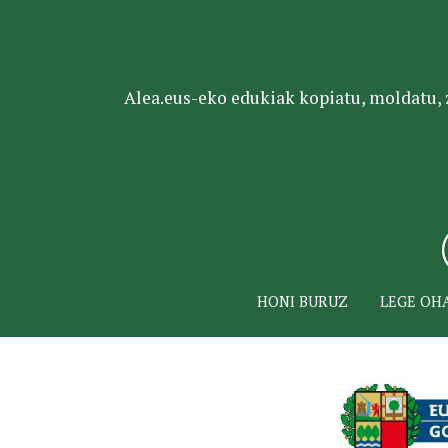
Alea.eus-eko edukiak kopiatu, moldatu, za
HONI BURUZ
LEGE OH