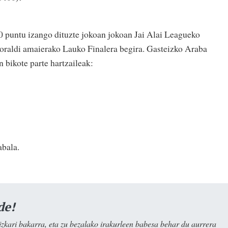
0 puntu izango dituzte jokoan jokoan Jai Alai Leagueko
oraldi amaierako Lauko Finalera begira. Gasteizko Araba
 bikote parte hartzaileak:
bala.
de!
kari bakarra, eta zu bezalako irakurleen babesa behar du aurrera