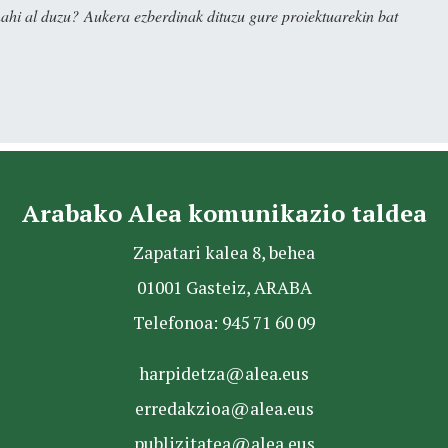
nahi al duzu? Aukera ezberdinak dituzu gure proiektuarekin bat
Arabako Alea komunikazio taldea
Zapatari kalea 8, behea
01001 Gasteiz, ARABA
Telefonoa: 945 71 60 09
harpidetza@alea.eus
erredakzioa@alea.eus
publizitatea@alea.eus