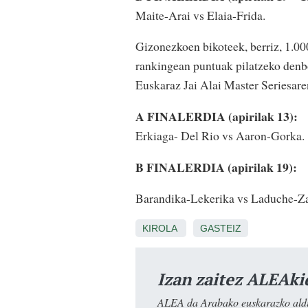
Maite-Arai vs Elaia-Frida.
Gizonezkoen bikoteek, berriz, 1.00
rankingean puntuak pilatzeko denb
Euskaraz Jai Alai Master Seriesaren
A FINALERDIA (apirilak 13):
Erkiaga- Del Rio vs Aaron-Gorka.
B FINALERDIA (apirilak 19):
Barandika-Lekerika vs Laduche-Za
KIROLA
GASTEIZ
Izan zaitez ALEAki
ALEA da Arabako euskarazko aldiz