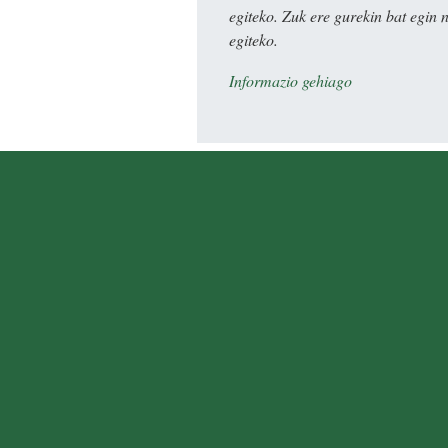
egiteko. Zuk ere gurekin bat egin 
egiteko.
Informazio gehiago