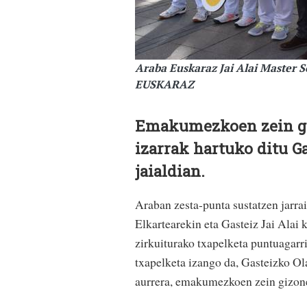
Araba Euskaraz Jai Alai Master 
EUSKARAZ
Emakumezkoen zein gi
izarrak hartuko ditu G
jaialdian.
Araban zesta-punta sustatzen jarra
Elkartearekin eta Gasteiz Jai Alai 
zirkuiturako txapelketa puntuagarr
txapelketa izango da, Gasteizko Ola
aurrera, emakumezkoen zein gizon