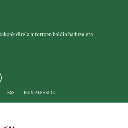
tzakoak direla aitortzen baldin baduzu eta
RSS
EGIN ALEAKIDE