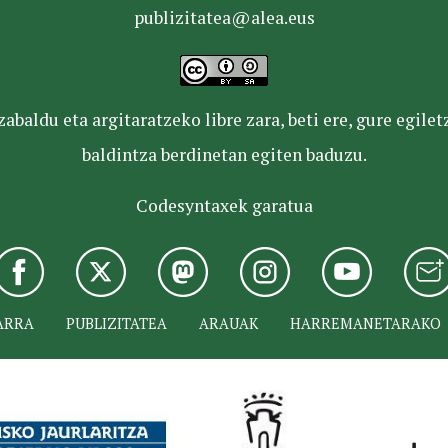
publizitatea@alea.eus
baldu eta argitaratzeko libre zara, beti ere, gure egile
baldintza berdinetan egiten baduzu.
Codesyntaxek garatua
ARRA
PUBLIZITATEA
ARAUAK
HARREMANETARAKO