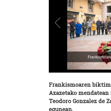
Frankismoaren biktim
Azazetako mendatean f
Teodoro Gonzalez de Za
egunean.