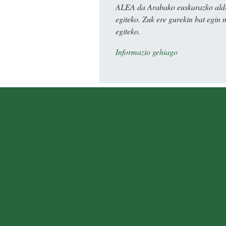
ALEA da Arabako euskarazko aldiz
egiteko. Zuk ere gurekin bat egin 
egiteko.
Informazio gehiago