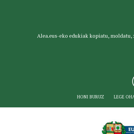
Alea.eus-eko edukiak kopiatu, moldatu, za
HONI BURUZ
LEGE OH