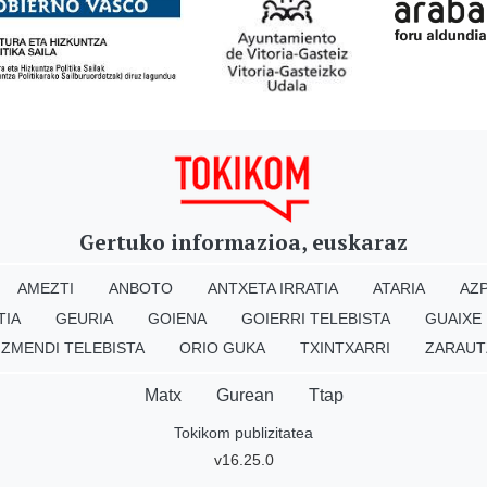
Gertuko informazioa, euskaraz
AMEZTI
ANBOTO
ANTXETA IRRATIA
ATARIA
AZP
TIA
GEURIA
GOIENA
GOIERRI TELEBISTA
GUAIXE
IZMENDI TELEBISTA
ORIO GUKA
TXINTXARRI
ZARAUT
Matx
Gurean
Ttap
Tokikom publizitatea
v16.25.0