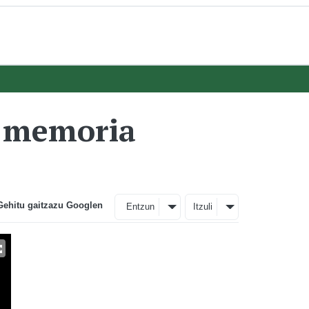
, memoria
Gehitu gaitzazu Googlen
Entzun
Itzuli