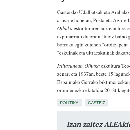
Gasteizko Udalbatzak eta Arabako
astearte honetan, Posta eta Agirr
Oihuka
eskulturaren aurrean lore-e
azpimarratu du orain "inoiz baino 
borroka egin zutenen "oroitzapena
"eskuinak eta ultraeskuinak dakart
Isiltasunean
Oihuka
eskultura Teod
zenari eta 1937an, beste 15 lagunek
Espainiako Gerrako biktimei eskain
oroimenezko ekitaldia 2018tik egit
POLITIKA
GASTEIZ
Izan zaitez ALEAki