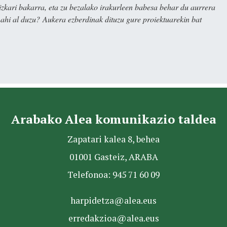
kari bakarra, eta zu bezalako irakurleen babesa behar du aurrera
nahi al duzu? Aukera ezberdinak dituzu gure proiektuarekin bat
Arabako Alea komunikazio taldea
Zapatari kalea 8, behea
01001 Gasteiz, ARABA
Telefonoa: 945 71 60 09
harpidetza@alea.eus
erredakzioa@alea.eus