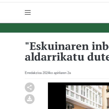
"Eskuinaren inb
aldarrikatu dut
Erredakzioa
2024ko apirilaren 2a