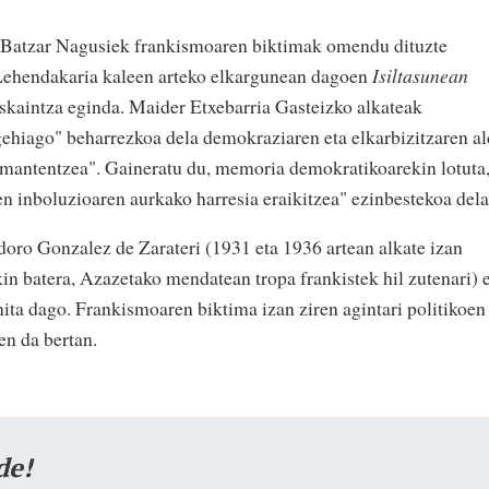
 Batzar Nagusiek frankismoaren biktimak omendu dituzte
e Lehendakaria kaleen arteko elkargunean dagoen
Isiltasunean
skaintza eginda. Maider Etxebarria Gasteizko alkateak
gehiago" beharrezkoa dela demokraziaren eta elkarbizitzaren a
 mantentzea". Gaineratu du, memoria demokratikoarekin lotuta
en inboluzioaren aurkako harresia eraikitzea" ezinbestekoa dela
oro Gonzalez de Zarateri (1931 eta 1936 artean alkate izan
in batera, Azazetako mendatean tropa frankistek hil zutenari) 
ita dago. Frankismoaren biktima izan ziren agintari politikoen
en da bertan.
de!