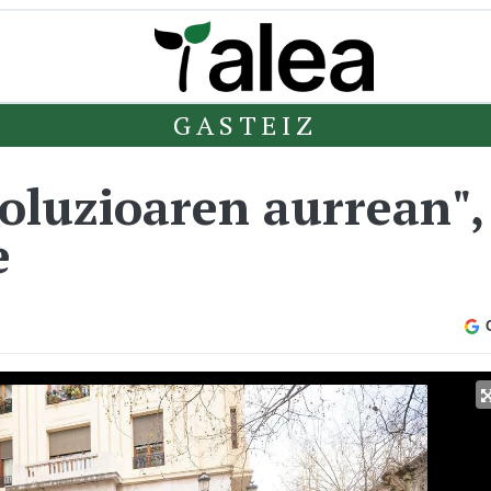
GASTEIZ
oluzioaren aurrean"
e