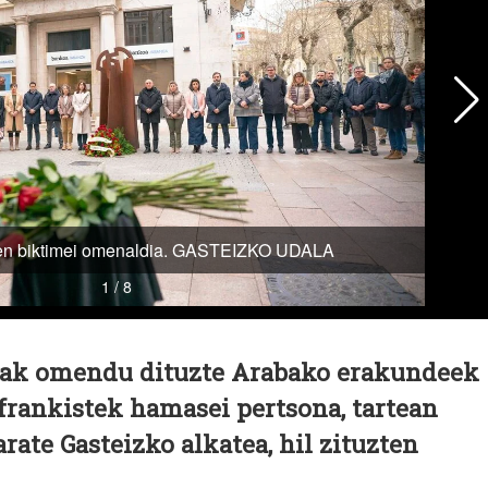
ak omendu dituzte Arabako erakundeek
rankistek hamasei pertsona, tartean
rate Gasteizko alkatea, hil zituzten