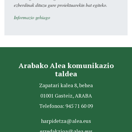
ezberdinak dituzu gure proiektuarekin bat egiteko.
Informazio gehiago
Arabako Alea komunikazio
taldea
Zapatari kalea 8, behea
01001 Gasteiz, ARABA
Telefonoa: 945 71 60 09
harpidetza@alea.eus
erredakzioa@alea.eus