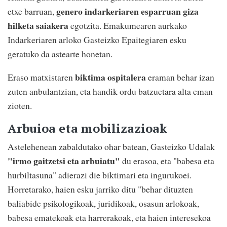
genero indarkeriaren esparruan giza
etxe barruan,
hilketa saiakera
egotzita. Emakumearen aurkako
Indarkeriaren arloko Gasteizko Epaitegiaren esku
geratuko da astearte honetan.
biktima ospitalera
Eraso matxistaren
eraman behar izan
zuten anbulantzian, eta handik ordu batzuetara alta eman
zioten.
Arbuioa eta mobilizazioak
Astelehenean zabaldutako ohar batean, Gasteizko Udalak
"irmo gaitzetsi eta arbuiatu"
du erasoa, eta "babesa eta
hurbiltasuna" adierazi die biktimari eta ingurukoei.
Horretarako, haien esku jarriko ditu "behar dituzten
baliabide psikologikoak, juridikoak, osasun arlokoak,
babesa ematekoak eta harrerakoak, eta haien interesekoa