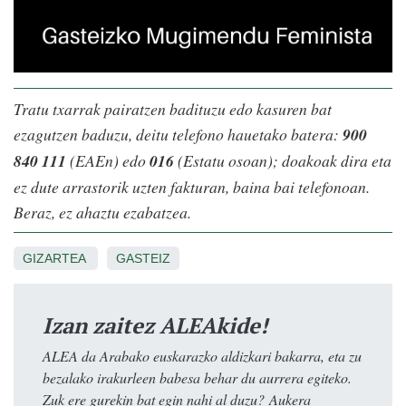
Tratu txarrak pairatzen badituzu edo kasuren bat
ezagutzen baduzu, deitu telefono hauetako batera:
900
840 111
(EAEn) edo
016
(Estatu osoan); doakoak dira eta
ez dute arrastorik uzten fakturan, baina bai telefonoan.
Beraz, ez ahaztu ezabatzea.
GIZARTEA
GASTEIZ
Izan zaitez ALEAkide!
ALEA da Arabako euskarazko aldizkari bakarra, eta zu
bezalako irakurleen babesa behar du aurrera egiteko.
Zuk ere gurekin bat egin nahi al duzu? Aukera