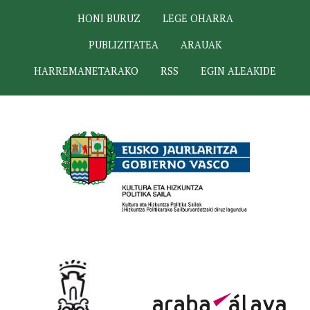
HONI BURUZ
LEGE OHARRA
PUBLIZITATEA
ARAUAK
HARREMANETARAKO
RSS
EGIN ALEAKIDE