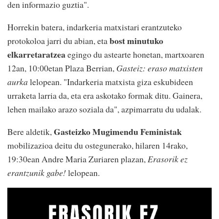
den informazio guztia".
Horrekin batera, indarkeria matxistari erantzuteko
bost minutuko
protokoloa jarri du abian, eta
elkarretaratzea
egingo du astearte honetan, martxoaren
12an, 10:00etan Plaza Berrian,
Gasteiz: eraso matxisten
aurka
lelopean. "Indarkeria matxista giza eskubideen
urraketa larria da, eta era askotako formak ditu. Gainera,
lehen mailako arazo soziala da", azpimarratu du udalak.
Gasteizko Mugimendu Feministak
Bere aldetik,
mobilizazioa deitu du ostegunerako, hilaren 14rako,
19:30ean Andre Maria Zuriaren plazan,
Erasorik ez
erantzunik gabe!
lelopean.