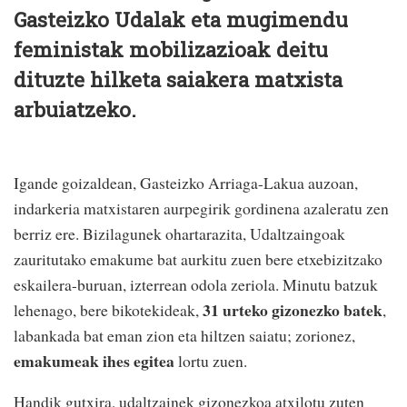
Gasteizko Udalak eta mugimendu
feministak mobilizazioak deitu
dituzte hilketa saiakera matxista
arbuiatzeko.
Igande goizaldean, Gasteizko Arriaga-Lakua auzoan,
indarkeria matxistaren aurpegirik gordinena azaleratu zen
berriz ere. Bizilagunek ohartarazita, Udaltzaingoak
zauritutako emakume bat aurkitu zuen bere etxebizitzako
eskailera-buruan, izterrean odola zeriola. Minutu batzuk
31 urteko gizonezko batek
lehenago, bere bikotekideak,
,
labankada bat eman zion eta hiltzen saiatu; zorionez,
emakumeak ihes egitea
lortu zuen.
Handik gutxira, udaltzainek gizonezkoa atxilotu zuten