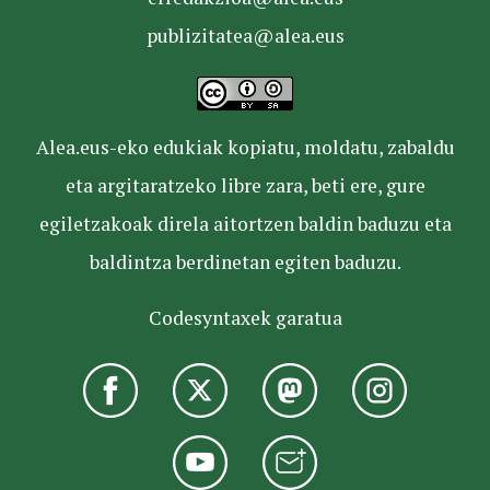
publizitatea@alea.eus
Alea.eus-eko edukiak kopiatu, moldatu, zabaldu
eta argitaratzeko libre zara, beti ere, gure
egiletzakoak direla aitortzen baldin baduzu eta
baldintza berdinetan egiten baduzu.
Codesyntaxek garatua