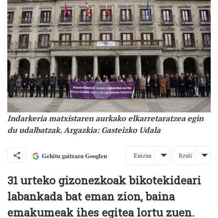
Indarkeria matxistaren aurkako elkarretaratzea egin
du udalbatzak. Argazkia: Gasteizko Udala
Entzun
Itzuli
Gehitu gaitzazu Googlen
31 urteko gizonezkoak bikotekideari
labankada bat eman zion, baina
emakumeak ihes egitea lortu zuen.