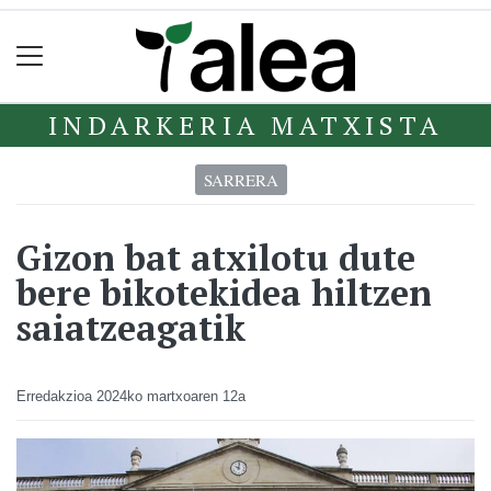
INDARKERIA MATXISTA
SARRERA
Gizon bat atxilotu dute
bere bikotekidea hiltzen
saiatzeagatik
Erredakzioa
2024ko martxoaren 12a