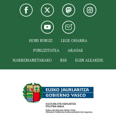
HONI BURUZ
LEGE OHARRA
PUBLIZITATEA
ARAUAK
HARREMANETARAKO
RSS
EGIN ALEAKIDE