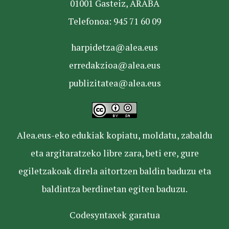
01001 Gasteiz, ARABA
Telefonoa: 945 71 60 09
harpidetza@alea.eus
erredakzioa@alea.eus
publizitatea@alea.eus
Alea.eus-eko edukiak kopiatu, moldatu, zabaldu
eta argitaratzeko libre zara, beti ere, gure
egiletzakoak direla aitortzen baldin baduzu eta
baldintza berdinetan egiten baduzu.
Codesyntaxek garatua