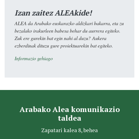
Izan zaitez ALEAkide!
ALEA da Arabako euskarazko aldizkari bakarra, eta zu
bezalako irakurleen babesa behar du aurrera egiteko.
Zuk ere gurekin bat egin nahi al duzu? Aukera
ezberdinak dituzu gure proiektuarekin bat egiteko.
Informazio gehiago
Arabako Alea komunikazio
taldea
Zapatari kalea 8, behea