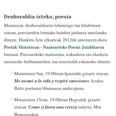
Denboraldia ixteko, poesia
Maiatzean, denboraldiaren lehenengo lau hilabeteen
ostean, poesiarekin lotutako hainbat jarduera antolatuko
dituzte, Hunkitu Arte elkarteak 2012tik antolatzen duen
Poetak Maiatzean - Nazioarteko Poesia Jaialdiaren
barruan. Poesiarekiko maitasuna, irakurketa eta idazketa
sustatzeko helburuarekin, lau errezitaldi eskainiko dituzte:
Maiatzaren 9an, 19:00etan Iparralde gizarte etxean:
Me asomé a la vida y respiré emociones
Azalea
Beltz poetaren liburuaren aurkezpena.
Maiatzaren 15ean, 19:00etan Hegoalde gizarte
etxean:
Como si fuera una cereza
tailerra, Mar
Benegasekin.