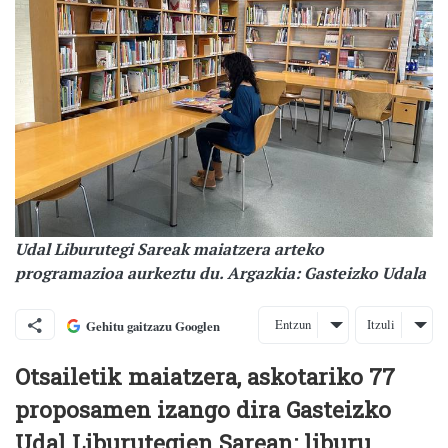
Udal Liburutegi Sareak maiatzera arteko
programazioa aurkeztu du. Argazkia: Gasteizko Udala
Entzun
Itzuli
Gehitu gaitzazu Googlen
Otsailetik maiatzera, askotariko 77
proposamen izango dira Gasteizko
Udal Liburutegien Sarean: liburu