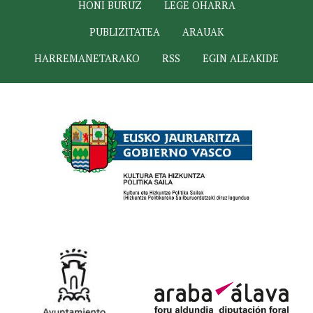
HONI BURUZ
LEGE OHARRA
PUBLIZITATEA
ARAUAK
HARREMANETARAKO
RSS
EGIN ALEAKIDE