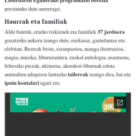
prestatuko dute aurrerago.
Haurrak eta familiak
37 jarduera
Alde batetik, etxeko txikienek eta familiek
gozatzeko aukera izango dute, euskaraz, gaztelaniaz eta
elebitan. Besteak beste, estanpazioa, manga ilustrazioa,
magia, musika, liburuzaintza, euskal mitologia, usaimena,
feltrozko piezak, ukimena, akordeoi-liburuak edota
tailerrak
animalien adopzioa lantzeko
izango dira, bai eta
ipuin kontalari
ugari ere.