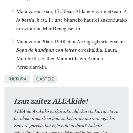
Maiatzaren 16an, 17:30ean Aldabe gizarte etxean:
A
lo bestia
, 8 eta 11 urte bitarteko haurrei zuzendutako
errezitaldia, Mar Benegasekin.
Maiatzaren 20an, 19:00etan Arriaga gizarte etxean:
Sopa de handpan con letras
errezitaldia, Laura
Mambrilla, Esther Mambrilla eta Ainhoa
Arrazolarekin.
KULTURA
GASTEIZ
Izan zaitez ALEAkide!
ALEA da Arabako euskarazko aldizkari bakarra, eta zu
bezalako irakurleen babesa behar du aurrera egiteko.
Zuk ere gurekin bat egin nahi al duzu? Aukera
ezberdinak dituzu gure proiektuarekin bat egiteko.