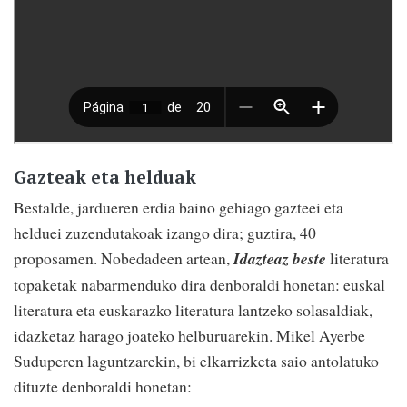
Gazteak eta helduak
Bestalde, jardueren erdia baino gehiago gazteei eta
helduei zuzendutakoak izango dira; guztira, 40
proposamen. Nobedadeen artean,
Idazteaz beste
literatura
topaketak nabarmenduko dira denboraldi honetan: euskal
literatura eta euskarazko literatura lantzeko solasaldiak,
idazketaz harago joateko helburuarekin. Mikel Ayerbe
Suduperen laguntzarekin, bi elkarrizketa saio antolatuko
dituzte denboraldi honetan: