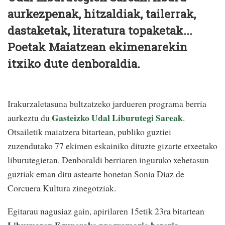
aurkezpenak, hitzaldiak, tailerrak,
dastaketak, literatura topaketak...
Poetak Maiatzean ekimenarekin
itxiko dute denboraldia.
Irakurzaletasuna bultzatzeko jardueren programa berria
Gasteizko Udal Liburutegi Sareak
aurkeztu du
.
Otsailetik maiatzera bitartean, publiko guztiei
zuzendutako 77 ekimen eskainiko dituzte gizarte etxeetako
liburutegietan. Denboraldi berriaren inguruko xehetasun
guztiak eman ditu astearte honetan Sonia Diaz de
Corcuera Kultura zinegotziak.
Egitarau nagusiaz gain, apirilaren 15etik 23ra bitartean
Liburuaren Egunerako programazio berezia