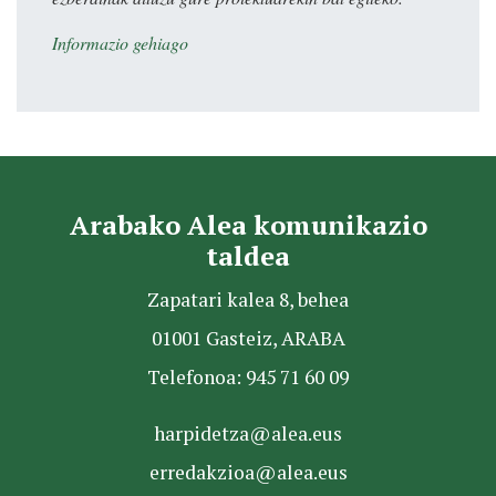
Informazio gehiago
Arabako Alea komunikazio
taldea
Zapatari kalea 8, behea
01001 Gasteiz, ARABA
Telefonoa: 945 71 60 09
harpidetza@alea.eus
erredakzioa@alea.eus