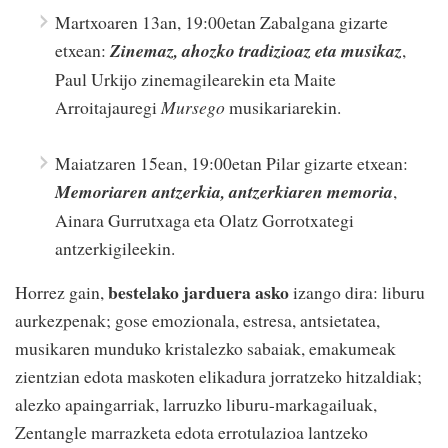
Martxoaren 13an, 19:00etan Zabalgana gizarte
etxean:
Zinemaz, ahozko tradizioaz eta musikaz
,
Paul Urkijo zinemagilearekin eta Maite
Arroitajauregi
Mursego
musikariarekin.
Maiatzaren 15ean, 19:00etan Pilar gizarte etxean:
Memoriaren antzerkia, antzerkiaren memoria
,
Ainara Gurrutxaga eta Olatz Gorrotxategi
antzerkigileekin.
bestelako jarduera asko
Horrez gain,
izango dira: liburu
aurkezpenak; gose emozionala, estresa, antsietatea,
musikaren munduko kristalezko sabaiak, emakumeak
zientzian edota maskoten elikadura jorratzeko hitzaldiak;
alezko apaingarriak, larruzko liburu-markagailuak,
Zentangle marrazketa edota errotulazioa lantzeko