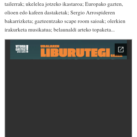
tailerrak; ukelelea jotzeko ikastaroa; Europako gazten,
olioen edo kafeen dastaketak; Sergio Arrospideren
bakarrizketa; gazteentzako scape room saioak; olerkien
irakurketa musikatua; belaunaldi arteko topaketa...