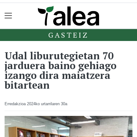
GASTEIZ
Udal liburutegietan 70
jarduera baino gehiago
izango dira maiatzera
bitartean
Erredakzioa
2024ko urtarrilaren 30a