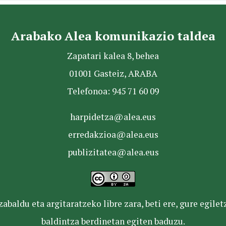
Arabako Alea komunikazio taldea
Zapatari kalea 8, behea
01001 Gasteiz, ARABA
Telefonoa: 945 71 60 09
harpidetza@alea.eus
erredakzioa@alea.eus
publizitatea@alea.eus
baldu eta argitaratzeko libre zara, beti ere, gure egile
baldintza berdinetan egiten baduzu.