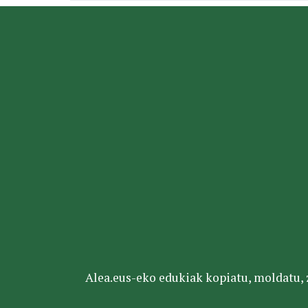
Alea.eus-eko edukiak kopiatu, moldatu, za