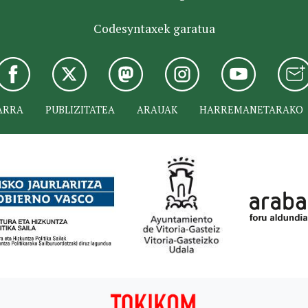
Codesyntaxek garatua
ARRA
PUBLIZITATEA
ARAUAK
HARREMANETARAKO