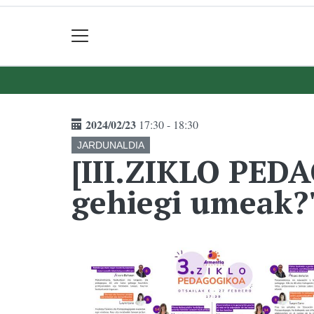
2024/02/23
17:30 - 18:30
JARDUNALDIA
[III.ZIKLO PED
gehiegi umeak?'