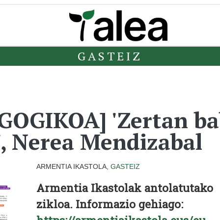
GASTEIZ
AGOGIKOA] 'Zertan ba
, Nerea Mendizabal
ARMENTIA IKASTOLA,
GASTEIZ
Armentia Ikastolak antolatutako
zikloa. Informazio gehiago: