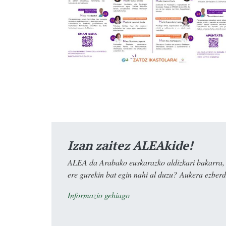
Izan zaitez ALEAkide!
ALEA da Arabako euskarazko aldizkari bakarra, e
ere gurekin bat egin nahi al duzu? Aukera ezberdi
Informazio gehiago