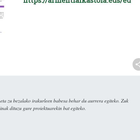
https://armentiaikastola.eus/eu
ta zu bezalako irakurleen babesa behar du aurrera egiteko. Zuk
nak dituzu gure proiektuarekin bat egiteko.