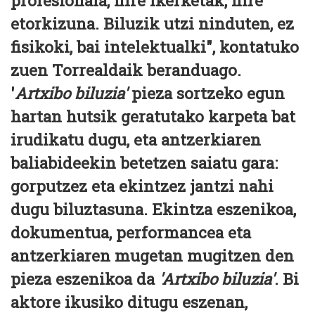
profesionala, nire ikerketak, nire
etorkizuna. Biluzik utzi ninduten, ez
fisikoki, bai intelektualki", kontatuko
zuen Torrealdaik beranduago.
'
Artxibo biluzia'
pieza sortzeko egun
hartan hutsik geratutako karpeta bat
irudikatu dugu, eta antzerkiaren
baliabideekin betetzen saiatu gara:
gorputzez eta ekintzez jantzi nahi
dugu biluztasuna. Ekintza eszenikoa,
dokumentua, performancea eta
antzerkiaren mugetan mugitzen den
pieza eszenikoa da
'Artxibo biluzia'
. Bi
aktore ikusiko ditugu eszenan,