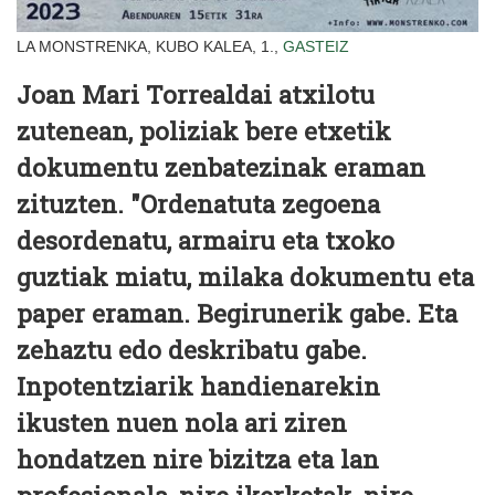
LA MONSTRENKA, KUBO KALEA, 1.,
GASTEIZ
Joan Mari Torrealdai atxilotu
zutenean, poliziak bere etxetik
dokumentu zenbatezinak eraman
zituzten. "Ordenatuta zegoena
desordenatu, armairu eta txoko
guztiak miatu, milaka dokumentu eta
paper eraman. Begirunerik gabe. Eta
zehaztu edo deskribatu gabe.
Inpotentziarik handienarekin
ikusten nuen nola ari ziren
hondatzen nire bizitza eta lan