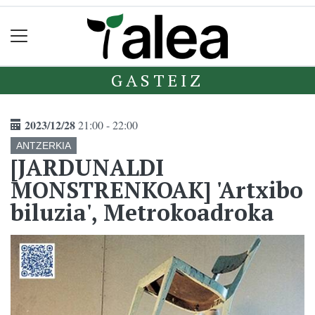
GASTEIZ
2023/12/28
21:00 - 22:00
ANTZERKIA
[JARDUNALDI
MONSTRENKOAK] 'Artxibo
biluzia', Metrokoadroka