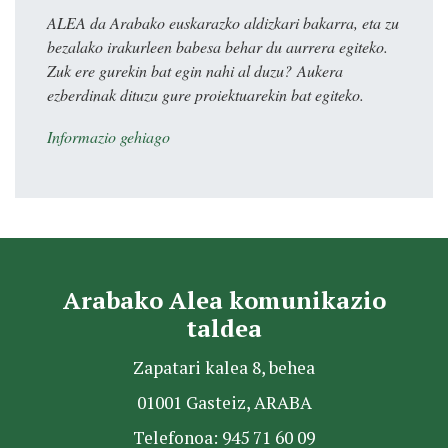
ALEA da Arabako euskarazko aldizkari bakarra, eta zu
bezalako irakurleen babesa behar du aurrera egiteko.
Zuk ere gurekin bat egin nahi al duzu? Aukera
ezberdinak dituzu gure proiektuarekin bat egiteko.
Informazio gehiago
Arabako Alea komunikazio
taldea
Zapatari kalea 8, behea
01001 Gasteiz, ARABA
Telefonoa: 945 71 60 09