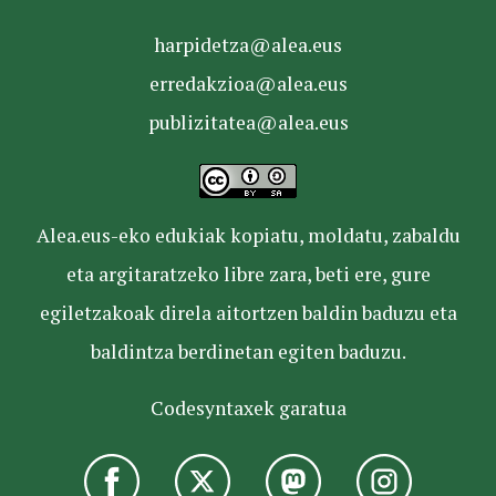
harpidetza@alea.eus
erredakzioa@alea.eus
publizitatea@alea.eus
Alea.eus-eko edukiak kopiatu, moldatu, zabaldu
eta argitaratzeko libre zara, beti ere, gure
egiletzakoak direla aitortzen baldin baduzu eta
baldintza berdinetan egiten baduzu.
Codesyntaxek garatua