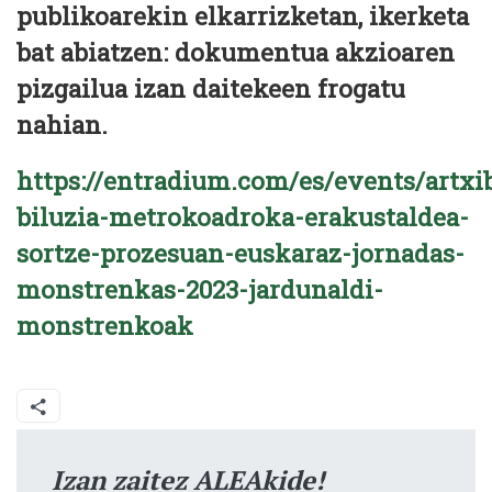
publikoarekin elkarrizketan, ikerketa
bat abiatzen: dokumentua akzioaren
pizgailua izan daitekeen frogatu
nahian.
https://entradium.com/es/events/artxi
biluzia-metrokoadroka-erakustaldea-
sortze-prozesuan-euskaraz-jornadas-
monstrenkas-2023-jardunaldi-
monstrenkoak
Izan zaitez ALEAkide!