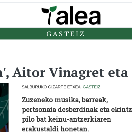
GASTEIZ
a', Aitor Vinagret eta
SALBURUKO GIZARTE ETXEA,
GASTEIZ
Zuzeneko musika, barreak,
pertsonaia desberdinak eta ekint
pilo bat keinu-antzerkiaren
erakustaldi honetan.