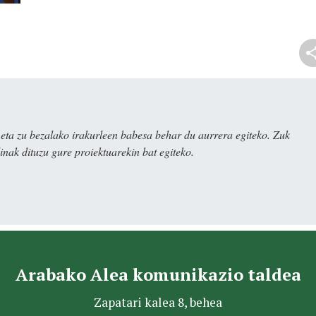
ta zu bezalako irakurleen babesa behar du aurrera egiteko. Zuk
nak dituzu gure proiektuarekin bat egiteko.
Arabako Alea komunikazio taldea
Zapatari kalea 8, behea