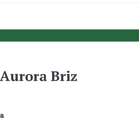
 Aurora Briz
za