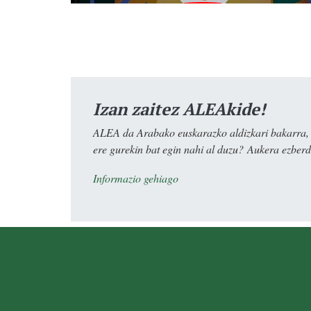
Izan zaitez ALEAkide!
ALEA da Arabako euskarazko aldizkari bakarra, e
ere gurekin bat egin nahi al duzu? Aukera ezberdi
Informazio gehiago