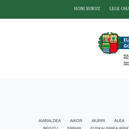
HONI BURUZ
LEGE OH
AIARALDEA
AIKOR
AIURRI
ALEA
BEGITU
ERRAN
EUSKALERRIA IRRA