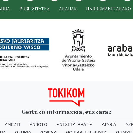
ARRA
PUBLIZITATEA
ARAUAK
HARREMANETARAKO
Gertuko informazioa, euskaraz
AMEZTI
ANBOTO
ANTXETA IRRATIA
ATARIA
AZP
TIA
GEURIA
GOIENA
GOIERRI TELEBISTA
GUAIXE