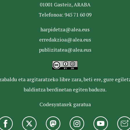
01001 Gasteiz, ARABA
Telefonoa: 945 71 60 09
harpidetza@alea.eus
erredakzioa@alea.eus
publizitatea@alea.eus
baldu eta argitaratzeko libre zara, beti ere, gure egile
baldintza berdinetan egiten baduzu.
Codesyntaxek garatua