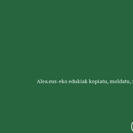
Alea.eus-eko edukiak kopiatu, moldatu, za