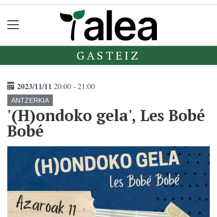
GASTEIZ
2023/11/11
20:00 - 21:00
ANTZERKIA
'(H)ondoko gela', Les Bobé
Bobé