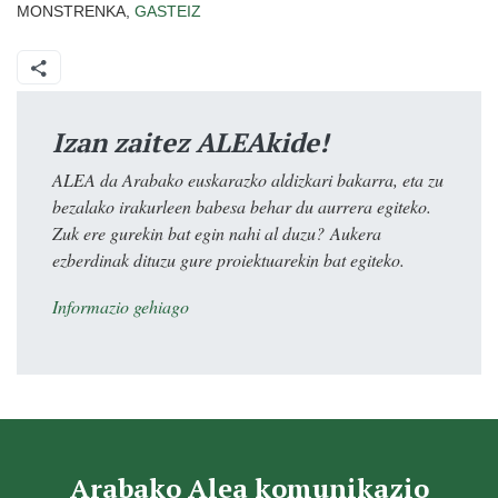
MONSTRENKA,
GASTEIZ
Izan zaitez ALEAkide!
ALEA da Arabako euskarazko aldizkari bakarra, eta zu
bezalako irakurleen babesa behar du aurrera egiteko.
Zuk ere gurekin bat egin nahi al duzu? Aukera
ezberdinak dituzu gure proiektuarekin bat egiteko.
Informazio gehiago
Arabako Alea komunikazio