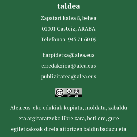
taldea
Zapatari kalea 8, behea
01001 Gasteiz, ARABA
Telefonoa: 945 71 60 09
harpidetza@alea.eus
erredakzioa@alea.eus
publizitatea@alea.eus
Alea.eus-eko edukiak kopiatu, moldatu, zabaldu
eta argitaratzeko libre zara, beti ere, gure
egiletzakoak direla aitortzen baldin baduzu eta