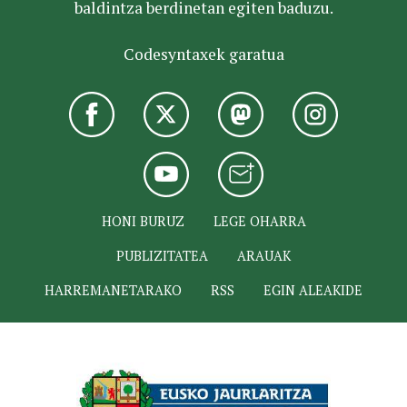
baldintza berdinetan egiten baduzu.
Codesyntaxek garatua
HONI BURUZ
LEGE OHARRA
PUBLIZITATEA
ARAUAK
HARREMANETARAKO
RSS
EGIN ALEAKIDE