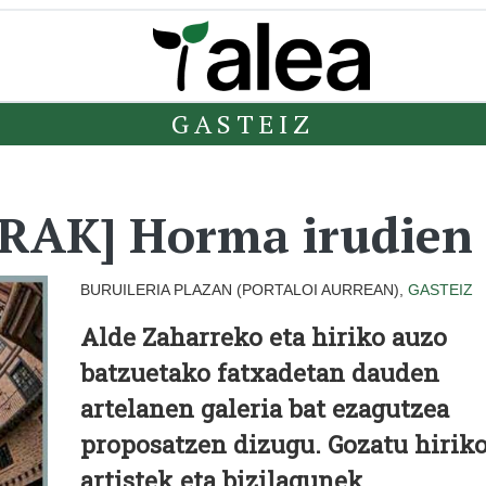
GASTEIZ
RAK] Horma irudien i
BURUILERIA PLAZAN (PORTALOI AURREAN),
GASTEIZ
Alde Zaharreko eta hiriko auzo
batzuetako fatxadetan dauden
artelanen galeria bat ezagutzea
proposatzen dizugu. Gozatu hirik
artistek eta bizilagunek