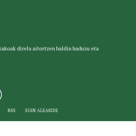
tzakoak direla aitortzen baldin baduzu eta
RSS
EGIN ALEAKIDE