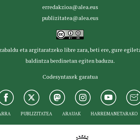
erredakzioa@alea.eus
publizitatea@alea.eus
baldu eta argitaratzeko libre zara, beti ere, gure egile
baldintza berdinetan egiten baduzu.
Codesyntaxek garatua
ARRA
PUBLIZITATEA
ARAUAK
HARREMANETARAKO