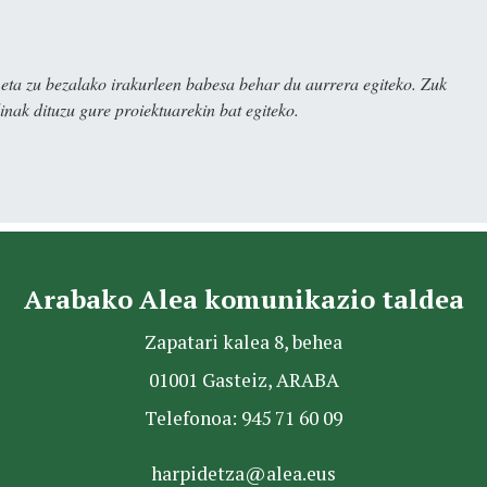
ta zu bezalako irakurleen babesa behar du aurrera egiteko. Zuk
nak dituzu gure proiektuarekin bat egiteko.
Arabako Alea komunikazio taldea
Zapatari kalea 8, behea
01001 Gasteiz, ARABA
Telefonoa: 945 71 60 09
harpidetza@alea.eus