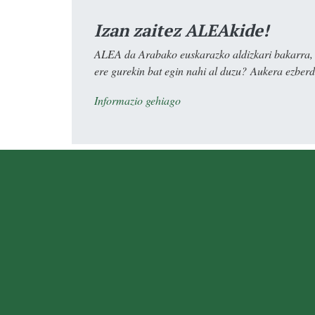
Izan zaitez ALEAkide!
ALEA da Arabako euskarazko aldizkari bakarra, e
ere gurekin bat egin nahi al duzu? Aukera ezberdi
Informazio gehiago