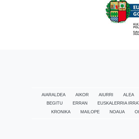
AIARALDEA
AIKOR
AIURRI
ALEA
BEGITU
ERRAN
EUSKALERRIA IRRA
KRONIKA
MAILOPE
NOAUA
O