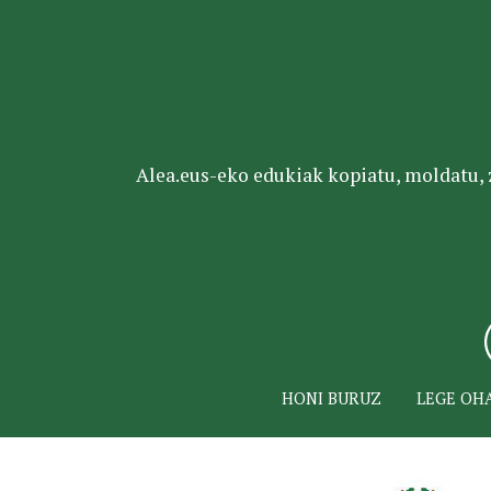
Alea.eus-eko edukiak kopiatu, moldatu, za
HONI BURUZ
LEGE OH