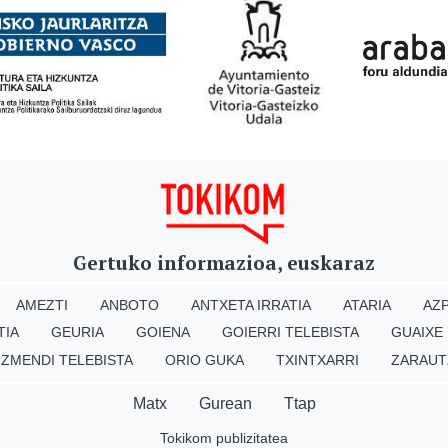
Gertuko informazioa, euskaraz
AMEZTI
ANBOTO
ANTXETA IRRATIA
ATARIA
AZP
TIA
GEURIA
GOIENA
GOIERRI TELEBISTA
GUAIXE
IZMENDI TELEBISTA
ORIO GUKA
TXINTXARRI
ZARAUT
Matx
Gurean
Ttap
Tokikom publizitatea