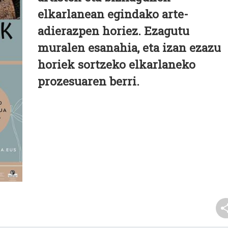
elkarlanean egindako arte-
adierazpen horiez. Ezagutu
muralen esanahia, eta izan ezazu
horiek sortzeko elkarlaneko
prozesuaren berri.